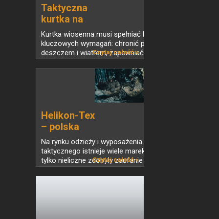
Taktyczna
kurtka na
wiosnę...
Kurtka wiosenna musi spełniać kilka
kluczowych wymagań: chronić przed
deszczem i wiatrem, zapewniać swobodę
Czytaj całość »
ruchów oraz skuteczną wentylację
podczas intensywnego wysiłku. Helikon-
Tex oferuje szereg...
Helikon-Tex
– polska
marka z...
Na rynku odzieży i wyposażenia
taktycznego istnieje wiele marek, ale
tylko nieliczne zdobyły zaufanie zarówno
Czytaj całość »
profesjonalistów, jak i pasjonatów
outdooru. Jedną z nich jest Helikon-Tex –
polski...