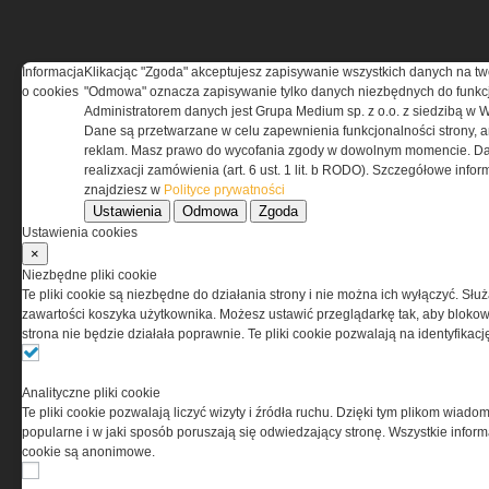
Informacja
Klikacjąc "Zgoda" akceptujesz zapisywanie wszystkich danych na tw
o cookies
"Odmowa" oznacza zapisywanie tylko danych niezbędnych do funkcj
REGULAMIN
Administratorem danych jest Grupa Medium sp. z o.o. z siedzibą w 
Dane są przetwarzane w celu zapewnienia funkcjonalności strony, a
Regulamin określa zasady korzystania z portalu
reklam. Masz prawo do wycofania zgody w dowolnym momencie. Da
www.special-ops.pl
realizxacji zamówienia (art. 6 ust. 1 lit. b RODO). Szczegółowe inf
znajdziesz w
Polityce prywatności
Ustawienia
Odmowa
Zgoda
Korzystanie z portalu jest równoznaczne
Ustawienia cookies
z zaakceptowaniem warunków ustanowionych
×
przez Grupa MEDIUM Spółka z ograniczoną
Niezbędne pliki cookie
odpowiedzialnością Spółka komandytowa, nr KRS:
Te pliki cookie są niezbędne do działania strony i nie można ich wyłączyć. Słu
0000537655, NIP 1132860378, REGON 146393437
zawartości koszyka użytkownika. Możesz ustawić przeglądarkę tak, aby blokował
(zwana dalej Grupa MEDIUM) w postaci Regulaminu.
strona nie będzie działała poprawnie. Te pliki cookie pozwalają na identyfika
Przeczytaj regulamin
Analityczne pliki cookie
Te pliki cookie pozwalają liczyć wizyty i źródła ruchu. Dzięki tym plikom wiadom
popularne i w jaki sposób poruszają się odwiedzający stronę. Wszystkie inform
cookie są anonimowe.