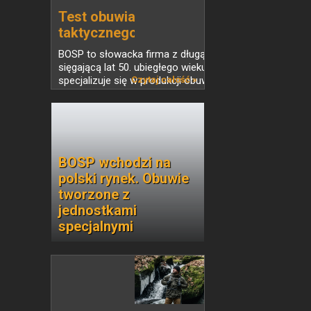
Test obuwia
taktycznego
BOSP...
BOSP to słowacka firma z długą historią
sięgającą lat 50. ubiegłego wieku. Obecnie
specjalizuje się w produkcji obuwia
Czytaj całość »
trekkingowego oraz taktycznego, głównie
dla jednostek bezpieczeństwa – straży...
BOSP wchodzi na
polski rynek. Obuwie
tworzone z
jednostkami
specjalnymi