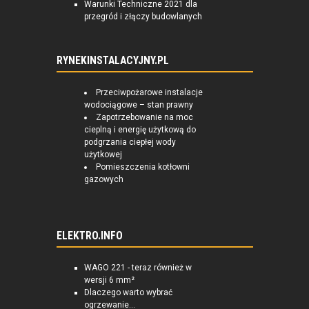
Warunki Techniczne 2021 dla
przegród i złączy budowlanych
RYNEKINSTALACYJNY.PL
Przeciwpożarowe instalacje
wodociągowe – stan prawny
Zapotrzebowanie na moc
cieplną i energię użytkową do
podgrzania ciepłej wody
użytkowej
Pomieszczenia kotłowni
gazowych
ELEKTRO.INFO
WAGO 221 - teraz również w
wersji 6 mm²
Dlaczego warto wybrać
ogrzewanie...