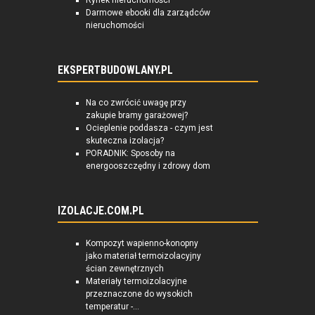
Rynek nieruchomości
Darmowe ebooki dla zarządców
nieruchomości
EKSPERTBUDOWLANY.PL
Na co zwrócić uwagę przy
zakupie bramy garażowej?
Ocieplenie poddasza - czym jest
skuteczna izolacja?
PORADNIK: Sposoby na
energooszczędny i zdrowy dom
IZOLACJE.COM.PL
Kompozyt wapienno-konopny
jako materiał termoizolacyjny
ścian zewnętrznych
Materiały termoizolacyjne
przeznaczone do wysokich
temperatur -...