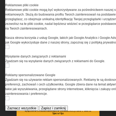
PRYWATNOŚĆ
Reklamowe pliki cookie
Reklamowe pliki cookie mogą być wykorzystywane za pośrednictwem naszej s
Ta witryna wykorzystuje pliki cookies do przechowywania
reklamowych. Służą do budowania profilu Twoich zainteresowań na podstawie i
informacji na Twoim komputerze. Pliki cookies stosujemy
przeglądasz, co obejmuje unikalną identyfikację Twojej przeglądarki i urządze
w celu świadczenia usług na najwyższym poziomie,
zezwolisz na te pliki cookie, nadal będziesz widzieć w przeglądarce podstawow
w tym w sposób dostosowany do indywidualnych potrzeb.
na Twoich zainteresowaniach.
Korzystanie z witryny bez zmiany ustawień dotyczących
cookies oznacza, że będą one zamieszczane w Twoim
Nasza strona korzysta z usług Google, takich jak Google Analytics i Google Ads
urządzeniu końcowym. W każdym momencie możesz
jak Google wykorzystuje dane z naszej strony, zapoznaj się z polityką prywatn
dokonać zmiany ustawień przeglądarki dotyczących
cookies. Nim Państwo zaczną korzystać z naszego
serwisu prosimy o zapoznanie się z naszą
polityką
Wysyłanie danych związanych z reklamami
prywatności
oraz
informacją o cookies
.
Zgadzam się na wysyłanie danych związanych z reklamami do Google.
Reklamy spersonalizowane Google
Zgadzam się na używanie reklam spersonalizowanych. Reklamy te są dostos
preferencji, zachowań i cech użytkownika. Google zbiera dane na temat aktywn
takie jak wyszukiwania, przeglądane strony internetowe, kliknięcia i zakupy onl
zainteresowania i preferencje.
Copyright © 2004-2019 Grupa MEDIUM Spółka z ograniczoną odpowiedzialnością
Spółka komandytowa, nr KRS: 0000537655. Wszelkie prawa, w tym Autora, Wydawcy i
Producenta bazy danych zastrzeżone. Jakiekolwiek dalsze rozpowszechnianie
Zaznacz wszystkie
Zapisz i zamknij
artykułów zabronione. Korzystanie z serwisu i zamieszczonych w nim utworów i danych
wyłącznie na zasadach określonych w Zasadach korzystania z serwisu.
Special-Ops