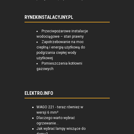
RYNEKINSTALACYJNY.PL
Przeciwpożarowe instalacje
wodociągowe – stan prawny
Zapotrzebowanie na moc
cieplną i energię użytkową do
podgrzania ciepłej wody
użytkowej
Pomieszczenia kotłowni
gazowych
ELEKTRO.INFO
WAGO 221 - teraz również w
wersji 6 mm²
Dlaczego warto wybrać
ogrzewanie...
Jak wybrać lampy wiszące do