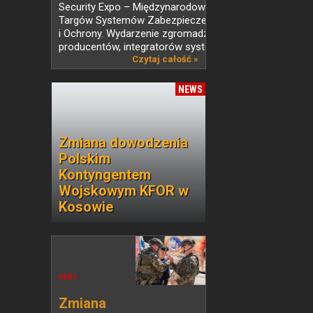
Security Expo – Międzynarodowych
Targów Systemów Zabezpieczeń
i Ochrony. Wydarzenie zgromadzi
producentów, integratorów systemów,...
Czytaj całość »
NEWS
Zmiana dowodzenia
Polskim
Kontyngentem
Wojskowym KFOR w
Kosowie
NEWS
Zmiana