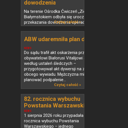
dowodzenia
w operacji...
Na terenie Ośrodka Ćwiczeń „Zielona” pod
Białymstokiem odbyła się uroczystość
przekazania dowodzenia operacją
Czytaj całość »
„Bezpieczne Podlasie”. Obowiązki
po żołnierzach 18 Dywizji
ABW udaremniła plan dywersji
Zmechanizowanej przejęła 12...
NEWS
Do sądu trafił akt oskarżenia przeciwko
obywatelowi Białorusi Vitalijowi S., który –
według ustaleń śledczych –
przygotowywał akt dywersji na zlecenie
obcego wywiadu. Mężczyzna miał
planować podpalenie...
Czytaj całość »
82. rocznica wybuchu
Powstania Warszawskiego
NEWS
1 sierpnia 2026 roku przypadała 82.
rocznica wybuchu Powstania
Warszawskiego – jednego