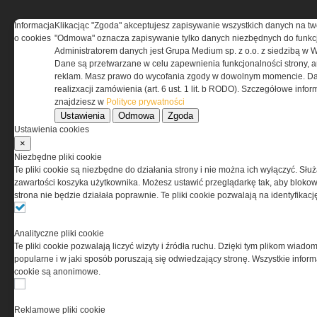
Informacja
Klikacjąc "Zgoda" akceptujesz zapisywanie wszystkich danych na tw
o cookies
"Odmowa" oznacza zapisywanie tylko danych niezbędnych do funkcj
REGULAMIN
Administratorem danych jest Grupa Medium sp. z o.o. z siedzibą w 
Dane są przetwarzane w celu zapewnienia funkcjonalności strony, a
Regulamin określa zasady korzystania z portalu
reklam. Masz prawo do wycofania zgody w dowolnym momencie. Da
www.special-ops.pl
realizxacji zamówienia (art. 6 ust. 1 lit. b RODO). Szczegółowe inf
znajdziesz w
Polityce prywatności
Ustawienia
Odmowa
Zgoda
Korzystanie z portalu jest równoznaczne
Ustawienia cookies
z zaakceptowaniem warunków ustanowionych
×
przez Grupa MEDIUM Spółka z ograniczoną
Niezbędne pliki cookie
odpowiedzialnością Spółka komandytowa, nr KRS:
Te pliki cookie są niezbędne do działania strony i nie można ich wyłączyć. Słu
0000537655, NIP 1132860378, REGON 146393437
zawartości koszyka użytkownika. Możesz ustawić przeglądarkę tak, aby blokował
(zwana dalej Grupa MEDIUM) w postaci Regulaminu.
strona nie będzie działała poprawnie. Te pliki cookie pozwalają na identyfika
Przeczytaj regulamin
Analityczne pliki cookie
Te pliki cookie pozwalają liczyć wizyty i źródła ruchu. Dzięki tym plikom wiadom
popularne i w jaki sposób poruszają się odwiedzający stronę. Wszystkie inform
cookie są anonimowe.
PRYWATNOŚĆ
Reklamowe pliki cookie