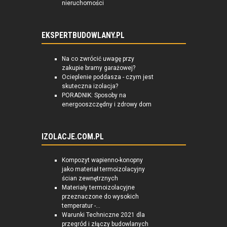
nieruchomości
EKSPERTBUDOWLANY.PL
Na co zwrócić uwagę przy
zakupie bramy garażowej?
Ocieplenie poddasza - czym jest
skuteczna izolacja?
PORADNIK: Sposoby na
energooszczędny i zdrowy dom
IZOLACJE.COM.PL
Kompozyt wapienno-konopny
jako materiał termoizolacyjny
ścian zewnętrznych
Materiały termoizolacyjne
przeznaczone do wysokich
temperatur -...
Warunki Techniczne 2021 dla
przegród i złączy budowlanych