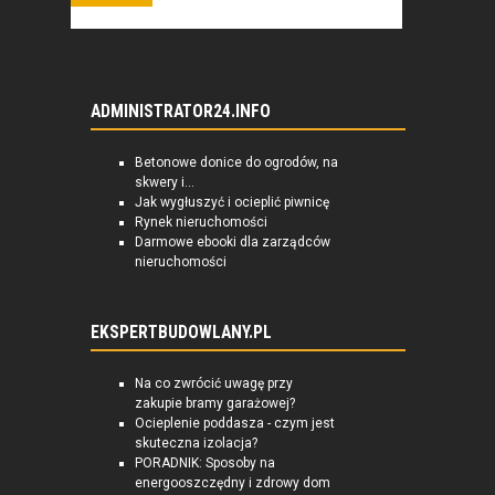
ADMINISTRATOR24.INFO
Betonowe donice do ogrodów, na
skwery i...
Jak wygłuszyć i ocieplić piwnicę
Rynek nieruchomości
Darmowe ebooki dla zarządców
nieruchomości
EKSPERTBUDOWLANY.PL
Na co zwrócić uwagę przy
zakupie bramy garażowej?
Ocieplenie poddasza - czym jest
skuteczna izolacja?
PORADNIK: Sposoby na
energooszczędny i zdrowy dom