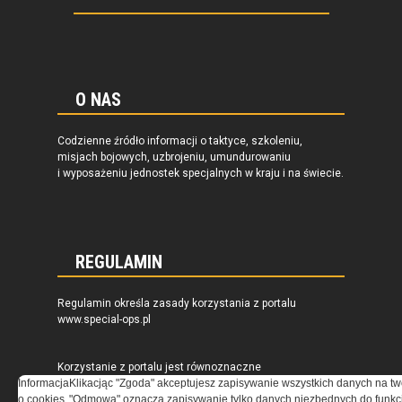
O NAS
Codzienne źródło informacji o taktyce, szkoleniu,
misjach bojowych, uzbrojeniu, umundurowaniu
i wyposażeniu jednostek specjalnych w kraju i na świecie.
REGULAMIN
Regulamin określa zasady korzystania z portalu
www.special-ops.pl
Korzystanie z portalu jest równoznaczne
z zaakceptowaniem warunków ustanowionych
Informacja
Klikacjąc "Zgoda" akceptujesz zapisywanie wszystkich danych na tw
przez Grupa MEDIUM Spółka z ograniczoną
o cookies
"Odmowa" oznacza zapisywanie tylko danych niezbędnych do funkcj