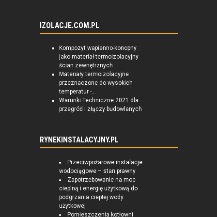
IZOLACJE.COM.PL
Kompozyt wapienno-konopny
jako materiał termoizolacyjny
ścian zewnętrznych
Materiały termoizolacyjne
przeznaczone do wysokich
temperatur -...
Warunki Techniczne 2021 dla
przegród i złączy budowlanych
RYNEKINSTALACYJNY.PL
Przeciwpożarowe instalacje
wodociągowe – stan prawny
Zapotrzebowanie na moc
cieplną i energię użytkową do
podgrzania ciepłej wody
użytkowej
Pomieszczenia kotłowni