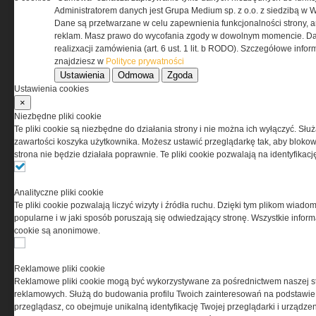
odpowiedzialnością Spółka komandytowa, nr KRS:
Administratorem danych jest Grupa Medium sp. z o.o. z siedzibą w 
0000537655, NIP 1132860378, REGON 146393437
Dane są przetwarzane w celu zapewnienia funkcjonalności strony, a
(zwana dalej Grupa MEDIUM) w postaci Regulaminu.
reklam. Masz prawo do wycofania zgody w dowolnym momencie. Da
realizxacji zamówienia (art. 6 ust. 1 lit. b RODO). Szczegółowe inf
znajdziesz w
Polityce prywatności
Przeczytaj regulamin
Ustawienia
Odmowa
Zgoda
Ustawienia cookies
×
Niezbędne pliki cookie
Te pliki cookie są niezbędne do działania strony i nie można ich wyłączyć. Słu
PRYWATNOŚĆ
zawartości koszyka użytkownika. Możesz ustawić przeglądarkę tak, aby blokował
strona nie będzie działała poprawnie. Te pliki cookie pozwalają na identyfika
Ta witryna wykorzystuje pliki cookies do przechowywania
informacji na Twoim komputerze. Pliki cookies stosujemy
Analityczne pliki cookie
w celu świadczenia usług na najwyższym poziomie,
Te pliki cookie pozwalają liczyć wizyty i źródła ruchu. Dzięki tym plikom wiadom
w tym w sposób dostosowany do indywidualnych potrzeb.
popularne i w jaki sposób poruszają się odwiedzający stronę. Wszystkie inform
Korzystanie z witryny bez zmiany ustawień dotyczących
cookie są anonimowe.
cookies oznacza, że będą one zamieszczane w Twoim
urządzeniu końcowym. W każdym momencie możesz
dokonać zmiany ustawień przeglądarki dotyczących
Reklamowe pliki cookie
cookies. Nim Państwo zaczną korzystać z naszego
Reklamowe pliki cookie mogą być wykorzystywane za pośrednictwem naszej s
serwisu prosimy o zapoznanie się z naszą
polityką
reklamowych. Służą do budowania profilu Twoich zainteresowań na podstawie i
prywatności
oraz
informacją o cookies
.
przeglądasz, co obejmuje unikalną identyfikację Twojej przeglądarki i urządze