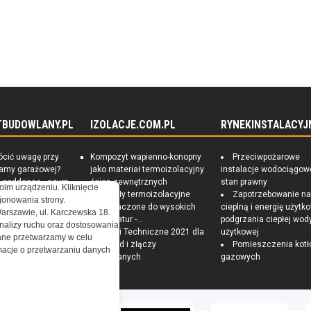
kowe poruszające tematy polityki bezpieczeństwa i obrony.
az aktualnie prowadzonych wojen.
TBUDOWLANY.PL
IZOLACJE.COM.PL
RYNEKINSTALACYJ
ócić uwagę przy
Kompozyt wapienno-konopny
Przeciwpożarowe
ramy garażowej?
jako materiał termoizolacyjny
instalacje wodociągow
e poddasza - czym
ścian zewnętrznych
stan prawny
oim urządzeniu. Kliknięcie
czna izolacja?
Materiały termoizolacyjne
Zapotrzebowanie n
onowania strony.
 Sposoby na
przeznaczone do wysokich
cieplną i energię użytk
Warszawie, ul. Karczewska 18.
czędny i zdrowy
temperatur -...
podgrzania ciepłej wod
nalizy ruchu oraz dostosowania
Warunki Techniczne 2021 dla
użytkowej
ne przetwarzamy w celu
przegród i złączy
Pomieszczenia kotł
ormacje o przetwarzaniu danych
budowlanych
gazowych