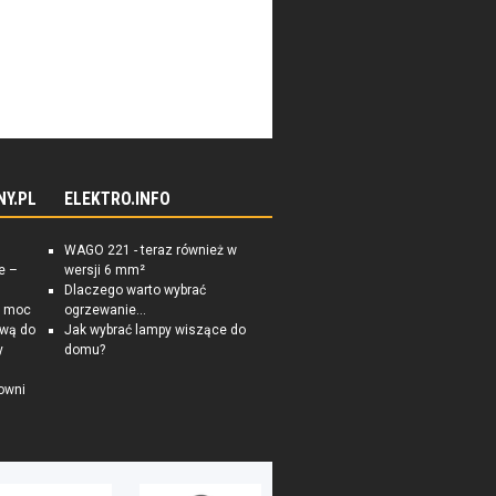
 Zawiera artykuły dotyczące
NY.PL
ELEKTRO.INFO
WAGO 221 - teraz również w
e –
wersji 6 mm²
Dlaczego warto wybrać
a moc
ogrzewanie...
ową do
Jak wybrać lampy wiszące do
y
domu?
owni