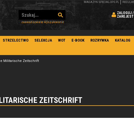
MAGAZYN SPECIAL-OPS.PL
REGULA
ZALOGUJ /
ZAREJEST
zaawansowane wyszukiwanie
STRZELECTWO
SELEKCJA
WOT
E-BOOK
ROZRYWKA
KATALOG
 Militarische Zeitschrift
LITARISCHE ZEITSCHRIFT