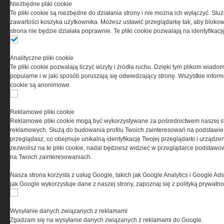
Niezbędne pliki cookie
Te pliki cookie są niezbędne do działania strony i nie można ich wyłączyć. Słu
zawartości koszyka użytkownika. Możesz ustawić przeglądarkę tak, aby blokował
strona nie będzie działała poprawnie. Te pliki cookie pozwalają na identyfika
Analityczne pliki cookie
Te pliki cookie pozwalają liczyć wizyty i źródła ruchu. Dzięki tym plikom wiadom
popularne i w jaki sposób poruszają się odwiedzający stronę. Wszystkie inform
O NAS
cookie są anonimowe.
Codzienne źródło informacji o taktyce, s
Reklamowe pliki cookie
misjach bojowych, uzbrojeniu, umundur
Reklamowe pliki cookie mogą być wykorzystywane za pośrednictwem naszej s
i wyposażeniu jednostek specjalnych w k
reklamowych. Służą do budowania profilu Twoich zainteresowań na podstawie i
i na świecie.
przeglądasz, co obejmuje unikalną identyfikację Twojej przeglądarki i urządze
zezwolisz na te pliki cookie, nadal będziesz widzieć w przeglądarce podstawow
na Twoich zainteresowaniach.
Nasza strona korzysta z usług Google, takich jak Google Analytics i Google Ads
jak Google wykorzystuje dane z naszej strony, zapoznaj się z polityką prywatn
Wysyłanie danych związanych z reklamami
Zgadzam się na wysyłanie danych związanych z reklamami do Google.