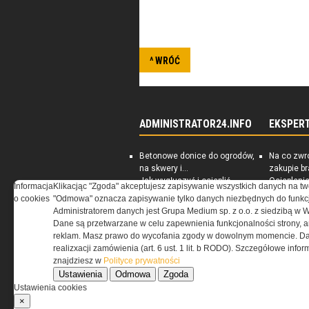
Dwumiesięcznik, czasopismo nau
obecnego kryzysu, konfliktów or
^ WRÓĆ
ADMINISTRATOR24.INFO
EKSPER
Betonowe donice do ogrodów,
Na co zwr
na skwery i...
zakupie b
Jak wygłuszyć i ocieplić
Ociepleni
Informacja
Klikacjąc "Zgoda" akceptujesz zapisywanie wszystkich danych na tw
piwnicę
jest skute
o cookies
"Odmowa" oznacza zapisywanie tylko danych niezbędnych do funkcj
Rynek nieruchomości
PORADNIK:
Administratorem danych jest Grupa Medium sp. z o.o. z siedzibą w 
Darmowe ebooki dla
energoosz
Dane są przetwarzane w celu zapewnienia funkcjonalności strony, a
zarządców nieruchomości
dom
reklam. Masz prawo do wycofania zgody w dowolnym momencie. Da
realizxacji zamówienia (art. 6 ust. 1 lit. b RODO). Szczegółowe inf
znajdziesz w
Polityce prywatności
Ustawienia
Odmowa
Zgoda
Ustawienia cookies
×