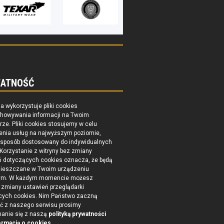
ATNOŚĆ
na wykorzystuje pliki cookies
chowywania informacji na Twoim
ze. Pliki cookies stosujemy w celu
enia usług na najwyższym poziomie,
 sposób dostosowany do indywidualnych
 Korzystanie z witryny bez zmiany
ń dotyczących cookies oznacza, że będą
ieszczane w Twoim urządzeniu
ym. W każdym momencie możesz
zmiany ustawień przeglądarki
cych cookies. Nim Państwo zaczną
ć z naszego serwisu prosimy
nanie się z naszą
polityką prywatności
ormacją o cookies
.