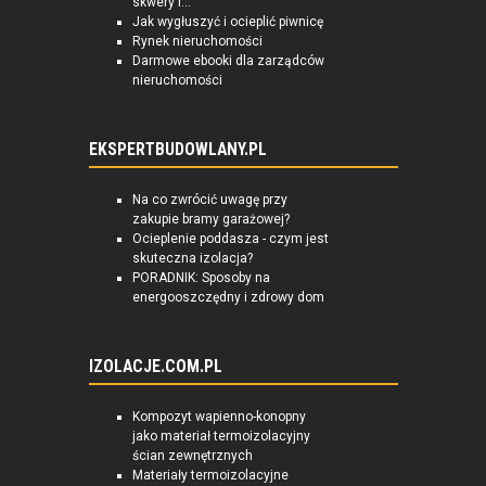
skwery i...
Jak wygłuszyć i ocieplić piwnicę
Rynek nieruchomości
Darmowe ebooki dla zarządców
nieruchomości
EKSPERTBUDOWLANY.PL
Na co zwrócić uwagę przy
zakupie bramy garażowej?
Ocieplenie poddasza - czym jest
skuteczna izolacja?
PORADNIK: Sposoby na
energooszczędny i zdrowy dom
IZOLACJE.COM.PL
Kompozyt wapienno-konopny
jako materiał termoizolacyjny
ścian zewnętrznych
Materiały termoizolacyjne