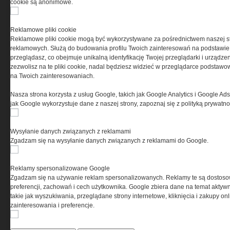
cookie są anonimowe.
PRYWATNOŚĆ
Reklamowe pliki cookie
Reklamowe pliki cookie mogą być wykorzystywane za pośrednictwem naszej s
Ta witryna wykorzystuje pliki cookies do przechowywania
reklamowych. Służą do budowania profilu Twoich zainteresowań na podstawie i
informacji na Twoim komputerze. Pliki cookies stosujemy
przeglądasz, co obejmuje unikalną identyfikację Twojej przeglądarki i urządze
w celu świadczenia usług na najwyższym poziomie,
zezwolisz na te pliki cookie, nadal będziesz widzieć w przeglądarce podstawow
w tym w sposób dostosowany do indywidualnych potrzeb.
na Twoich zainteresowaniach.
Korzystanie z witryny bez zmiany ustawień dotyczących
cookies oznacza, że będą one zamieszczane w Twoim
Nasza strona korzysta z usług Google, takich jak Google Analytics i Google Ads
urządzeniu końcowym. W każdym momencie możesz
jak Google wykorzystuje dane z naszej strony, zapoznaj się z polityką prywatn
dokonać zmiany ustawień przeglądarki dotyczących
cookies. Nim Państwo zaczną korzystać z naszego
serwisu prosimy o zapoznanie się z naszą
polityką
Wysyłanie danych związanych z reklamami
prywatności
oraz
informacją o cookies
.
Zgadzam się na wysyłanie danych związanych z reklamami do Google.
Reklamy spersonalizowane Google
Zgadzam się na używanie reklam spersonalizowanych. Reklamy te są dostos
preferencji, zachowań i cech użytkownika. Google zbiera dane na temat aktywn
takie jak wyszukiwania, przeglądane strony internetowe, kliknięcia i zakupy onl
zainteresowania i preferencje.
Copyright © 2004-2019 Grupa MEDIUM Spółka z ograniczoną odpowiedzialnością
Spółka komandytowa, nr KRS: 0000537655. Wszelkie prawa, w tym Autora, Wydawcy i
Producenta bazy danych zastrzeżone. Jakiekolwiek dalsze rozpowszechnianie