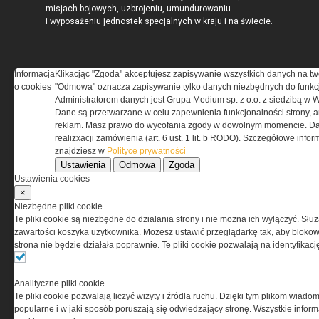
misjach bojowych, uzbrojeniu, umundurowaniu
i wyposażeniu jednostek specjalnych w kraju i na świecie.
Informacja
Klikacjąc "Zgoda" akceptujesz zapisywanie wszystkich danych na tw
o cookies
"Odmowa" oznacza zapisywanie tylko danych niezbędnych do funkcj
REGULAMIN
Administratorem danych jest Grupa Medium sp. z o.o. z siedzibą w 
Dane są przetwarzane w celu zapewnienia funkcjonalności strony, a
Regulamin określa zasady korzystania z portalu
reklam. Masz prawo do wycofania zgody w dowolnym momencie. Da
www.special-ops.pl
realizxacji zamówienia (art. 6 ust. 1 lit. b RODO). Szczegółowe inf
znajdziesz w
Polityce prywatności
Ustawienia
Odmowa
Zgoda
Korzystanie z portalu jest równoznaczne
Ustawienia cookies
z zaakceptowaniem warunków ustanowionych
×
przez Grupa MEDIUM Spółka z ograniczoną
Niezbędne pliki cookie
odpowiedzialnością Spółka komandytowa, nr KRS:
Te pliki cookie są niezbędne do działania strony i nie można ich wyłączyć. Słu
0000537655, NIP 1132860378, REGON 146393437
zawartości koszyka użytkownika. Możesz ustawić przeglądarkę tak, aby blokował
(zwana dalej Grupa MEDIUM) w postaci Regulaminu.
strona nie będzie działała poprawnie. Te pliki cookie pozwalają na identyfika
Przeczytaj regulamin
Analityczne pliki cookie
Te pliki cookie pozwalają liczyć wizyty i źródła ruchu. Dzięki tym plikom wiadom
popularne i w jaki sposób poruszają się odwiedzający stronę. Wszystkie inform