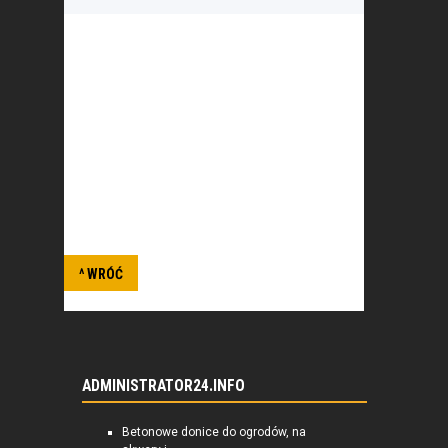
Czasopismo wydawane przez
stowarzyszenie Arms Control
Association, zajmuje się problemami
związanymi z bezpieczeństwem
narodowym, przedstawia analizy
informacji i komentarze na temat kontroli
zbrojeń.
^ WRÓĆ
ADMINISTRATOR24.INFO
Betonowe donice do ogrodów, na