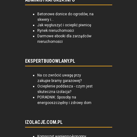
Betonowe donice do ogrodów, na
skwery i...
Jak wygłuszyć i ocieplić piwnicę
Rynek nieruchomości
Darmowe ebooki dla zarządców
nieruchomości
EKSPERTBUDOWLANY.PL
Na co zwrócić uwagę przy
zakupie bramy garażowej?
Ocieplenie poddasza - czym jest
skuteczna izolacja?
PORADNIK: Sposoby na
energooszczędny i zdrowy dom
IZOLACJE.COM.PL
Kompozyt wapienno-konopny