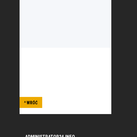
Organizacja patriotyczna działająca na
rzecz kombatantów oraz podtrzymywania
i upowszechniania tradycji narodowej.
^ WRÓĆ
ADMINISTRATOR24.INFO