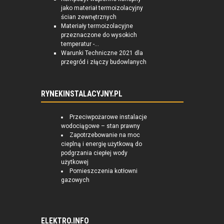
jako materiał termoizolacyjny
ścian zewnętrznych
Materiały termoizolacyjne
przeznaczone do wysokich
temperatur -...
Warunki Techniczne 2021 dla
przegród i złączy budowlanych
RYNEKINSTALACYJNY.PL
Przeciwpożarowe instalacje
wodociągowe – stan prawny
Zapotrzebowanie na moc
cieplną i energię użytkową do
podgrzania ciepłej wody
użytkowej
Pomieszczenia kotłowni
gazowych
ELEKTRO.INFO