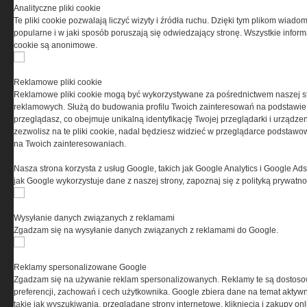
Przeczytaj regulamin
Analityczne pliki cookie
Te pliki cookie pozwalają liczyć wizyty i źródła ruchu. Dzięki tym plikom wiadom
popularne i w jaki sposób poruszają się odwiedzający stronę. Wszystkie inform
cookie są anonimowe.
PRYWATNOŚĆ
Reklamowe pliki cookie
Reklamowe pliki cookie mogą być wykorzystywane za pośrednictwem naszej s
Ta witryna wykorzystuje pliki cookies do przechowywania
reklamowych. Służą do budowania profilu Twoich zainteresowań na podstawie i
informacji na Twoim komputerze. Pliki cookies stosujemy
przeglądasz, co obejmuje unikalną identyfikację Twojej przeglądarki i urządze
w celu świadczenia usług na najwyższym poziomie,
zezwolisz na te pliki cookie, nadal będziesz widzieć w przeglądarce podstawow
w tym w sposób dostosowany do indywidualnych potrzeb.
na Twoich zainteresowaniach.
Korzystanie z witryny bez zmiany ustawień dotyczących
cookies oznacza, że będą one zamieszczane w Twoim
Nasza strona korzysta z usług Google, takich jak Google Analytics i Google Ads
urządzeniu końcowym. W każdym momencie możesz
jak Google wykorzystuje dane z naszej strony, zapoznaj się z polityką prywatn
dokonać zmiany ustawień przeglądarki dotyczących
cookies. Nim Państwo zaczną korzystać z naszego
serwisu prosimy o zapoznanie się z naszą
polityką
Wysyłanie danych związanych z reklamami
prywatności
oraz
informacją o cookies
.
Zgadzam się na wysyłanie danych związanych z reklamami do Google.
Reklamy spersonalizowane Google
Zgadzam się na używanie reklam spersonalizowanych. Reklamy te są dostos
preferencji, zachowań i cech użytkownika. Google zbiera dane na temat aktywn
takie jak wyszukiwania, przeglądane strony internetowe, kliknięcia i zakupy onl