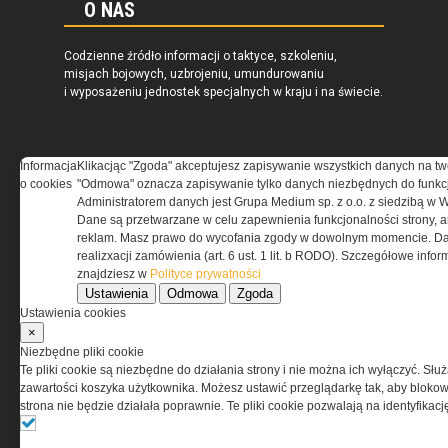
O NAS
Codzienne źródło informacji o taktyce, szkoleniu,
misjach bojowych, uzbrojeniu, umundurowaniu
i wyposażeniu jednostek specjalnych w kraju i na świecie.
Informacja
Klikacjąc "Zgoda" akceptujesz zapisywanie wszystkich danych na tw
o cookies
"Odmowa" oznacza zapisywanie tylko danych niezbędnych do funkcj
REGULAMIN
Administratorem danych jest Grupa Medium sp. z o.o. z siedzibą w 
Dane są przetwarzane w celu zapewnienia funkcjonalności strony, a
Regulamin określa zasady korzystania z portalu
reklam. Masz prawo do wycofania zgody w dowolnym momencie. Da
www.special-ops.pl
realizxacji zamówienia (art. 6 ust. 1 lit. b RODO). Szczegółowe inf
znajdziesz w
Polityce prywatności
Ustawienia
Odmowa
Zgoda
Korzystanie z portalu jest równoznaczne
Ustawienia cookies
z zaakceptowaniem warunków ustanowionych
×
przez Grupa MEDIUM Spółka z ograniczoną
Niezbędne pliki cookie
odpowiedzialnością Spółka komandytowa, nr KRS:
Te pliki cookie są niezbędne do działania strony i nie można ich wyłączyć. Słu
0000537655, NIP 1132860378, REGON 146393437
zawartości koszyka użytkownika. Możesz ustawić przeglądarkę tak, aby blokował
(zwana dalej Grupa MEDIUM) w postaci Regulaminu.
strona nie będzie działała poprawnie. Te pliki cookie pozwalają na identyfika