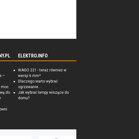
 w polskim systemie odznaczeń
NY.PL
ELEKTRO.INFO
WAGO 221 - teraz również w
e –
wersji 6 mm²
Dlaczego warto wybrać
a moc
ogrzewanie...
ową do
Jak wybrać lampy wiszące do
y
domu?
owni