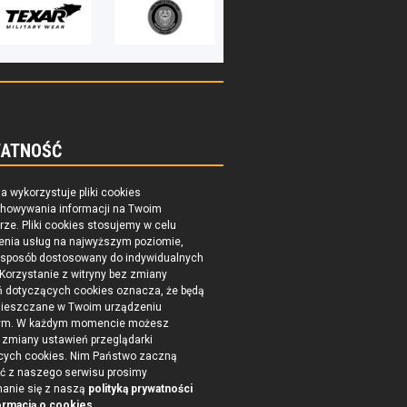
ATNOŚĆ
na wykorzystuje pliki cookies
chowywania informacji na Twoim
ze. Pliki cookies stosujemy w celu
enia usług na najwyższym poziomie,
 sposób dostosowany do indywidualnych
 Korzystanie z witryny bez zmiany
ń dotyczących cookies oznacza, że będą
ieszczane w Twoim urządzeniu
ym. W każdym momencie możesz
zmiany ustawień przeglądarki
cych cookies. Nim Państwo zaczną
ć z naszego serwisu prosimy
nanie się z naszą
polityką prywatności
ormacją o cookies
.