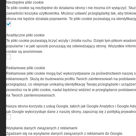
Niezbędne pliki cookie
Te pliki cookie są niezbędne do działania strony i nie można ich wyłączyć. Słu
zawartości koszyka użytkownika. Możesz ustawić przeglądarkę tak, aby blokował
strona nie będzie działała poprawnie. Te pliki cookie pozwalają na identyfika
Analityczne pliki cookie
Te pliki cookie pozwalają liczyć wizyty i źródła ruchu. Dzięki tym plikom wiadom
popularne i w jaki sposób poruszają się odwiedzający stronę. Wszystkie inform
O NAS
cookie są anonimowe.
Codzienne źródło informacji o taktyce, s
Reklamowe pliki cookie
misjach bojowych, uzbrojeniu, umundur
Reklamowe pliki cookie mogą być wykorzystywane za pośrednictwem naszej s
i wyposażeniu jednostek specjalnych w k
reklamowych. Służą do budowania profilu Twoich zainteresowań na podstawie i
i na świecie.
przeglądasz, co obejmuje unikalną identyfikację Twojej przeglądarki i urządze
zezwolisz na te pliki cookie, nadal będziesz widzieć w przeglądarce podstawow
na Twoich zainteresowaniach.
Nasza strona korzysta z usług Google, takich jak Google Analytics i Google Ads
jak Google wykorzystuje dane z naszej strony, zapoznaj się z polityką prywatn
Wysyłanie danych związanych z reklamami
Zgadzam się na wysyłanie danych związanych z reklamami do Google.