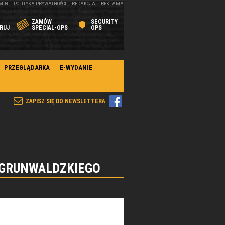
MIN
POLITYKA PRYWATNOŚCI
REDAKCJA
REKLAMA
ZAMÓW
SECURITY
RUJ
SPECIAL-OPS
OPS
PRZEGLĄDARKA
E-WYDANIE
ZAPISZ SIĘ DO NEWSLETTERA
 GRUNWALDZKIEGO