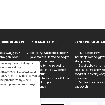
 przywrócenia statusu i miejsca Orderu Krzyża Grunwaldu
 czci należnej kawalerom tego orderu.
TBUDOWLANY.PL
IZOLACJE.COM.PL
RYNEKINSTALACYJ
ócić uwagę przy
Kompozyt wapienno-konopny
Przeciwpożarowe
ramy garażowej?
jako materiał termoizolacyjny
instalacje wodociągow
e poddasza - czym
ścian zewnętrznych
stan prawny
oim urządzeniu. Kliknięcie
czna izolacja?
Materiały termoizolacyjne
Zapotrzebowanie n
onowania strony.
 Sposoby na
przeznaczone do wysokich
cieplną i energię użytk
Warszawie, ul. Karczewska 18.
czędny i zdrowy
temperatur -...
podgrzania ciepłej wod
nalizy ruchu oraz dostosowania
Warunki Techniczne 2021 dla
użytkowej
ne przetwarzamy w celu
przegród i złączy
Pomieszczenia kotł
ormacje o przetwarzaniu danych
budowlanych
gazowych