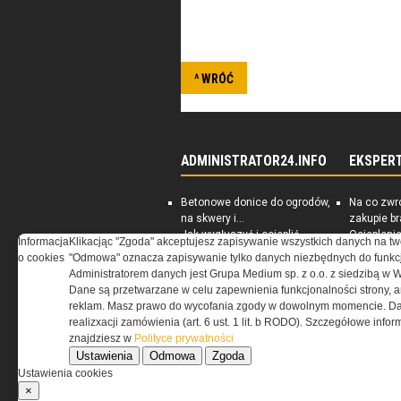
Stowarzyszenie powstało w celu
oraz przywrócenia obywatelskiej
^ WRÓĆ
ADMINISTRATOR24.INFO
EKSPER
Betonowe donice do ogrodów,
Na co zwr
na skwery i...
zakupie b
Jak wygłuszyć i ocieplić
Ociepleni
Informacja
Klikacjąc "Zgoda" akceptujesz zapisywanie wszystkich danych na tw
piwnicę
jest skute
o cookies
"Odmowa" oznacza zapisywanie tylko danych niezbędnych do funkcj
Rynek nieruchomości
PORADNIK:
Administratorem danych jest Grupa Medium sp. z o.o. z siedzibą w 
Darmowe ebooki dla
energoosz
Dane są przetwarzane w celu zapewnienia funkcjonalności strony, a
zarządców nieruchomości
dom
reklam. Masz prawo do wycofania zgody w dowolnym momencie. Da
realizxacji zamówienia (art. 6 ust. 1 lit. b RODO). Szczegółowe inf
znajdziesz w
Polityce prywatności
Ustawienia
Odmowa
Zgoda
Ustawienia cookies
×