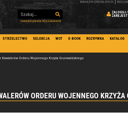
MAGAZYN SPECIAL-OPS.PL
REGULA
ZALOGUJ /
ZAREJEST
zaawansowane wyszukiwanie
STRZELECTWO
SELEKCJA
WOT
E-BOOK
ROZRYWKA
KATALOG
e Kawalerów Orderu Wojennego Krzyża Grunwaldzkiego
WALERÓW ORDERU WOJENNEGO KRZYŻA