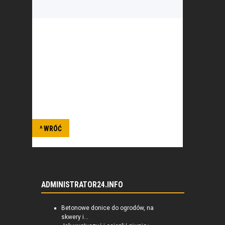
Celem towarzystwa jest podtrzymywanie i
rozwijanie świadomości narodowej oraz
podnoszenie sprawności fizycznej
polskiej młodzieży. To najstarsze polskie
towarzystwo sportowe.
^ WRÓĆ
ADMINISTRATOR24.INFO
Betonowe donice do ogrodów, na
skwery i...