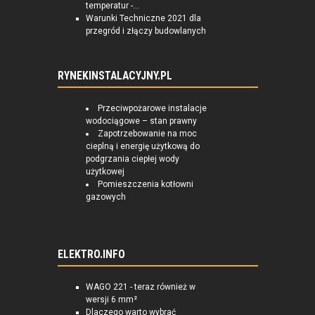
temperatur -...
Warunki Techniczne 2021 dla
przegród i złączy budowlanych
RYNEKINSTALACYJNY.PL
Przeciwpożarowe instalacje
wodociągowe – stan prawny
Zapotrzebowanie na moc
cieplną i energię użytkową do
podgrzania ciepłej wody
użytkowej
Pomieszczenia kotłowni
gazowych
ELEKTRO.INFO
WAGO 221 - teraz również w
wersji 6 mm²
Dlaczego warto wybrać