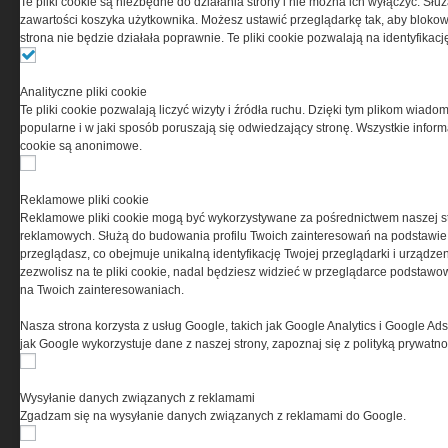
Te pliki cookie są niezbędne do działania strony i nie można ich wyłączyć. Słu
PRYWATNOŚĆ
zawartości koszyka użytkownika. Możesz ustawić przeglądarkę tak, aby blokował
strona nie będzie działała poprawnie. Te pliki cookie pozwalają na identyfika
Ta witryna wykorzystuje pliki cookies do przechowywania
informacji na Twoim komputerze. Pliki cookies stosujemy
Analityczne pliki cookie
w celu świadczenia usług na najwyższym poziomie,
Te pliki cookie pozwalają liczyć wizyty i źródła ruchu. Dzięki tym plikom wiadom
w tym w sposób dostosowany do indywidualnych potrzeb.
popularne i w jaki sposób poruszają się odwiedzający stronę. Wszystkie inform
Korzystanie z witryny bez zmiany ustawień dotyczących
cookie są anonimowe.
cookies oznacza, że będą one zamieszczane w Twoim
urządzeniu końcowym. W każdym momencie możesz
dokonać zmiany ustawień przeglądarki dotyczących
Reklamowe pliki cookie
cookies. Nim Państwo zaczną korzystać z naszego
Reklamowe pliki cookie mogą być wykorzystywane za pośrednictwem naszej s
serwisu prosimy o zapoznanie się z naszą
polityką
reklamowych. Służą do budowania profilu Twoich zainteresowań na podstawie i
prywatności
oraz
informacją o cookies
.
przeglądasz, co obejmuje unikalną identyfikację Twojej przeglądarki i urządze
zezwolisz na te pliki cookie, nadal będziesz widzieć w przeglądarce podstawow
na Twoich zainteresowaniach.
Nasza strona korzysta z usług Google, takich jak Google Analytics i Google Ads
jak Google wykorzystuje dane z naszej strony, zapoznaj się z polityką prywatn
Wysyłanie danych związanych z reklamami
Copyright © 2004-2019 Grupa MEDIUM Spółka z ograniczoną odpowiedzialnością
Zgadzam się na wysyłanie danych związanych z reklamami do Google.
Spółka komandytowa, nr KRS: 0000537655. Wszelkie prawa, w tym Autora, Wydawcy i
Producenta bazy danych zastrzeżone. Jakiekolwiek dalsze rozpowszechnianie
artykułów zabronione. Korzystanie z serwisu i zamieszczonych w nim utworów i danych
wyłącznie na zasadach określonych w Zasadach korzystania z serwisu.