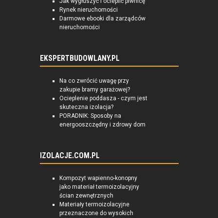
Jak wygłuszyć i ocieplić piwnicę
Rynek nieruchomości
Darmowe ebooki dla zarządców
nieruchomości
EKSPERTBUDOWLANY.PL
Na co zwrócić uwagę przy
zakupie bramy garażowej?
Ocieplenie poddasza - czym jest
skuteczna izolacja?
PORADNIK: Sposoby na
energooszczędny i zdrowy dom
IZOLACJE.COM.PL
Kompozyt wapienno-konopny
jako materiał termoizolacyjny
ścian zewnętrznych
Materiały termoizolacyjne
przeznaczone do wysokich