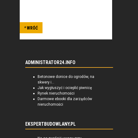
technicznych, krajowych i zagranicznych
związanych z obronnością.
^ WRÓĆ
ADMINISTRATOR24.INFO
Betonowe donice do ogrodów, na
skwery i...
Jak wygłuszyć i ocieplić piwnicę
Rynek nieruchomości
Darmowe ebooki dla zarządców
nieruchomości
EKSPERTBUDOWLANY.PL