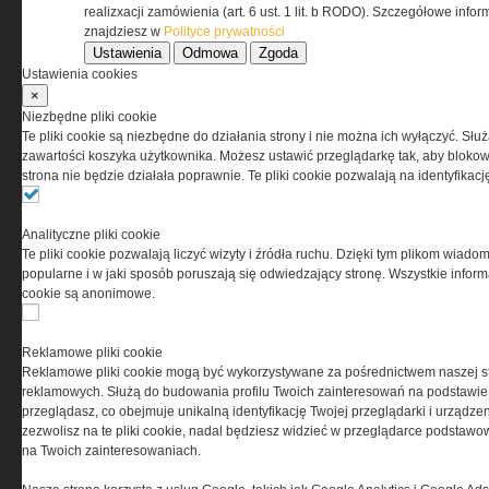
www.special-ops.pl
realizxacji zamówienia (art. 6 ust. 1 lit. b RODO). Szczegółowe inf
znajdziesz w
Polityce prywatności
Ustawienia
Odmowa
Zgoda
Korzystanie z portalu jest równoznaczne
Ustawienia cookies
z zaakceptowaniem warunków ustanowionych
×
przez Grupa MEDIUM Spółka z ograniczoną
Niezbędne pliki cookie
odpowiedzialnością Spółka komandytowa, nr KRS:
Te pliki cookie są niezbędne do działania strony i nie można ich wyłączyć. Słu
0000537655, NIP 1132860378, REGON 146393437
zawartości koszyka użytkownika. Możesz ustawić przeglądarkę tak, aby blokował
(zwana dalej Grupa MEDIUM) w postaci Regulaminu.
strona nie będzie działała poprawnie. Te pliki cookie pozwalają na identyfika
Przeczytaj regulamin
Analityczne pliki cookie
Te pliki cookie pozwalają liczyć wizyty i źródła ruchu. Dzięki tym plikom wiadom
popularne i w jaki sposób poruszają się odwiedzający stronę. Wszystkie inform
cookie są anonimowe.
PRYWATNOŚĆ
Reklamowe pliki cookie
Reklamowe pliki cookie mogą być wykorzystywane za pośrednictwem naszej s
Ta witryna wykorzystuje pliki cookies do przechowywania
reklamowych. Służą do budowania profilu Twoich zainteresowań na podstawie i
informacji na Twoim komputerze. Pliki cookies stosujemy
przeglądasz, co obejmuje unikalną identyfikację Twojej przeglądarki i urządze
w celu świadczenia usług na najwyższym poziomie,
zezwolisz na te pliki cookie, nadal będziesz widzieć w przeglądarce podstawow
w tym w sposób dostosowany do indywidualnych potrzeb.
na Twoich zainteresowaniach.
Korzystanie z witryny bez zmiany ustawień dotyczących
cookies oznacza, że będą one zamieszczane w Twoim