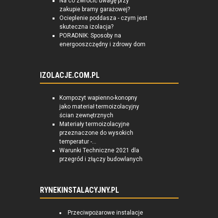
Na co zwrócić uwagę przy
zakupie bramy garażowej?
Ocieplenie poddasza - czym jest
skuteczna izolacja?
PORADNIK: Sposoby na
energooszczędny i zdrowy dom
IZOLACJE.COM.PL
Kompozyt wapienno-konopny
jako materiał termoizolacyjny
ścian zewnętrznych
Materiały termoizolacyjne
przeznaczone do wysokich
temperatur -...
Warunki Techniczne 2021 dla
przegród i złączy budowlanych
RYNEKINSTALACYJNY.PL
Przeciwpożarowe instalacje