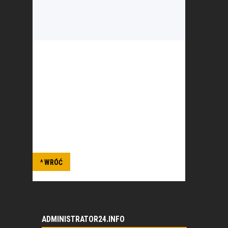
Klub sportowy działający na rzecz
upowszechnienia sportu i kultury fizycznej,
stwarzania warunków do
płetwonurkowania oraz podejmowania
działań związanych z ochroną
środowiska.
^ WRÓĆ
ADMINISTRATOR24.INFO