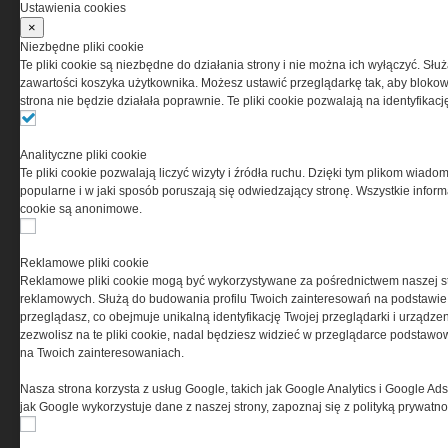
Ustawienia cookies
×
Niezbędne pliki cookie
Te pliki cookie są niezbędne do działania strony i nie można ich wyłączyć. Słu
PRYWATNOŚĆ
zawartości koszyka użytkownika. Możesz ustawić przeglądarkę tak, aby blokował
strona nie będzie działała poprawnie. Te pliki cookie pozwalają na identyfika
Ta witryna wykorzystuje pliki cookies do przechowywania
informacji na Twoim komputerze. Pliki cookies stosujemy
Analityczne pliki cookie
w celu świadczenia usług na najwyższym poziomie,
Te pliki cookie pozwalają liczyć wizyty i źródła ruchu. Dzięki tym plikom wiadom
w tym w sposób dostosowany do indywidualnych potrzeb.
popularne i w jaki sposób poruszają się odwiedzający stronę. Wszystkie inform
Korzystanie z witryny bez zmiany ustawień dotyczących
cookie są anonimowe.
cookies oznacza, że będą one zamieszczane w Twoim
urządzeniu końcowym. W każdym momencie możesz
dokonać zmiany ustawień przeglądarki dotyczących
Reklamowe pliki cookie
cookies. Nim Państwo zaczną korzystać z naszego
Reklamowe pliki cookie mogą być wykorzystywane za pośrednictwem naszej s
serwisu prosimy o zapoznanie się z naszą
polityką
reklamowych. Służą do budowania profilu Twoich zainteresowań na podstawie i
prywatności
oraz
informacją o cookies
.
przeglądasz, co obejmuje unikalną identyfikację Twojej przeglądarki i urządze
zezwolisz na te pliki cookie, nadal będziesz widzieć w przeglądarce podstawow
na Twoich zainteresowaniach.
Nasza strona korzysta z usług Google, takich jak Google Analytics i Google Ads
jak Google wykorzystuje dane z naszej strony, zapoznaj się z polityką prywatn