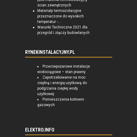
ścian zewnętrznych
Materiały termoizolacyjne
przeznaczone do wysokich
temperatur -...
Warunki Techniczne 2021 dla
przegród i złączy budowlanych
RYNEKINSTALACYJNY.PL
Przeciwpożarowe instalacje
wodociągowe – stan prawny
Zapotrzebowanie na moc
cieplną i energię użytkową do
podgrzania ciepłej wody
użytkowej
Pomieszczenia kotłowni
gazowych
ELEKTRO.INFO