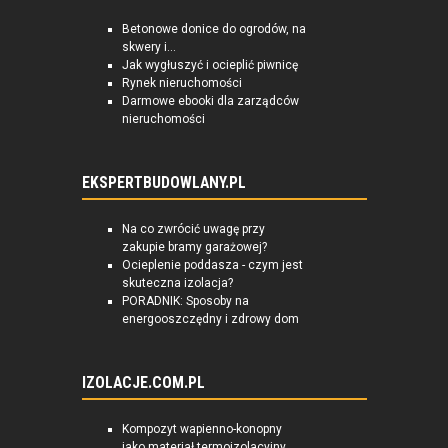
Betonowe donice do ogrodów, na
skwery i...
Jak wygłuszyć i ocieplić piwnicę
Rynek nieruchomości
Darmowe ebooki dla zarządców
nieruchomości
EKSPERTBUDOWLANY.PL
Na co zwrócić uwagę przy
zakupie bramy garażowej?
Ocieplenie poddasza - czym jest
skuteczna izolacja?
PORADNIK: Sposoby na
energooszczędny i zdrowy dom
IZOLACJE.COM.PL
Kompozyt wapienno-konopny
jako materiał termoizolacyjny