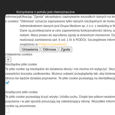
Korzystanie z portalu jest równoznaczne
z zaakceptowaniem warunków ustanowionych
Informacja
Klikacjąc "Zgoda" akceptujesz zapisywanie wszystkich danych na tw
przez Grupa MEDIUM Spółka z ograniczoną
o cookies
"Odmowa" oznacza zapisywanie tylko danych niezbędnych do funkcj
odpowiedzialnością Spółka komandytowa, nr KRS:
Administratorem danych jest Grupa Medium sp. z o.o. z siedzibą w 
0000537655, NIP 1132860378, REGON 146393437
Dane są przetwarzane w celu zapewnienia funkcjonalności strony, a
(zwana dalej Grupa MEDIUM) w postaci Regulaminu.
reklam. Masz prawo do wycofania zgody w dowolnym momencie. Da
realizxacji zamówienia (art. 6 ust. 1 lit. b RODO). Szczegółowe inf
znajdziesz w
Polityce prywatności
Przeczytaj regulamin
Ustawienia
Odmowa
Zgoda
Ustawienia cookies
×
Niezbędne pliki cookie
Te pliki cookie są niezbędne do działania strony i nie można ich wyłączyć. Słu
PRYWATNOŚĆ
zawartości koszyka użytkownika. Możesz ustawić przeglądarkę tak, aby blokował
strona nie będzie działała poprawnie. Te pliki cookie pozwalają na identyfika
Ta witryna wykorzystuje pliki cookies do przechowywania
informacji na Twoim komputerze. Pliki cookies stosujemy
Analityczne pliki cookie
w celu świadczenia usług na najwyższym poziomie,
Te pliki cookie pozwalają liczyć wizyty i źródła ruchu. Dzięki tym plikom wiadom
w tym w sposób dostosowany do indywidualnych potrzeb.
popularne i w jaki sposób poruszają się odwiedzający stronę. Wszystkie inform
Korzystanie z witryny bez zmiany ustawień dotyczących
cookie są anonimowe.
cookies oznacza, że będą one zamieszczane w Twoim
urządzeniu końcowym. W każdym momencie możesz