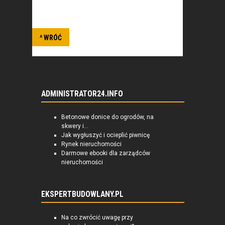
wojskowej.
^ WRÓĆ
ADMINISTRATOR24.INFO
Betonowe donice do ogrodów, na
skwery i...
Jak wygłuszyć i ocieplić piwnicę
Rynek nieruchomości
Darmowe ebooki dla zarządców
nieruchomości
EKSPERTBUDOWLANY.PL
Na co zwrócić uwagę przy