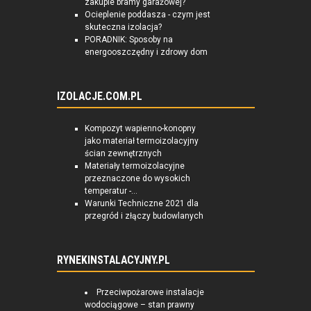
zakupie bramy garażowej?
Ocieplenie poddasza - czym jest
skuteczna izolacja?
PORADNIK: Sposoby na
energooszczędny i zdrowy dom
IZOLACJE.COM.PL
Kompozyt wapienno-konopny
jako materiał termoizolacyjny
ścian zewnętrznych
Materiały termoizolacyjne
przeznaczone do wysokich
temperatur -...
Warunki Techniczne 2021 dla
przegród i złączy budowlanych
RYNEKINSTALACYJNY.PL
Przeciwpożarowe instalacje
wodociągowe – stan prawny