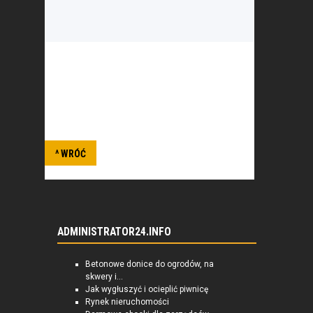
Stowarzyszenie wzajemnego
wspomagania.
^ WRÓĆ
ADMINISTRATOR24.INFO
Betonowe donice do ogrodów, na
skwery i...
Jak wygłuszyć i ocieplić piwnicę
Rynek nieruchomości