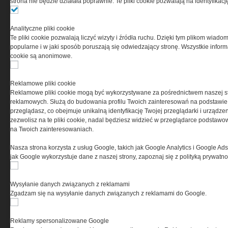
strona nie będzie działała poprawnie. Te pliki cookie pozwalają na identyfika
Ta witryna wykorzystuje pliki cookies do przechowywania
informacji na Twoim komputerze. Pliki cookies stosujemy
Analityczne pliki cookie
w celu świadczenia usług na najwyższym poziomie,
Te pliki cookie pozwalają liczyć wizyty i źródła ruchu. Dzięki tym plikom wiadom
w tym w sposób dostosowany do indywidualnych potrzeb.
popularne i w jaki sposób poruszają się odwiedzający stronę. Wszystkie inform
Korzystanie z witryny bez zmiany ustawień dotyczących
cookie są anonimowe.
cookies oznacza, że będą one zamieszczane w Twoim
urządzeniu końcowym. W każdym momencie możesz
dokonać zmiany ustawień przeglądarki dotyczących
Reklamowe pliki cookie
cookies. Nim Państwo zaczną korzystać z naszego
Reklamowe pliki cookie mogą być wykorzystywane za pośrednictwem naszej s
serwisu prosimy o zapoznanie się z naszą
polityką
reklamowych. Służą do budowania profilu Twoich zainteresowań na podstawie i
prywatności
oraz
informacją o cookies
.
przeglądasz, co obejmuje unikalną identyfikację Twojej przeglądarki i urządze
zezwolisz na te pliki cookie, nadal będziesz widzieć w przeglądarce podstawow
na Twoich zainteresowaniach.
Nasza strona korzysta z usług Google, takich jak Google Analytics i Google Ads
jak Google wykorzystuje dane z naszej strony, zapoznaj się z polityką prywatn
Wysyłanie danych związanych z reklamami
Copyright © 2004-2019 Grupa MEDIUM Spółka z ograniczoną odpowiedzialnością
Zgadzam się na wysyłanie danych związanych z reklamami do Google.
Spółka komandytowa, nr KRS: 0000537655. Wszelkie prawa, w tym Autora, Wydawcy i
Producenta bazy danych zastrzeżone. Jakiekolwiek dalsze rozpowszechnianie
artykułów zabronione. Korzystanie z serwisu i zamieszczonych w nim utworów i danych
wyłącznie na zasadach określonych w Zasadach korzystania z serwisu.
Special-Ops
Reklamy spersonalizowane Google