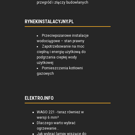
przegród i złączy budowlanych
RYNEKINSTALACYJNY.PL
Przeciwpożarowe instalacje
wodociągowe – stan prawny
Zapotrzebowanie na moc
cieplną i energię użytkową do
podgrzania ciepłej wody
użytkowej
Pomieszczenia kotłowni
gazowych
ELEKTRO.INFO
WAGO 221 - teraz również w
wersji 6 mm²
Dlaczego warto wybrać
ogrzewanie...
Jak wybrać lampy wiszące do