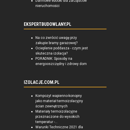
Darmowe ebooki dla zarządców
nieruchomości
EKSPERTBUDOWLANY.PL
Na co zwrócić uwagę przy
zakupie bramy garażowej?
Ocieplenie poddasza - czym jest
skuteczna izolacja?
PORADNIK: Sposoby na
energooszczędny i zdrowy dom
IZOLACJE.COM.PL
Kompozyt wapienno-konopny
jako materiał termoizolacyjny
ścian zewnętrznych
Materiały termoizolacyjne
przeznaczone do wysokich
temperatur -...
Warunki Techniczne 2021 dla