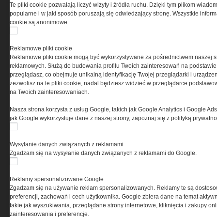
Te pliki cookie pozwalają liczyć wizyty i źródła ruchu. Dzięki tym plikom wiadom
popularne i w jaki sposób poruszają się odwiedzający stronę. Wszystkie inform
cookie są anonimowe.
Reklamowe pliki cookie
Reklamowe pliki cookie mogą być wykorzystywane za pośrednictwem naszej s
reklamowych. Służą do budowania profilu Twoich zainteresowań na podstawie i
przeglądasz, co obejmuje unikalną identyfikację Twojej przeglądarki i urządze
zezwolisz na te pliki cookie, nadal będziesz widzieć w przeglądarce podstawow
na Twoich zainteresowaniach.
Copyright © 2004-2019 Grupa MEDIUM Spółka z
Nasza strona korzysta z usług Google, takich jak Google Analytics i Google Ads
zastrzeżone. Jakiekolwiek dalsze rozpowszech
jak Google wykorzystuje dane z naszej strony, zapoznaj się z polityką prywatn
Wysyłanie danych związanych z reklamami
Zgadzam się na wysyłanie danych związanych z reklamami do Google.
Reklamy spersonalizowane Google
Zgadzam się na używanie reklam spersonalizowanych. Reklamy te są dostos
preferencji, zachowań i cech użytkownika. Google zbiera dane na temat aktywn
takie jak wyszukiwania, przeglądane strony internetowe, kliknięcia i zakupy onl
zainteresowania i preferencje.