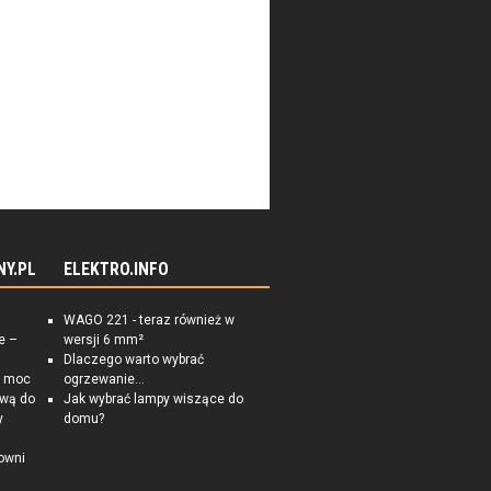
olskim stowarzyszeniem
nerałów będących w rezerwie lub
owarzyszeniem żołnierskim w
NY.PL
ELEKTRO.INFO
WAGO 221 - teraz również w
e –
wersji 6 mm²
Dlaczego warto wybrać
a moc
ogrzewanie...
ową do
Jak wybrać lampy wiszące do
y
domu?
owni