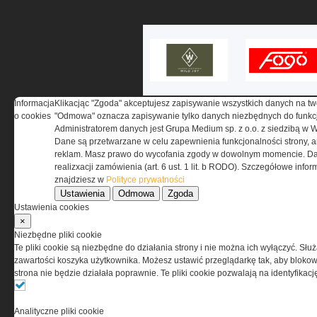
Informacja
Klikacjąc "Zgoda" akceptujesz zapisywanie wszystkich danych na tw
o cookies
"Odmowa" oznacza zapisywanie tylko danych niezbędnych do funkcj
Administratorem danych jest Grupa Medium sp. z o.o. z siedzibą w 
Dane są przetwarzane w celu zapewnienia funkcjonalności strony, a
reklam. Masz prawo do wycofania zgody w dowolnym momencie. Da
O NAS
realizxacji zamówienia (art. 6 ust. 1 lit. b RODO). Szczegółowe inf
znajdziesz w
Polityce prywatności
Ustawienia
Odmowa
Zgoda
Codzienne źródło informacji o taktyce, s
Ustawienia cookies
misjach bojowych, uzbrojeniu, umundur
×
i wyposażeniu jednostek specjalnych w k
i na świecie.
Niezbędne pliki cookie
Te pliki cookie są niezbędne do działania strony i nie można ich wyłączyć. Słu
zawartości koszyka użytkownika. Możesz ustawić przeglądarkę tak, aby blokował
strona nie będzie działała poprawnie. Te pliki cookie pozwalają na identyfika
Analityczne pliki cookie