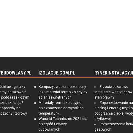
dowych i Oficerów Rezerwy Wojska Polskiego jest ogólnop
ił zbrojnych. Skupia podoficerów, chorążych, oficerów i ge
nie jest jedynym tego typu, a zarazem najliczniejszym st
TBUDOWLANY.PL
IZOLACJE.COM.PL
RYNEKINSTALACYJ
ócić uwagę przy
Kompozyt wapienno-konopny
Przeciwpożarowe
ramy garażowej?
jako materiał termoizolacyjny
instalacje wodociągow
e poddasza - czym
ścian zewnętrznych
stan prawny
czna izolacja?
Materiały termoizolacyjne
Zapotrzebowanie n
 Sposoby na
przeznaczone do wysokich
cieplną i energię użytk
czędny i zdrowy
temperatur -...
podgrzania ciepłej wod
Warunki Techniczne 2021 dla
użytkowej
przegród i złączy
Pomieszczenia kotł
budowlanych
gazowych