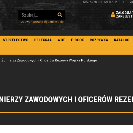
MAGAZYN SPECIAL-OPS.PL
REGULA
ZALOGUJ /
ZAREJEST
zaawansowane wyszukiwanie
STRZELECTWO
SELEKCJA
WOT
E-BOOK
ROZRYWKA
KATALOG
h Żołnierzy Zawodowych i Oficerów Rezerwy Wojska Polskiego
ŁNIERZY ZAWODOWYCH I OFICERÓW REZ