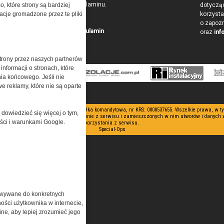
w postaci Regulaminu.
dotyczą
o, które strony są bardziej
korzysta
acje gromadzone przez te pliki
o zapoz
Przeczytaj regulamin
oraz
inf
trony przez naszych partnerów
nformacji o stronach, które
nia końcowego. Jeśli nie
e reklamy, które nie są oparte
 ograniczoną odpowiedzialnością Spółka komandytowa, nr KRS: 0000537655. Wszelkie prawa, w 
 dowiedzieć się więcej o tym,
nianie artykułów zabronione. Korzystanie z serwisu i zamieszczonych w nim utworów i danych
ości i warunkami Google.
korzystania z serwisu.
Special-Ops
owywane do konkretnych
ości użytkownika w internecie,
ine, aby lepiej zrozumieć jego