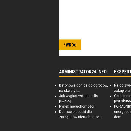
Związek Byłych Żołnierzy Zawo
żołnierzy wszystkich rodzajów s
w stanie spoczynku. Stowarzysze
Polsce.
^ WRÓĆ
ADMINISTRATOR24.INFO
EKSPER
Betonowe donice do ogrodów,
Na co zwr
na skwery i...
zakupie b
Jak wygłuszyć i ocieplić
Ociepleni
piwnicę
jest skute
Rynek nieruchomości
PORADNIK:
Darmowe ebooki dla
energoosz
zarządców nieruchomości
dom