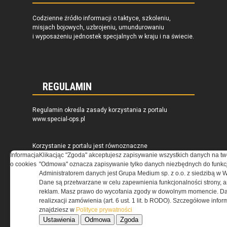
Codzienne źródło informacji o taktyce, szkoleniu,
misjach bojowych, uzbrojeniu, umundurowaniu
i wyposażeniu jednostek specjalnych w kraju i na świecie.
REGULAMIN
Regulamin określa zasady korzystania z portalu
www.special-ops.pl
Korzystanie z portalu jest równoznaczne
z zaakceptowaniem warunków ustanowionych
Informacja
Klikacjąc "Zgoda" akceptujesz zapisywanie wszystkich danych na tw
przez Grupa MEDIUM Spółka z ograniczoną
o cookies
"Odmowa" oznacza zapisywanie tylko danych niezbędnych do funkcj
odpowiedzialnością Spółka komandytowa, nr KRS:
Administratorem danych jest Grupa Medium sp. z o.o. z siedzibą w 
0000537655, NIP 1132860378, REGON 146393437
Dane są przetwarzane w celu zapewnienia funkcjonalności strony, a
(zwana dalej Grupa MEDIUM) w postaci Regulaminu.
reklam. Masz prawo do wycofania zgody w dowolnym momencie. Da
realizxacji zamówienia (art. 6 ust. 1 lit. b RODO). Szczegółowe inf
znajdziesz w
Polityce prywatności
Przeczytaj regulamin
Ustawienia
Odmowa
Zgoda