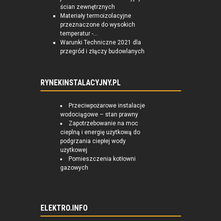
ścian zewnętrznych
Materiały termoizolacyjne
przeznaczone do wysokich
temperatur -...
Warunki Techniczne 2021 dla
przegród i złączy budowlanych
RYNEKINSTALACYJNY.PL
Przeciwpożarowe instalacje
wodociągowe – stan prawny
Zapotrzebowanie na moc
cieplną i energię użytkową do
podgrzania ciepłej wody
użytkowej
Pomieszczenia kotłowni
gazowych
ELEKTRO.INFO