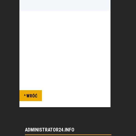
Celem organizacji jest kultywowanie i
kontynuowanie tradycji kawalerii i jazdy
polskiej, między innymi poprzez
utworzenie ochotniczej jednostki konnej,
formowanej oraz wystawianej na czas
ważnych uroczystości państwowych i
wojskowych, pod nazwą „Honorowy
Szwadron Kawalerii III RP”.
^ WRÓĆ
ADMINISTRATOR24.INFO