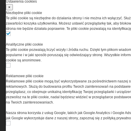
Ustawienia cookies
×
Niezbędne pliki cookie
Te pliki cookie są niezbędne do działania strony i nie można ich wyłączyć. Słu
PRYWATNOŚĆ
zawartości koszyka użytkownika. Możesz ustawić przeglądarkę tak, aby blokował
strona nie będzie działała poprawnie. Te pliki cookie pozwalają na identyfika
Ta witryna wykorzystuje pliki cookies do przechowywania
informacji na Twoim komputerze. Pliki cookies stosujemy
Analityczne pliki cookie
w celu świadczenia usług na najwyższym poziomie,
Te pliki cookie pozwalają liczyć wizyty i źródła ruchu. Dzięki tym plikom wiadom
w tym w sposób dostosowany do indywidualnych potrzeb.
popularne i w jaki sposób poruszają się odwiedzający stronę. Wszystkie inform
Korzystanie z witryny bez zmiany ustawień dotyczących
cookie są anonimowe.
cookies oznacza, że będą one zamieszczane w Twoim
urządzeniu końcowym. W każdym momencie możesz
dokonać zmiany ustawień przeglądarki dotyczących
Reklamowe pliki cookie
cookies. Nim Państwo zaczną korzystać z naszego
Reklamowe pliki cookie mogą być wykorzystywane za pośrednictwem naszej s
serwisu prosimy o zapoznanie się z naszą
polityką
reklamowych. Służą do budowania profilu Twoich zainteresowań na podstawie i
prywatności
oraz
informacją o cookies
.
przeglądasz, co obejmuje unikalną identyfikację Twojej przeglądarki i urządze
zezwolisz na te pliki cookie, nadal będziesz widzieć w przeglądarce podstawow
na Twoich zainteresowaniach.
Nasza strona korzysta z usług Google, takich jak Google Analytics i Google Ads
jak Google wykorzystuje dane z naszej strony, zapoznaj się z polityką prywatn