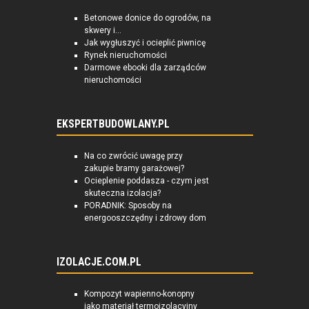
Betonowe donice do ogrodów, na
skwery i...
Jak wygłuszyć i ocieplić piwnicę
Rynek nieruchomości
Darmowe ebooki dla zarządców
nieruchomości
EKSPERTBUDOWLANY.PL
Na co zwrócić uwagę przy
zakupie bramy garażowej?
Ocieplenie poddasza - czym jest
skuteczna izolacja?
PORADNIK: Sposoby na
energooszczędny i zdrowy dom
IZOLACJE.COM.PL
Kompozyt wapienno-konopny
jako materiał termoizolacyjny