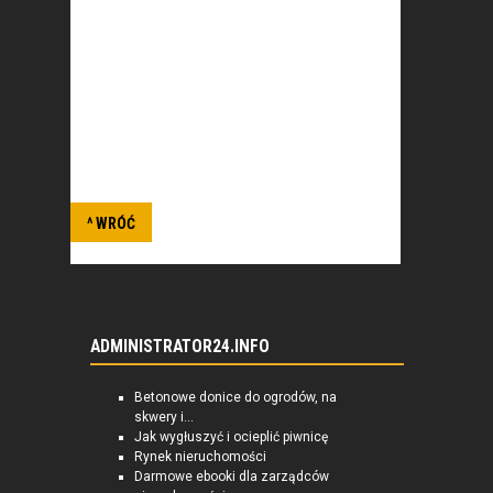
tradycji i współczesnych osiągnięć
Lotnictwa Polskiego. Popularyzowanie
lotnictwa wśród młodzieży i ukazywanie
walorów służby w Wojsku Polskim,
sposobów kształtowania sprawności i
wytrzymałości fizycznej oraz silnej
osobowości, a przede wszystkim morale i
patriotyzmu. Inne.
^ WRÓĆ
ADMINISTRATOR24.INFO
Betonowe donice do ogrodów, na
skwery i...
Jak wygłuszyć i ocieplić piwnicę
Rynek nieruchomości
Darmowe ebooki dla zarządców