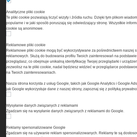
Ta witryna wykorzystuje pliki cookies do przechowywania
informacji na Twoim komputerze. Pliki cookies stosujemy
Analityczne pliki cookie
w celu świadczenia usług na najwyższym poziomie,
Te pliki cookie pozwalają liczyć wizyty i źródła ruchu. Dzięki tym plikom wiadom
w tym w sposób dostosowany do indywidualnych potrzeb.
popularne i w jaki sposób poruszają się odwiedzający stronę. Wszystkie inform
Korzystanie z witryny bez zmiany ustawień dotyczących
cookie są anonimowe.
cookies oznacza, że będą one zamieszczane w Twoim
urządzeniu końcowym. W każdym momencie możesz
dokonać zmiany ustawień przeglądarki dotyczących
Reklamowe pliki cookie
cookies. Nim Państwo zaczną korzystać z naszego
Reklamowe pliki cookie mogą być wykorzystywane za pośrednictwem naszej s
serwisu prosimy o zapoznanie się z naszą
polityką
reklamowych. Służą do budowania profilu Twoich zainteresowań na podstawie i
prywatności
oraz
informacją o cookies
.
przeglądasz, co obejmuje unikalną identyfikację Twojej przeglądarki i urządze
zezwolisz na te pliki cookie, nadal będziesz widzieć w przeglądarce podstawow
na Twoich zainteresowaniach.
Nasza strona korzysta z usług Google, takich jak Google Analytics i Google Ads
jak Google wykorzystuje dane z naszej strony, zapoznaj się z polityką prywatn
Wysyłanie danych związanych z reklamami
Copyright © 2004-2019 Grupa MEDIUM Spółka z ograniczoną odpowiedzialnością
Zgadzam się na wysyłanie danych związanych z reklamami do Google.
Spółka komandytowa, nr KRS: 0000537655. Wszelkie prawa, w tym Autora, Wydawcy i
Producenta bazy danych zastrzeżone. Jakiekolwiek dalsze rozpowszechnianie
artykułów zabronione. Korzystanie z serwisu i zamieszczonych w nim utworów i danych
wyłącznie na zasadach określonych w Zasadach korzystania z serwisu.
Special-Ops
Reklamy spersonalizowane Google
Zgadzam się na używanie reklam spersonalizowanych. Reklamy te są dostos