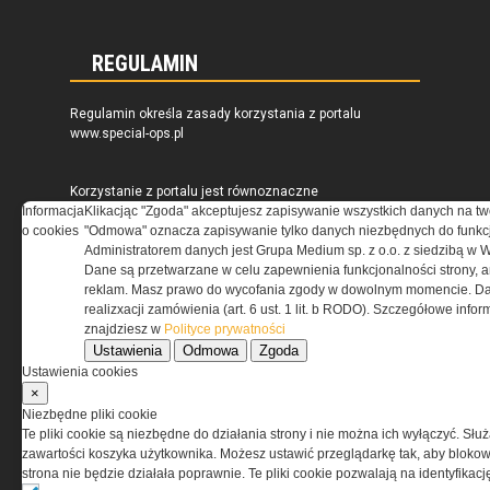
REGULAMIN
Regulamin określa zasady korzystania z portalu
www.special-ops.pl
Korzystanie z portalu jest równoznaczne
z zaakceptowaniem warunków ustanowionych
Informacja
Klikacjąc "Zgoda" akceptujesz zapisywanie wszystkich danych na tw
przez Grupa MEDIUM Spółka z ograniczoną
o cookies
"Odmowa" oznacza zapisywanie tylko danych niezbędnych do funkcj
odpowiedzialnością Spółka komandytowa, nr KRS:
Administratorem danych jest Grupa Medium sp. z o.o. z siedzibą w 
0000537655, NIP 1132860378, REGON 146393437
Dane są przetwarzane w celu zapewnienia funkcjonalności strony, a
(zwana dalej Grupa MEDIUM) w postaci Regulaminu.
reklam. Masz prawo do wycofania zgody w dowolnym momencie. Da
realizxacji zamówienia (art. 6 ust. 1 lit. b RODO). Szczegółowe inf
znajdziesz w
Polityce prywatności
Przeczytaj regulamin
Ustawienia
Odmowa
Zgoda
Ustawienia cookies
×
Niezbędne pliki cookie
Te pliki cookie są niezbędne do działania strony i nie można ich wyłączyć. Słu
PRYWATNOŚĆ
zawartości koszyka użytkownika. Możesz ustawić przeglądarkę tak, aby blokował
strona nie będzie działała poprawnie. Te pliki cookie pozwalają na identyfika