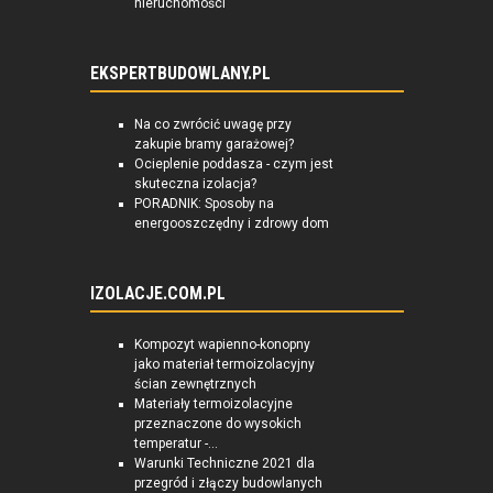
nieruchomości
EKSPERTBUDOWLANY.PL
Na co zwrócić uwagę przy
zakupie bramy garażowej?
Ocieplenie poddasza - czym jest
skuteczna izolacja?
PORADNIK: Sposoby na
energooszczędny i zdrowy dom
IZOLACJE.COM.PL
Kompozyt wapienno-konopny
jako materiał termoizolacyjny
ścian zewnętrznych
Materiały termoizolacyjne
przeznaczone do wysokich
temperatur -...
Warunki Techniczne 2021 dla
przegród i złączy budowlanych