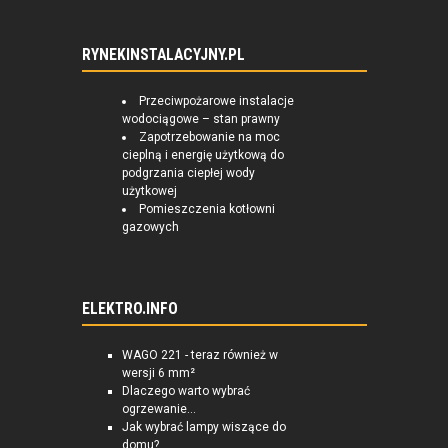
RYNEKINSTALACYJNY.PL
Przeciwpożarowe instalacje
wodociągowe – stan prawny
Zapotrzebowanie na moc
cieplną i energię użytkową do
podgrzania ciepłej wody
użytkowej
Pomieszczenia kotłowni
gazowych
ELEKTRO.INFO
WAGO 221 - teraz również w
wersji 6 mm²
Dlaczego warto wybrać
ogrzewanie...
Jak wybrać lampy wiszące do
domu?