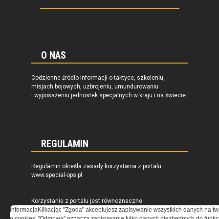
O NAS
Codzienne źródło informacji o taktyce, szkoleniu,
misjach bojowych, uzbrojeniu, umundurowaniu
i wyposażeniu jednostek specjalnych w kraju i na świecie.
REGULAMIN
Regulamin określa zasady korzystania z portalu
www.special-ops.pl
Korzystanie z portalu jest równoznaczne
z zaakceptowaniem warunków ustanowionych
Informacja
Klikacjąc "Zgoda" akceptujesz zapisywanie wszystkich danych na tw
przez Grupa MEDIUM Spółka z ograniczoną
o cookies
"Odmowa" oznacza zapisywanie tylko danych niezbędnych do funkcj