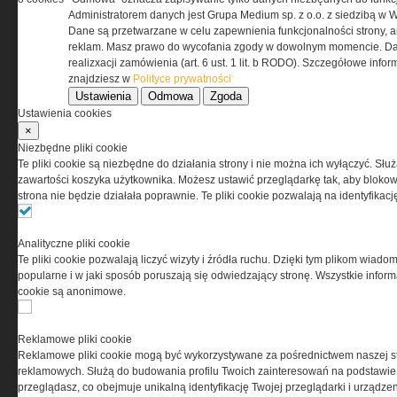
odpowiedzialnością Spółka komandytowa, nr KRS:
Administratorem danych jest Grupa Medium sp. z o.o. z siedzibą w 
0000537655, NIP 1132860378, REGON 146393437
Dane są przetwarzane w celu zapewnienia funkcjonalności strony, a
(zwana dalej Grupa MEDIUM) w postaci Regulaminu.
reklam. Masz prawo do wycofania zgody w dowolnym momencie. Da
realizxacji zamówienia (art. 6 ust. 1 lit. b RODO). Szczegółowe inf
znajdziesz w
Polityce prywatności
Przeczytaj regulamin
Ustawienia
Odmowa
Zgoda
Ustawienia cookies
×
Niezbędne pliki cookie
Te pliki cookie są niezbędne do działania strony i nie można ich wyłączyć. Słu
PRYWATNOŚĆ
zawartości koszyka użytkownika. Możesz ustawić przeglądarkę tak, aby blokował
strona nie będzie działała poprawnie. Te pliki cookie pozwalają na identyfika
Ta witryna wykorzystuje pliki cookies do przechowywania
informacji na Twoim komputerze. Pliki cookies stosujemy
Analityczne pliki cookie
w celu świadczenia usług na najwyższym poziomie,
Te pliki cookie pozwalają liczyć wizyty i źródła ruchu. Dzięki tym plikom wiadom
w tym w sposób dostosowany do indywidualnych potrzeb.
popularne i w jaki sposób poruszają się odwiedzający stronę. Wszystkie inform
Korzystanie z witryny bez zmiany ustawień dotyczących
cookie są anonimowe.
cookies oznacza, że będą one zamieszczane w Twoim
urządzeniu końcowym. W każdym momencie możesz
dokonać zmiany ustawień przeglądarki dotyczących
Reklamowe pliki cookie
cookies. Nim Państwo zaczną korzystać z naszego
Reklamowe pliki cookie mogą być wykorzystywane za pośrednictwem naszej s
serwisu prosimy o zapoznanie się z naszą
polityką
reklamowych. Służą do budowania profilu Twoich zainteresowań na podstawie i
prywatności
oraz
informacją o cookies
.
przeglądasz, co obejmuje unikalną identyfikację Twojej przeglądarki i urządze