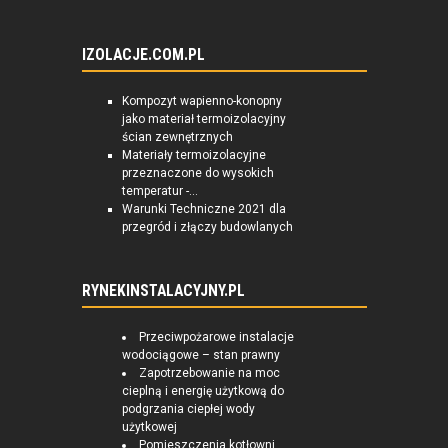
IZOLACJE.COM.PL
Kompozyt wapienno-konopny
jako materiał termoizolacyjny
ścian zewnętrznych
Materiały termoizolacyjne
przeznaczone do wysokich
temperatur -...
Warunki Techniczne 2021 dla
przegród i złączy budowlanych
RYNEKINSTALACYJNY.PL
Przeciwpożarowe instalacje
wodociągowe – stan prawny
Zapotrzebowanie na moc
cieplną i energię użytkową do
podgrzania ciepłej wody
użytkowej
Pomieszczenia kotłowni