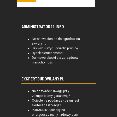
ADMINISTRATOR24.INFO
Betonowe donice do ogrodów, na
skwery i...
Jak wygłuszyć i ocieplić piwnicę
Rynek nieruchomości
Darmowe ebooki dla zarządców
nieruchomości
EKSPERTBUDOWLANY.PL
Na co zwrócić uwagę przy
zakupie bramy garażowej?
Ocieplenie poddasza - czym jest
skuteczna izolacja?
PORADNIK: Sposoby na
energooszczędny i zdrowy dom