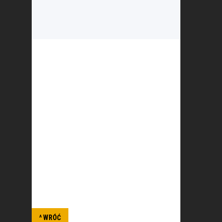
Polski Związek Krótkofalowców jest
wiodącą organizacją, skupiającą osoby
zainteresowane różnymi formami
łączności radiowej i wykorzystaniem ich
dla rozwoju własnego i dobra
społecznego. PZK dba o rozwój służby
radioamatorskiej i radioamatorskiej
satelitarnej w Polsce. PZK jest
reprezentantem osób zainteresowanych
technikami radiowymi wobec instytucji
państwowych i organizacji społecznych,
krajowych i zagranicznych.
^ WRÓĆ