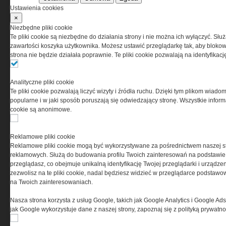
Ustawienia cookies
×
Niezbędne pliki cookie
Te pliki cookie są niezbędne do działania strony i nie można ich wyłączyć. Słu
PRYWATNOŚĆ
zawartości koszyka użytkownika. Możesz ustawić przeglądarkę tak, aby blokował
strona nie będzie działała poprawnie. Te pliki cookie pozwalają na identyfika
Ta witryna wykorzystuje pliki cookies do przechowywania
informacji na Twoim komputerze. Pliki cookies stosujemy
Analityczne pliki cookie
w celu świadczenia usług na najwyższym poziomie,
Te pliki cookie pozwalają liczyć wizyty i źródła ruchu. Dzięki tym plikom wiadom
w tym w sposób dostosowany do indywidualnych potrzeb.
popularne i w jaki sposób poruszają się odwiedzający stronę. Wszystkie inform
Korzystanie z witryny bez zmiany ustawień dotyczących
cookie są anonimowe.
cookies oznacza, że będą one zamieszczane w Twoim
urządzeniu końcowym. W każdym momencie możesz
dokonać zmiany ustawień przeglądarki dotyczących
Reklamowe pliki cookie
cookies. Nim Państwo zaczną korzystać z naszego
Reklamowe pliki cookie mogą być wykorzystywane za pośrednictwem naszej s
serwisu prosimy o zapoznanie się z naszą
polityką
reklamowych. Służą do budowania profilu Twoich zainteresowań na podstawie i
prywatności
oraz
informacją o cookies
.
przeglądasz, co obejmuje unikalną identyfikację Twojej przeglądarki i urządze
zezwolisz na te pliki cookie, nadal będziesz widzieć w przeglądarce podstawow
na Twoich zainteresowaniach.
Nasza strona korzysta z usług Google, takich jak Google Analytics i Google Ads
jak Google wykorzystuje dane z naszej strony, zapoznaj się z polityką prywatn