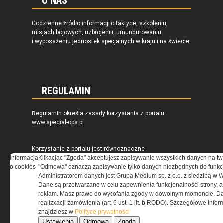
O NAS
Codzienne źródło informacji o taktyce, szkoleniu,
misjach bojowych, uzbrojeniu, umundurowaniu
i wyposażeniu jednostek specjalnych w kraju i na świecie.
REGULAMIN
Regulamin określa zasady korzystania z portalu
www.special-ops.pl
Korzystanie z portalu jest równoznaczne
z zaakceptowaniem warunków ustanowionych
Informacja
Klikacjąc "Zgoda" akceptujesz zapisywanie wszystkich danych na tw
przez Grupa MEDIUM Spółka z ograniczoną
o cookies
"Odmowa" oznacza zapisywanie tylko danych niezbędnych do funkcj
odpowiedzialnością Spółka komandytowa, nr KRS:
Administratorem danych jest Grupa Medium sp. z o.o. z siedzibą w 
0000537655, NIP 1132860378, REGON 146393437
Dane są przetwarzane w celu zapewnienia funkcjonalności strony, a
(zwana dalej Grupa MEDIUM) w postaci Regulaminu.
reklam. Masz prawo do wycofania zgody w dowolnym momencie. Da
realizxacji zamówienia (art. 6 ust. 1 lit. b RODO). Szczegółowe inf
znajdziesz w
Polityce prywatności
Przeczytaj regulamin
Ustawienia
Odmowa
Zgoda