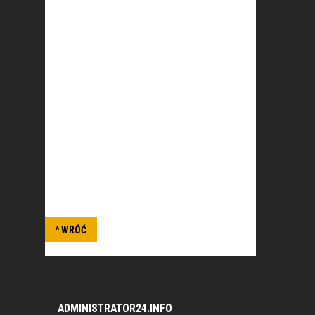
szczególności w zakresie programu
szkolenia strzeleckiego w ochronie
konwojów i osobistej oraz taktyki ochrony,
metod podejmowania interwencji oraz
zwalczania terroryzmu, opracowywanie
nowych algorytmów działań i techniczno-
taktycznych rozwiązań przeciwstawnych
zmieniajacych się metodom działania
grup przestępczych na terenie Polski i
krajów UE, współpraca z analogicznymi
organizacjami i przedstawicielstwami na
terenie Europy realizujacymi szkolenia o
profilu antyterrorystycznym i obronnym, i
inne.
^ WRÓĆ
ADMINISTRATOR24.INFO