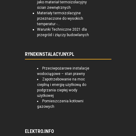
jako materiał termoizolacyjny
ścian zewnętrznych
Materiały termoizolacyjne
przeznaczone do wysokich
temperatur -...
Warunki Techniczne 2021 dla
przegród i złączy budowlanych
RYNEKINSTALACYJNY.PL
Przeciwpożarowe instalacje
wodociągowe – stan prawny
Zapotrzebowanie na moc
cieplną i energię użytkową do
podgrzania ciepłej wody
użytkowej
Pomieszczenia kotłowni
gazowych
ELEKTRO.INFO