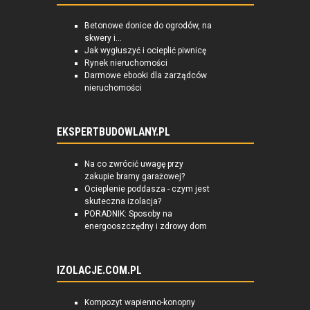
Betonowe donice do ogrodów, na
skwery i...
Jak wygłuszyć i ocieplić piwnicę
Rynek nieruchomości
Darmowe ebooki dla zarządców
nieruchomości
EKSPERTBUDOWLANY.PL
Na co zwrócić uwagę przy
zakupie bramy garażowej?
Ocieplenie poddasza - czym jest
skuteczna izolacja?
PORADNIK: Sposoby na
energooszczędny i zdrowy dom
IZOLACJE.COM.PL
Kompozyt wapienno-konopny