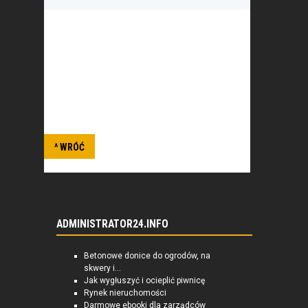
Misją Ligi Morskiej i Rzecznej jest
edukacja morska oraz kształtowanie
świadomości morskiej społeczeństwa,
zwłaszcza młodzieży.
^ WRÓĆ
ADMINISTRATOR24.INFO
Betonowe donice do ogrodów, na
skwery i...
Jak wygłuszyć i ocieplić piwnicę
Rynek nieruchomości
Darmowe ebooki dla zarządców