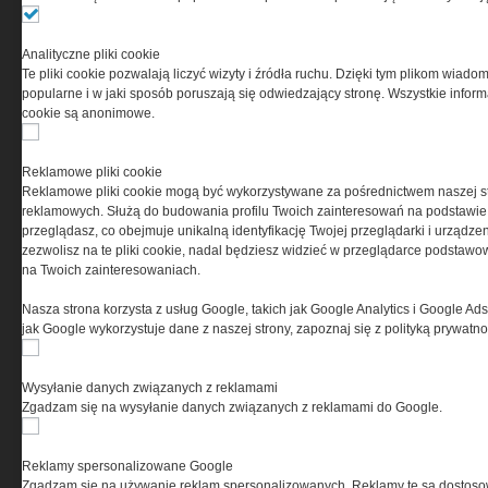
Ta witryna wykorzystuje pliki cookies do przechowywania
informacji na Twoim komputerze. Pliki cookies stosujemy
Analityczne pliki cookie
w celu świadczenia usług na najwyższym poziomie,
Te pliki cookie pozwalają liczyć wizyty i źródła ruchu. Dzięki tym plikom wiadom
w tym w sposób dostosowany do indywidualnych potrzeb.
popularne i w jaki sposób poruszają się odwiedzający stronę. Wszystkie inform
Korzystanie z witryny bez zmiany ustawień dotyczących
cookie są anonimowe.
cookies oznacza, że będą one zamieszczane w Twoim
urządzeniu końcowym. W każdym momencie możesz
dokonać zmiany ustawień przeglądarki dotyczących
Reklamowe pliki cookie
cookies. Nim Państwo zaczną korzystać z naszego
Reklamowe pliki cookie mogą być wykorzystywane za pośrednictwem naszej s
serwisu prosimy o zapoznanie się z naszą
polityką
reklamowych. Służą do budowania profilu Twoich zainteresowań na podstawie i
prywatności
oraz
informacją o cookies
.
przeglądasz, co obejmuje unikalną identyfikację Twojej przeglądarki i urządze
zezwolisz na te pliki cookie, nadal będziesz widzieć w przeglądarce podstawow
na Twoich zainteresowaniach.
Nasza strona korzysta z usług Google, takich jak Google Analytics i Google Ads
jak Google wykorzystuje dane z naszej strony, zapoznaj się z polityką prywatn
Wysyłanie danych związanych z reklamami
Copyright © 2004-2019 Grupa MEDIUM Spółka z ograniczoną odpowiedzialnością
Zgadzam się na wysyłanie danych związanych z reklamami do Google.
Spółka komandytowa, nr KRS: 0000537655. Wszelkie prawa, w tym Autora, Wydawcy i
Producenta bazy danych zastrzeżone. Jakiekolwiek dalsze rozpowszechnianie
artykułów zabronione. Korzystanie z serwisu i zamieszczonych w nim utworów i danych
wyłącznie na zasadach określonych w Zasadach korzystania z serwisu.
Special-Ops
Reklamy spersonalizowane Google
Zgadzam się na używanie reklam spersonalizowanych. Reklamy te są dostos