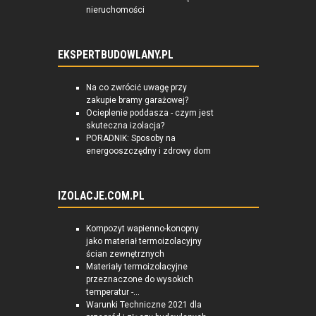
nieruchomości
EKSPERTBUDOWLANY.PL
Na co zwrócić uwagę przy
zakupie bramy garażowej?
Ocieplenie poddasza - czym jest
skuteczna izolacja?
PORADNIK: Sposoby na
energooszczędny i zdrowy dom
IZOLACJE.COM.PL
Kompozyt wapienno-konopny
jako materiał termoizolacyjny
ścian zewnętrznych
Materiały termoizolacyjne
przeznaczone do wysokich
temperatur -...
Warunki Techniczne 2021 dla