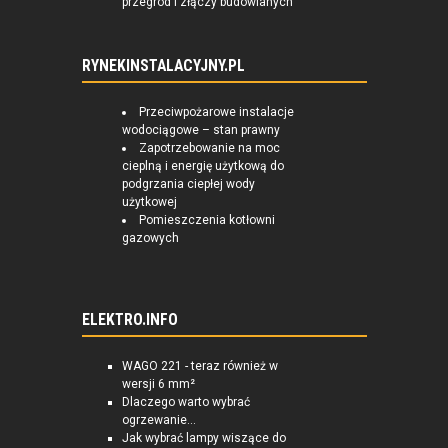
przegród i złączy budowlanych
RYNEKINSTALACYJNY.PL
Przeciwpożarowe instalacje
wodociągowe – stan prawny
Zapotrzebowanie na moc
cieplną i energię użytkową do
podgrzania ciepłej wody
użytkowej
Pomieszczenia kotłowni
gazowych
ELEKTRO.INFO
WAGO 221 - teraz również w
wersji 6 mm²
Dlaczego warto wybrać
ogrzewanie...
Jak wybrać lampy wiszące do