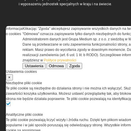
i wyposażeniu jednostek specjalnych w kraju i na świecie.
Informacja
Klikacjąc "Zgoda" akceptujesz zapisywanie wszystkich danych na tw
REGULAMIN
o cookies
"Odmowa" oznacza zapisywanie tylko danych niezbędnych do funkcj
Administratorem danych jest Grupa Medium sp. z o.o. z siedzibą w 
Dane są przetwarzane w celu zapewnienia funkcjonalności strony, a
Regulamin określa zasady korzystania z portalu
reklam. Masz prawo do wycofania zgody w dowolnym momencie. Da
www.special-ops.pl
realizxacji zamówienia (art. 6 ust. 1 lit. b RODO). Szczegółowe inf
znajdziesz w
Polityce prywatności
Ustawienia
Odmowa
Zgoda
Korzystanie z portalu jest równoznaczne
Ustawienia cookies
z zaakceptowaniem warunków ustanowionych
×
przez Grupa MEDIUM Spółka z ograniczoną
Niezbędne pliki cookie
odpowiedzialnością Spółka komandytowa, nr KRS:
Te pliki cookie są niezbędne do działania strony i nie można ich wyłączyć. Słu
0000537655, NIP 1132860378, REGON 146393437
zawartości koszyka użytkownika. Możesz ustawić przeglądarkę tak, aby blokował
(zwana dalej Grupa MEDIUM) w postaci Regulaminu.
strona nie będzie działała poprawnie. Te pliki cookie pozwalają na identyfika
Przeczytaj regulamin
Analityczne pliki cookie
Te pliki cookie pozwalają liczyć wizyty i źródła ruchu. Dzięki tym plikom wiadom
popularne i w jaki sposób poruszają się odwiedzający stronę. Wszystkie inform
cookie są anonimowe.