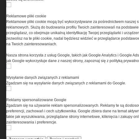
PRYWATNOŚĆ
Reklamowe pliki cookie
Reklamowe pliki cookie mogą być wykorzystywane za pośrednictwem naszej s
Ta witryna wykorzystuje pliki cookies do przechowywania
reklamowych. Służą do budowania profilu Twoich zainteresowań na podstawie i
informacji na Twoim komputerze. Pliki cookies stosujemy
przeglądasz, co obejmuje unikalną identyfikację Twojej przeglądarki i urządze
w celu świadczenia usług na najwyższym poziomie,
zezwolisz na te pliki cookie, nadal będziesz widzieć w przeglądarce podstawow
w tym w sposób dostosowany do indywidualnych potrzeb.
na Twoich zainteresowaniach.
Korzystanie z witryny bez zmiany ustawień dotyczących
cookies oznacza, że będą one zamieszczane w Twoim
Nasza strona korzysta z usług Google, takich jak Google Analytics i Google Ads
urządzeniu końcowym. W każdym momencie możesz
jak Google wykorzystuje dane z naszej strony, zapoznaj się z polityką prywatn
dokonać zmiany ustawień przeglądarki dotyczących
cookies. Nim Państwo zaczną korzystać z naszego
serwisu prosimy o zapoznanie się z naszą
polityką
Wysyłanie danych związanych z reklamami
prywatności
oraz
informacją o cookies
.
Zgadzam się na wysyłanie danych związanych z reklamami do Google.
Reklamy spersonalizowane Google
Zgadzam się na używanie reklam spersonalizowanych. Reklamy te są dostos
preferencji, zachowań i cech użytkownika. Google zbiera dane na temat aktywn
takie jak wyszukiwania, przeglądane strony internetowe, kliknięcia i zakupy onl
zainteresowania i preferencje.
Copyright © 2004-2019 Grupa MEDIUM Spółka z ograniczoną odpowiedzialnością
Spółka komandytowa, nr KRS: 0000537655. Wszelkie prawa, w tym Autora,
Wydawcy i Producenta bazy danych zastrzeżone. Jakiekolwiek dalsze
rozpowszechnianie artykułów zabronione. Korzystanie z serwisu i