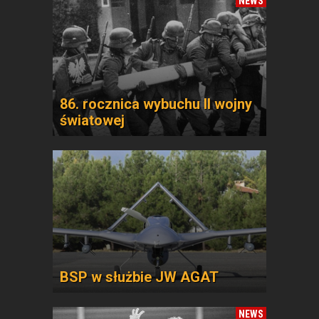
NEWS
86. rocznica wybuchu II wojny
światowej
BSP w służbie JW AGAT
NEWS