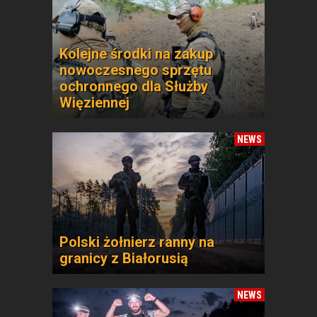
Kolejne środki na zakup
nowoczesnego sprzętu
ochronnego dla Służby
Więziennej
NEWS
Polski żołnierz ranny na
granicy z Białorusią
NEWS