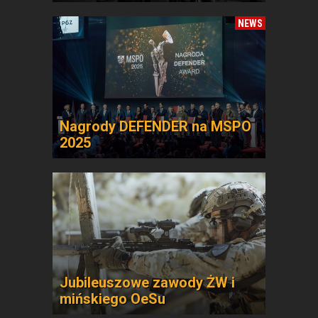
NEWS
Nagrody DEFENDER na MSPO
2025
Jubileuszowe zawody ŻW i
mińskiego OeSu