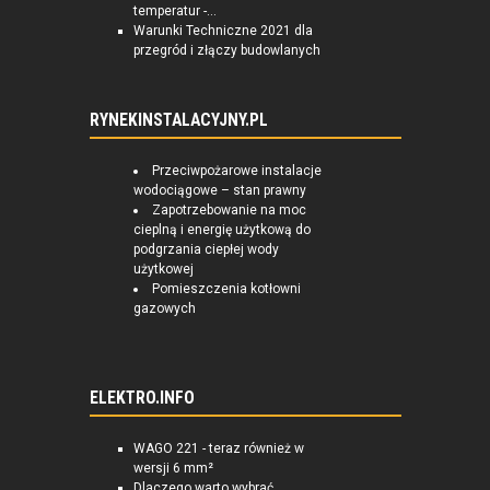
temperatur -...
Warunki Techniczne 2021 dla
przegród i złączy budowlanych
RYNEKINSTALACYJNY.PL
Przeciwpożarowe instalacje
wodociągowe – stan prawny
Zapotrzebowanie na moc
cieplną i energię użytkową do
podgrzania ciepłej wody
użytkowej
Pomieszczenia kotłowni
gazowych
ELEKTRO.INFO
WAGO 221 - teraz również w
wersji 6 mm²
Dlaczego warto wybrać