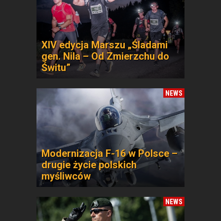
XIV edycja Marszu „Śladami
gen. Nila – Od Zmierzchu do
Świtu”
NEWS
Modernizacja F-16 w Polsce –
drugie życie polskich
myśliwców
NEWS