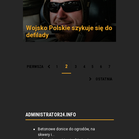
Wojsko Polskie szykuje się do
defilady
PIERWSZA
1
3
4
5
6
7
OSTATNIA
ADMINISTRATOR24.INFO
Betonowe donice do ogrodów, na
skwery i...