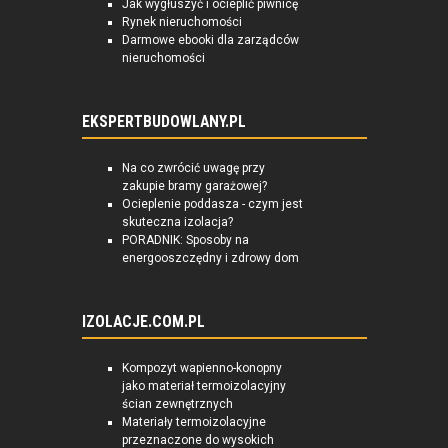
Jak wygłuszyć i ocieplić piwnicę
Rynek nieruchomości
Darmowe ebooki dla zarządców
nieruchomości
EKSPERTBUDOWLANY.PL
Na co zwrócić uwagę przy
zakupie bramy garażowej?
Ocieplenie poddasza - czym jest
skuteczna izolacja?
PORADNIK: Sposoby na
energooszczędny i zdrowy dom
IZOLACJE.COM.PL
Kompozyt wapienno-konopny
jako materiał termoizolacyjny
ścian zewnętrznych
Materiały termoizolacyjne
przeznaczone do wysokich