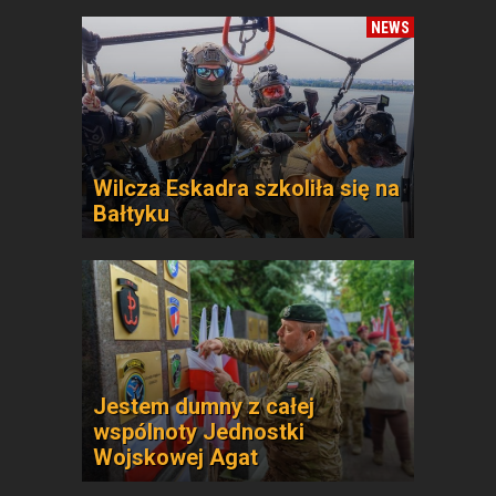
NEWS
Wilcza Eskadra szkoliła się na
Bałtyku
Jestem dumny z całej
wspólnoty Jednostki
Wojskowej Agat