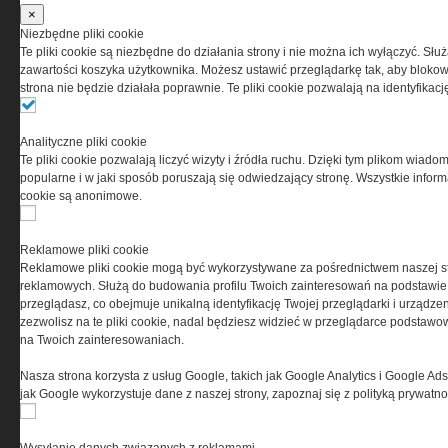
×
przez Grupa MEDIUM Spółka z ograniczoną
Niezbędne pliki cookie
odpowiedzialnością Spółka komandytowa, nr KRS:
Te pliki cookie są niezbędne do działania strony i nie można ich wyłączyć. Słu
0000537655, NIP 1132860378, REGON 146393437
zawartości koszyka użytkownika. Możesz ustawić przeglądarkę tak, aby blokował
(zwana dalej Grupa MEDIUM) w postaci Regulaminu.
strona nie będzie działała poprawnie. Te pliki cookie pozwalają na identyfika
Przeczytaj regulamin
Analityczne pliki cookie
Te pliki cookie pozwalają liczyć wizyty i źródła ruchu. Dzięki tym plikom wiadom
popularne i w jaki sposób poruszają się odwiedzający stronę. Wszystkie inform
cookie są anonimowe.
PRYWATNOŚĆ
Reklamowe pliki cookie
Reklamowe pliki cookie mogą być wykorzystywane za pośrednictwem naszej s
Ta witryna wykorzystuje pliki cookies do przechowywania
reklamowych. Służą do budowania profilu Twoich zainteresowań na podstawie i
informacji na Twoim komputerze. Pliki cookies stosujemy
przeglądasz, co obejmuje unikalną identyfikację Twojej przeglądarki i urządze
w celu świadczenia usług na najwyższym poziomie,
zezwolisz na te pliki cookie, nadal będziesz widzieć w przeglądarce podstawow
w tym w sposób dostosowany do indywidualnych potrzeb.
na Twoich zainteresowaniach.
Korzystanie z witryny bez zmiany ustawień dotyczących
cookies oznacza, że będą one zamieszczane w Twoim
Nasza strona korzysta z usług Google, takich jak Google Analytics i Google Ads
urządzeniu końcowym. W każdym momencie możesz
jak Google wykorzystuje dane z naszej strony, zapoznaj się z polityką prywatn
dokonać zmiany ustawień przeglądarki dotyczących
cookies. Nim Państwo zaczną korzystać z naszego
serwisu prosimy o zapoznanie się z naszą
polityką