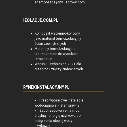
energooszczędny i zdrowy dom
IZOLACJE.COM.PL
Kompozyt wapienno-konopny
jako materiał termoizolacyjny
ścian zewnętrznych
Materiały termoizolacyjne
przeznaczone do wysokich
temperatur -...
Warunki Techniczne 2021 dla
przegród i złączy budowlanych
RYNEKINSTALACYJNY.PL
Przeciwpożarowe instalacje
wodociągowe – stan prawny
Zapotrzebowanie na moc
cieplną i energię użytkową do
podgrzania ciepłej wody
użytkowej