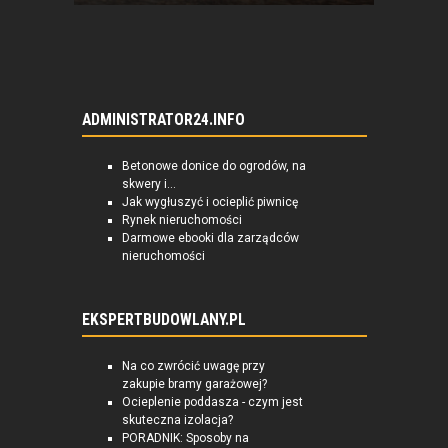
ADMINISTRATOR24.INFO
Betonowe donice do ogrodów, na
skwery i...
Jak wygłuszyć i ocieplić piwnicę
Rynek nieruchomości
Darmowe ebooki dla zarządców
nieruchomości
EKSPERTBUDOWLANY.PL
Na co zwrócić uwagę przy
zakupie bramy garażowej?
Ocieplenie poddasza - czym jest
skuteczna izolacja?
PORADNIK: Sposoby na