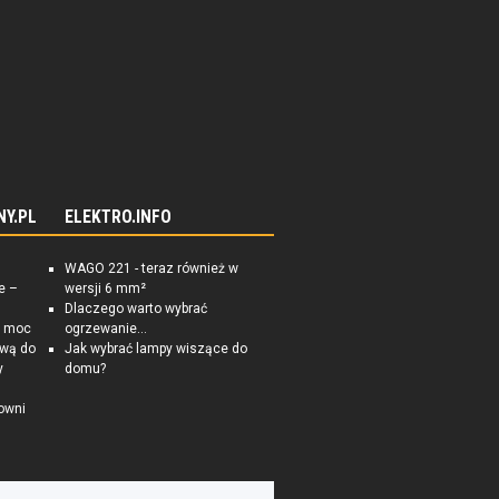
NY.PL
ELEKTRO.INFO
WAGO 221 - teraz również w
e –
wersji 6 mm²
Dlaczego warto wybrać
a moc
ogrzewanie...
ową do
Jak wybrać lampy wiszące do
y
domu?
owni