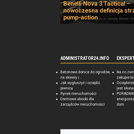
Benelli Nova 3 Tactical –
nowoczesna definicja str
pump-action
ADMINISTRATOR24.INFO
EKSPER
Betonowe donice do ogrodów,
Na co zwr
na skwery i...
zakupie b
Jak wygłuszyć i ocieplić
Ociepleni
piwnicę
jest skute
Rynek nieruchomości
PORADNIK:
Darmowe ebooki dla
energoosz
zarządców nieruchomości
dom