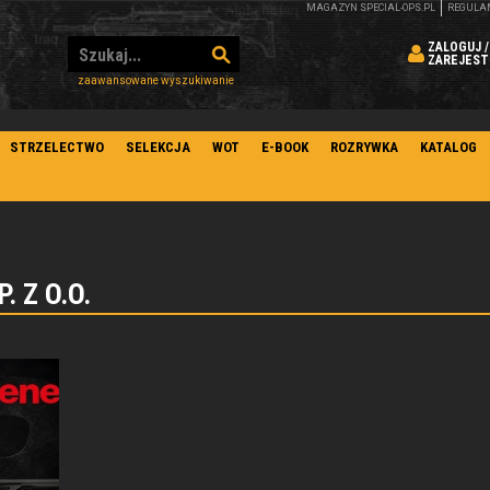
MAGAZYN SPECIAL-OPS.PL
REGULA
ZALOGUJ /
ZAREJEST
zaawansowane wyszukiwanie
STRZELECTWO
SELEKCJA
WOT
E-BOOK
ROZRYWKA
KATALOG
. Z O.O.