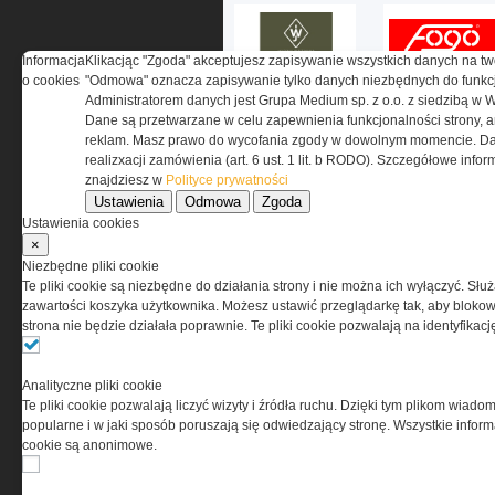
Informacja
Klikacjąc "Zgoda" akceptujesz zapisywanie wszystkich danych na tw
o cookies
"Odmowa" oznacza zapisywanie tylko danych niezbędnych do funkcj
Administratorem danych jest Grupa Medium sp. z o.o. z siedzibą w 
Dane są przetwarzane w celu zapewnienia funkcjonalności strony, a
reklam. Masz prawo do wycofania zgody w dowolnym momencie. Da
realizxacji zamówienia (art. 6 ust. 1 lit. b RODO). Szczegółowe inf
znajdziesz w
Polityce prywatności
O NAS
Ustawienia
Odmowa
Zgoda
Ustawienia cookies
×
Codzienne źródło informacji o taktyce, s
Niezbędne pliki cookie
misjach bojowych, uzbrojeniu, umundur
Te pliki cookie są niezbędne do działania strony i nie można ich wyłączyć. Słu
i wyposażeniu jednostek specjalnych w k
zawartości koszyka użytkownika. Możesz ustawić przeglądarkę tak, aby blokował
i na świecie.
strona nie będzie działała poprawnie. Te pliki cookie pozwalają na identyfika
Analityczne pliki cookie
Te pliki cookie pozwalają liczyć wizyty i źródła ruchu. Dzięki tym plikom wiadom
popularne i w jaki sposób poruszają się odwiedzający stronę. Wszystkie inform
cookie są anonimowe.