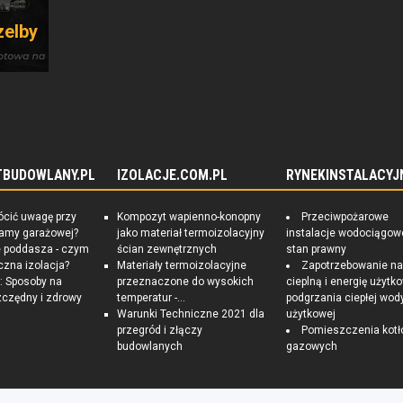
zelby
TBUDOWLANY.PL
IZOLACJE.COM.PL
RYNEKINSTALACYJ
ócić uwagę przy
Kompozyt wapienno-konopny
Przeciwpożarowe
ramy garażowej?
jako materiał termoizolacyjny
instalacje wodociągow
e poddasza - czym
ścian zewnętrznych
stan prawny
czna izolacja?
Materiały termoizolacyjne
Zapotrzebowanie n
 Sposoby na
przeznaczone do wysokich
cieplną i energię użytk
czędny i zdrowy
temperatur -...
podgrzania ciepłej wod
Warunki Techniczne 2021 dla
użytkowej
przegród i złączy
Pomieszczenia kotł
budowlanych
gazowych