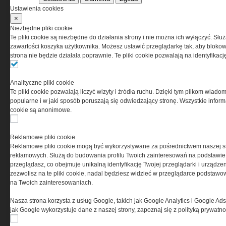
Korzystanie z portalu jest równoznaczne
Ustawienia cookies
z zaakceptowaniem warunków ustanowionych
×
przez Grupa MEDIUM Spółka z ograniczoną
Niezbędne pliki cookie
odpowiedzialnością Spółka komandytowa, nr KRS:
Te pliki cookie są niezbędne do działania strony i nie można ich wyłączyć. Słu
0000537655, NIP 1132860378, REGON 146393437
zawartości koszyka użytkownika. Możesz ustawić przeglądarkę tak, aby blokował
(zwana dalej Grupa MEDIUM) w postaci Regulaminu.
strona nie będzie działała poprawnie. Te pliki cookie pozwalają na identyfika
Przeczytaj regulamin
Analityczne pliki cookie
Te pliki cookie pozwalają liczyć wizyty i źródła ruchu. Dzięki tym plikom wiadom
popularne i w jaki sposób poruszają się odwiedzający stronę. Wszystkie inform
cookie są anonimowe.
PRYWATNOŚĆ
Reklamowe pliki cookie
Reklamowe pliki cookie mogą być wykorzystywane za pośrednictwem naszej s
Ta witryna wykorzystuje pliki cookies do przechowywania
reklamowych. Służą do budowania profilu Twoich zainteresowań na podstawie i
informacji na Twoim komputerze. Pliki cookies stosujemy
przeglądasz, co obejmuje unikalną identyfikację Twojej przeglądarki i urządze
w celu świadczenia usług na najwyższym poziomie,
zezwolisz na te pliki cookie, nadal będziesz widzieć w przeglądarce podstawow
w tym w sposób dostosowany do indywidualnych potrzeb.
na Twoich zainteresowaniach.
Korzystanie z witryny bez zmiany ustawień dotyczących
cookies oznacza, że będą one zamieszczane w Twoim
Nasza strona korzysta z usług Google, takich jak Google Analytics i Google Ads
urządzeniu końcowym. W każdym momencie możesz
jak Google wykorzystuje dane z naszej strony, zapoznaj się z polityką prywatn
dokonać zmiany ustawień przeglądarki dotyczących
cookies. Nim Państwo zaczną korzystać z naszego