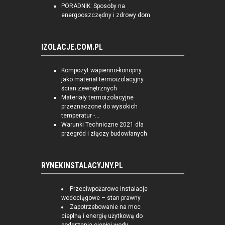
PORADNIK: Sposoby na
energooszczędny i zdrowy dom
IZOLACJE.COM.PL
Kompozyt wapienno-konopny
jako materiał termoizolacyjny
ścian zewnętrznych
Materiały termoizolacyjne
przeznaczone do wysokich
temperatur -...
Warunki Techniczne 2021 dla
przegród i złączy budowlanych
RYNEKINSTALACYJNY.PL
Przeciwpożarowe instalacje
wodociągowe – stan prawny
Zapotrzebowanie na moc
cieplną i energię użytkową do