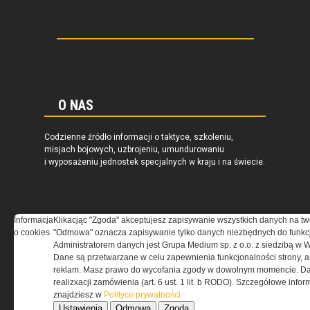
O NAS
Codzienne źródło informacji o taktyce, szkoleniu,
misjach bojowych, uzbrojeniu, umundurowaniu
i wyposażeniu jednostek specjalnych w kraju i na świecie.
Informacja
Klikacjąc "Zgoda" akceptujesz zapisywanie wszystkich danych na tw
REGULAMIN
o cookies
"Odmowa" oznacza zapisywanie tylko danych niezbędnych do funkcj
Administratorem danych jest Grupa Medium sp. z o.o. z siedzibą w 
Dane są przetwarzane w celu zapewnienia funkcjonalności strony, a
Regulamin określa zasady korzystania z portalu
reklam. Masz prawo do wycofania zgody w dowolnym momencie. Da
www.special-ops.pl
realizxacji zamówienia (art. 6 ust. 1 lit. b RODO). Szczegółowe inf
znajdziesz w
Polityce prywatności
Ustawienia
Odmowa
Zgoda