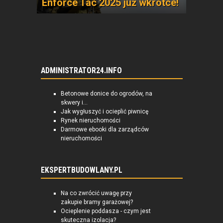
Enforce Tac 2025 już wkrótce!
ADMINISTRATOR24.INFO
Betonowe donice do ogrodów, na
skwery i...
Jak wygłuszyć i ocieplić piwnicę
Rynek nieruchomości
Darmowe ebooki dla zarządców
nieruchomości
EKSPERTBUDOWLANY.PL
Na co zwrócić uwagę przy
zakupie bramy garażowej?
Ocieplenie poddasza - czym jest
skuteczna izolacja?