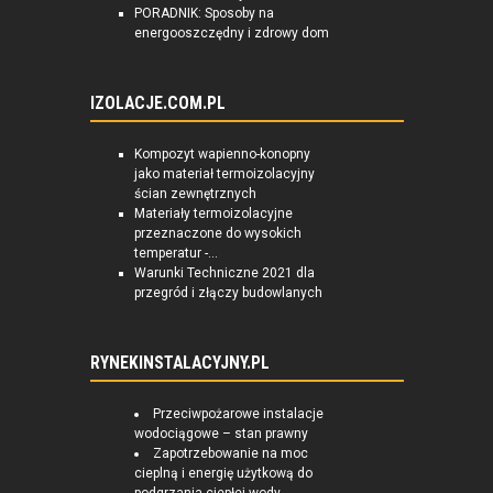
PORADNIK: Sposoby na
energooszczędny i zdrowy dom
IZOLACJE.COM.PL
Kompozyt wapienno-konopny
jako materiał termoizolacyjny
ścian zewnętrznych
Materiały termoizolacyjne
przeznaczone do wysokich
temperatur -...
Warunki Techniczne 2021 dla
przegród i złączy budowlanych
RYNEKINSTALACYJNY.PL
Przeciwpożarowe instalacje
wodociągowe – stan prawny
Zapotrzebowanie na moc
cieplną i energię użytkową do