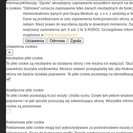
Korzystanie z portalu jest równoznaczne
Informacja
Klikacjąc "Zgoda" akceptujesz zapisywanie wszystkich danych na tw
z zaakceptowaniem warunków ustanowionych
o cookies
"Odmowa" oznacza zapisywanie tylko danych niezbędnych do funkcj
przez Grupa MEDIUM Spółka z ograniczoną
Administratorem danych jest Grupa Medium sp. z o.o. z siedzibą w 
odpowiedzialnością Spółka komandytowa, nr KRS:
Dane są przetwarzane w celu zapewnienia funkcjonalności strony, a
0000537655, NIP 1132860378, REGON 146393437
reklam. Masz prawo do wycofania zgody w dowolnym momencie. Da
(zwana dalej Grupa MEDIUM) w postaci Regulaminu.
realizxacji zamówienia (art. 6 ust. 1 lit. b RODO). Szczegółowe inf
znajdziesz w
Polityce prywatności
Ustawienia
Odmowa
Zgoda
Przeczytaj regulamin
Ustawienia cookies
×
Niezbędne pliki cookie
Te pliki cookie są niezbędne do działania strony i nie można ich wyłączyć. Słu
zawartości koszyka użytkownika. Możesz ustawić przeglądarkę tak, aby blokował
PRYWATNOŚĆ
strona nie będzie działała poprawnie. Te pliki cookie pozwalają na identyfika
Ta witryna wykorzystuje pliki cookies do przechowywania
Analityczne pliki cookie
informacji na Twoim komputerze. Pliki cookies stosujemy
Te pliki cookie pozwalają liczyć wizyty i źródła ruchu. Dzięki tym plikom wiadom
w celu świadczenia usług na najwyższym poziomie,
popularne i w jaki sposób poruszają się odwiedzający stronę. Wszystkie inform
w tym w sposób dostosowany do indywidualnych potrzeb.
cookie są anonimowe.
Korzystanie z witryny bez zmiany ustawień dotyczących
cookies oznacza, że będą one zamieszczane w Twoim
urządzeniu końcowym. W każdym momencie możesz
Reklamowe pliki cookie
dokonać zmiany ustawień przeglądarki dotyczących
Reklamowe pliki cookie mogą być wykorzystywane za pośrednictwem naszej s
cookies. Nim Państwo zaczną korzystać z naszego