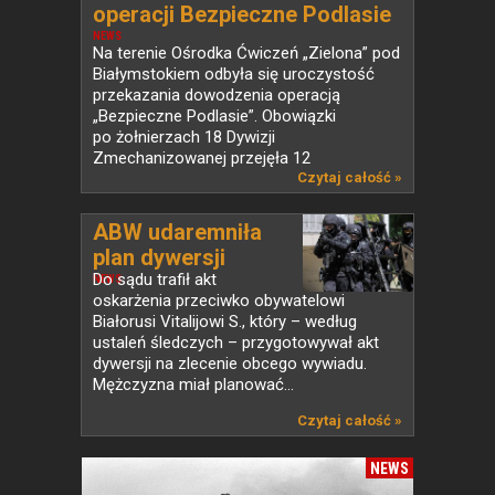
operacji Bezpieczne Podlasie
NEWS
Na terenie Ośrodka Ćwiczeń „Zielona” pod
Białymstokiem odbyła się uroczystość
przekazania dowodzenia operacją
„Bezpieczne Podlasie”. Obowiązki
po żołnierzach 18 Dywizji
Zmechanizowanej przejęła 12
Szczecińska...
Czytaj całość »
ABW udaremniła
plan dywersji
Do sądu trafił akt
NEWS
oskarżenia przeciwko obywatelowi
Białorusi Vitalijowi S., który – według
ustaleń śledczych – przygotowywał akt
dywersji na zlecenie obcego wywiadu.
Mężczyzna miał planować...
Czytaj całość »
NEWS