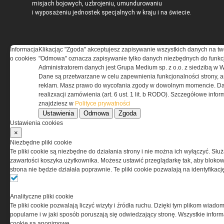
misjach bojowych, uzbrojeniu, umundurowaniu
i wyposażeniu jednostek specjalnych w kraju i na świecie.
Informacja
Klikacjąc "Zgoda" akceptujesz zapisywanie wszystkich danych na tw
o cookies
"Odmowa" oznacza zapisywanie tylko danych niezbędnych do funkcj
REGULAMIN
Administratorem danych jest Grupa Medium sp. z o.o. z siedzibą w 
Dane są przetwarzane w celu zapewnienia funkcjonalności strony, a
Regulamin określa zasady korzystania z portalu
reklam. Masz prawo do wycofania zgody w dowolnym momencie. Da
www.special-ops.pl
realizxacji zamówienia (art. 6 ust. 1 lit. b RODO). Szczegółowe inf
znajdziesz w
Polityce prywatności
Ustawienia
Odmowa
Zgoda
Korzystanie z portalu jest równoznaczne
Ustawienia cookies
z zaakceptowaniem warunków ustanowionych
×
przez Grupa MEDIUM Spółka z ograniczoną
Niezbędne pliki cookie
odpowiedzialnością Spółka komandytowa, nr KRS:
Te pliki cookie są niezbędne do działania strony i nie można ich wyłączyć. Słu
0000537655, NIP 1132860378, REGON 146393437
zawartości koszyka użytkownika. Możesz ustawić przeglądarkę tak, aby blokował
(zwana dalej Grupa MEDIUM) w postaci Regulaminu.
strona nie będzie działała poprawnie. Te pliki cookie pozwalają na identyfika
Przeczytaj regulamin
Analityczne pliki cookie
Te pliki cookie pozwalają liczyć wizyty i źródła ruchu. Dzięki tym plikom wiadom
popularne i w jaki sposób poruszają się odwiedzający stronę. Wszystkie inform
cookie są anonimowe.