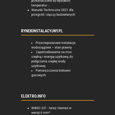
przeznaczone do wysokich
temperatur -...
Warunki Techniczne 2021 dla
przegród i złączy budowlanych
RYNEKINSTALACYJNY.PL
Przeciwpożarowe instalacje
wodociągowe – stan prawny
Zapotrzebowanie na moc
cieplną i energię użytkową do
podgrzania ciepłej wody
użytkowej
Pomieszczenia kotłowni
gazowych
ELEKTRO.INFO
WAGO 221 - teraz również w
wersji 6 mm²