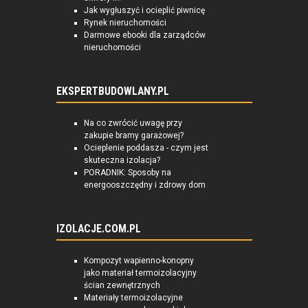
Jak wygłuszyć i ocieplić piwnicę
Rynek nieruchomości
Darmowe ebooki dla zarządców
nieruchomości
EKSPERTBUDOWLANY.PL
Na co zwrócić uwagę przy
zakupie bramy garażowej?
Ocieplenie poddasza - czym jest
skuteczna izolacja?
PORADNIK: Sposoby na
energooszczędny i zdrowy dom
IZOLACJE.COM.PL
Kompozyt wapienno-konopny
jako materiał termoizolacyjny
ścian zewnętrznych
Materiały termoizolacyjne