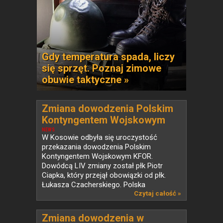
Gdy temperatura spada, liczy
się sprzęt. Poznaj zimowe
obuwie taktyczne »
Zmiana dowodzenia Polskim
Kontyngentem Wojskowym
KFOR w Kosowie
NEWS
W Kosowie odbyła się uroczystość
przekazania dowodzenia Polskim
Kontyngentem Wojskowym KFOR.
Dowódcą LIV zmiany został płk Piotr
Ciapka, który przejął obowiązki od płk.
Łukasza Czacherskiego. Polska
od ponad...
Czytaj całość »
Zmiana dowodzenia w