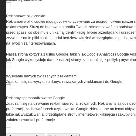
PRYWATNOŚĆ
Reklamowe pliki cookie
Reklamowe pliki cookie mogą być wykorzystywane za pośrednictwem naszej s
Ta witryna wykorzystuje pliki cookies do przechowywania
reklamowych. Służą do budowania profilu Twoich zainteresowań na podstawie i
informacji na Twoim komputerze. Pliki cookies stosujemy
przeglądasz, co obejmuje unikalną identyfikację Twojej przeglądarki i urządze
w celu świadczenia usług na najwyższym poziomie,
zezwolisz na te pliki cookie, nadal będziesz widzieć w przeglądarce podstawow
w tym w sposób dostosowany do indywidualnych potrzeb.
na Twoich zainteresowaniach.
Korzystanie z witryny bez zmiany ustawień dotyczących
cookies oznacza, że będą one zamieszczane w Twoim
Nasza strona korzysta z usług Google, takich jak Google Analytics i Google Ads
urządzeniu końcowym. W każdym momencie możesz
jak Google wykorzystuje dane z naszej strony, zapoznaj się z polityką prywatn
dokonać zmiany ustawień przeglądarki dotyczących
cookies. Nim Państwo zaczną korzystać z naszego
serwisu prosimy o zapoznanie się z naszą
polityką
Wysyłanie danych związanych z reklamami
prywatności
oraz
informacją o cookies
.
Zgadzam się na wysyłanie danych związanych z reklamami do Google.
Reklamy spersonalizowane Google
Zgadzam się na używanie reklam spersonalizowanych. Reklamy te są dostos
preferencji, zachowań i cech użytkownika. Google zbiera dane na temat aktywn
takie jak wyszukiwania, przeglądane strony internetowe, kliknięcia i zakupy onl
zainteresowania i preferencje.
Copyright © 2004-2019 Grupa MEDIUM Spółka z ograniczoną odpowiedzialnością
Spółka komandytowa, nr KRS: 0000537655. Wszelkie prawa, w tym Autora, Wydawcy i
Producenta bazy danych zastrzeżone. Jakiekolwiek dalsze rozpowszechnianie