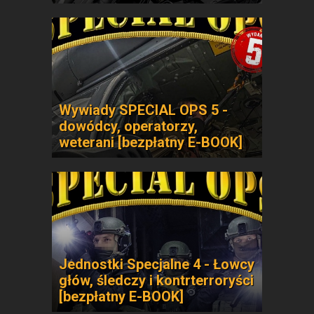
Wywiady SPECIAL OPS 5 -
dowódcy, operatorzy,
weterani [bezpłatny E-BOOK]
Jednostki Specjalne 4 - Łowcy
głów, śledczy i kontrterroryści
[bezpłatny E-BOOK]