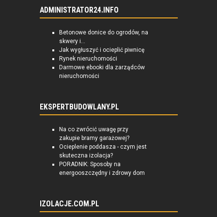
ADMINISTRATOR24.INFO
Betonowe donice do ogrodów, na
skwery i...
Jak wygłuszyć i ocieplić piwnicę
Rynek nieruchomości
Darmowe ebooki dla zarządców
nieruchomości
EKSPERTBUDOWLANY.PL
Na co zwrócić uwagę przy
zakupie bramy garażowej?
Ocieplenie poddasza - czym jest
skuteczna izolacja?
PORADNIK: Sposoby na
energooszczędny i zdrowy dom
IZOLACJE.COM.PL