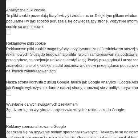
Przeczytaj regulamin
Analityczne pliki cookie
Te pliki cookie pozwalają liczyć wizyty i źródła ruchu. Dzięki tym plikom wiadom
popularne i w jaki sposób poruszają się odwiedzający stronę. Wszystkie inform
cookie są anonimowe.
PRYWATNOŚĆ
Reklamowe pliki cookie
Reklamowe pliki cookie mogą być wykorzystywane za pośrednictwem naszej s
Ta witryna wykorzystuje pliki cookies do przechowywania
reklamowych. Służą do budowania profilu Twoich zainteresowań na podstawie i
informacji na Twoim komputerze. Pliki cookies stosujemy
przeglądasz, co obejmuje unikalną identyfikację Twojej przeglądarki i urządze
w celu świadczenia usług na najwyższym poziomie,
zezwolisz na te pliki cookie, nadal będziesz widzieć w przeglądarce podstawow
w tym w sposób dostosowany do indywidualnych potrzeb.
na Twoich zainteresowaniach.
Korzystanie z witryny bez zmiany ustawień dotyczących
cookies oznacza, że będą one zamieszczane w Twoim
Nasza strona korzysta z usług Google, takich jak Google Analytics i Google Ads
urządzeniu końcowym. W każdym momencie możesz
jak Google wykorzystuje dane z naszej strony, zapoznaj się z polityką prywatn
dokonać zmiany ustawień przeglądarki dotyczących
cookies. Nim Państwo zaczną korzystać z naszego
serwisu prosimy o zapoznanie się z naszą
polityką
Wysyłanie danych związanych z reklamami
prywatności
oraz
informacją o cookies
.
Zgadzam się na wysyłanie danych związanych z reklamami do Google.
Reklamy spersonalizowane Google
Zgadzam się na używanie reklam spersonalizowanych. Reklamy te są dostos
preferencji, zachowań i cech użytkownika. Google zbiera dane na temat aktywn