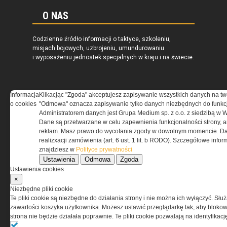
O NAS
Codzienne źródło informacji o taktyce, szkoleniu,
misjach bojowych, uzbrojeniu, umundurowaniu
i wyposażeniu jednostek specjalnych w kraju i na świecie.
Informacja
Klikacjąc "Zgoda" akceptujesz zapisywanie wszystkich danych na tw
o cookies
"Odmowa" oznacza zapisywanie tylko danych niezbędnych do funkcj
REGULAMIN
Administratorem danych jest Grupa Medium sp. z o.o. z siedzibą w 
Dane są przetwarzane w celu zapewnienia funkcjonalności strony, a
Regulamin określa zasady korzystania z portalu
reklam. Masz prawo do wycofania zgody w dowolnym momencie. Da
www.special-ops.pl
realizxacji zamówienia (art. 6 ust. 1 lit. b RODO). Szczegółowe inf
znajdziesz w
Polityce prywatności
Ustawienia
Odmowa
Zgoda
Korzystanie z portalu jest równoznaczne
Ustawienia cookies
z zaakceptowaniem warunków ustanowionych
×
przez Grupa MEDIUM Spółka z ograniczoną
Niezbędne pliki cookie
odpowiedzialnością Spółka komandytowa, nr KRS:
Te pliki cookie są niezbędne do działania strony i nie można ich wyłączyć. Słu
0000537655, NIP 1132860378, REGON 146393437
zawartości koszyka użytkownika. Możesz ustawić przeglądarkę tak, aby blokował
(zwana dalej Grupa MEDIUM) w postaci Regulaminu.
strona nie będzie działała poprawnie. Te pliki cookie pozwalają na identyfika