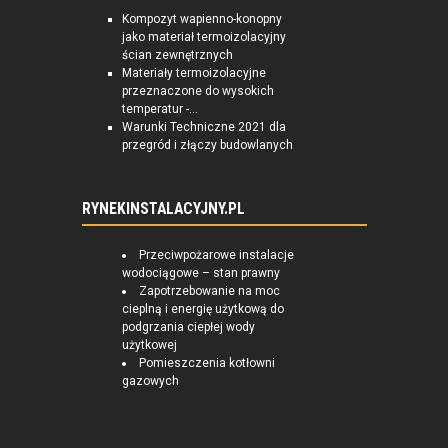
Kompozyt wapienno-konopny
jako materiał termoizolacyjny
ścian zewnętrznych
Materiały termoizolacyjne
przeznaczone do wysokich
temperatur -...
Warunki Techniczne 2021 dla
przegród i złączy budowlanych
RYNEKINSTALACYJNY.PL
Przeciwpożarowe instalacje
wodociągowe – stan prawny
Zapotrzebowanie na moc
cieplną i energię użytkową do
podgrzania ciepłej wody
użytkowej
Pomieszczenia kotłowni
gazowych