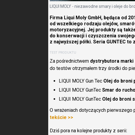
LIQUI MOLY - niezawodne smary i oleje do 
Firma Liqui Moly GmbH, będąca od 201
od wszelkiego rodzaju olejów, smaró
motoryzacyjnej. Jej produkty są takż
do konserwacji i czyszczenia swojeg
z najwyższej półki. Seria GUNTEC to z
TEST PRODUKTU
Za pośrednictwem
dystrybutora marki 
do testów otrzymałem trzy środki do piel
LIQUI MOLY Gun Tec
Olej do broni 
LIQUI MOLY GunTec
Smar do rucho
LIQUI MOLY GunTec
Olej do broni 
O wrażeniach dotyczących pierwszego pr
tekście >>
Dziś pora na kolejne produkty z serii: