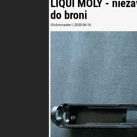
LIQUI MOLY - nieza
do broni
Globemaster
|
2020-06-16