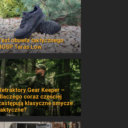
Test obuwia taktycznego
BOSP Taras Low
Retraktory Gear Keeper –
dlaczego coraz częściej
zastępują klasyczne smycze
taktyczne?