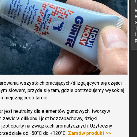
W
W
p
rowania wszystkich pracujących/ślizgających się części,
dnym słowem, przyda się tam, gdzie potrzebujemy wysokiej
mniejszającego tarcie.
ar jest neutralny dla elementów gumowych, tworzyw
e zawiera silikonu i jest bezzapachowy, dzięki
e jest oparty na związkach aromatycznych. Użyteczny
przedziale od -50°C do +120°C.
Zamów produkt >>