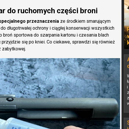
r do ruchomych części broni
specjalnego przeznaczenia
ze środkiem smarującym
 do długotrwałej ochrony i ciągłej konserwacji wszystkich
to broń sportowa do szarpania kartonu i czesania blach
przyjdzie się po kniei. Co ciekawe, sprawdzi się również
z zabytkowej.
W
ł
i
z
n