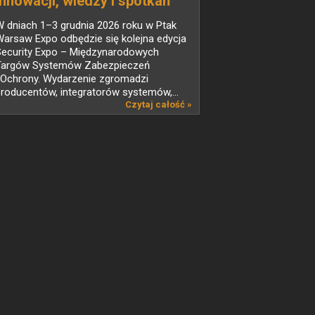
innowacji, wiedzy i spotkań
liderów branży
 dniach 1–3 grudnia 2026 roku w Ptak
bezpieczeństwa
arsaw Expo odbędzie się kolejna edycja
Security Expo – Międzynarodowych
Targów Systemów Zabezpieczeń
i Ochrony. Wydarzenie zgromadzi
roducentów, integratorów systemów,...
Czytaj całość »