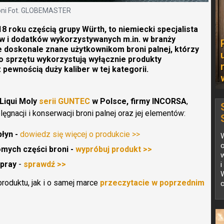
broni Fot. GLOBEMASTER
8 roku częścią grupy Würth, to niemiecki specjalista
w i dodatków wykorzystywanych m.in. w branży
e doskonale znane użytkownikom broni palnej, którzy
o sprzętu wykorzystują wyłącznie produkty
 pewnością duży kaliber w tej kategorii.
Liqui Moly
serii GUNTEC
w Polsce, firmy INCORSA
,
ęgnacji i konserwacji broni palnej oraz jej elementów:
płyn -
dowiedz się więcej o produkcie >>
o
mych części broni -
wypróbuj produkt >>
w
spray
-
sprawdź >>
i
oduktu, jak i o samej marce
przeczytacie w poprzednim
c