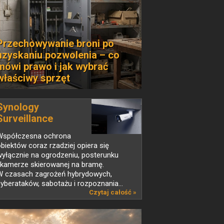
Przechowywanie broni po
uzyskaniu pozwolenia – co
mówi prawo i jak wybrać
właściwy sprzęt
Synology
Surveillance
Station...
Współczesna ochrona
biektów coraz rzadziej opiera się
yłącznie na ogrodzeniu, posterunku
 kamerze skierowanej na bramę.
W czasach zagrożeń hybrydowych,
yberataków, sabotażu i rozpoznania...
Czytaj całość »