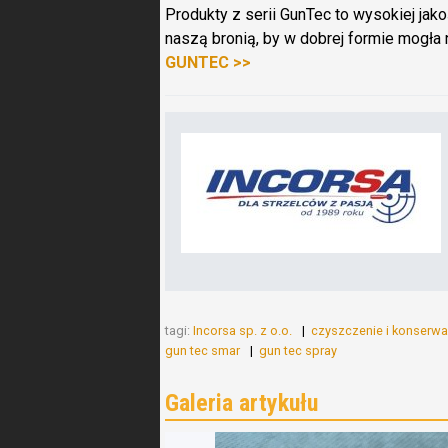
Produkty z serii GunTec to wysokiej jako
naszą bronią, by w dobrej formie mogła 
GUNTEC >>
tagi:
Incorsa sp. z o.o.
czyszczenie i konserwa
gun tec smar
gun tec spray