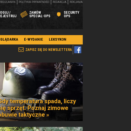
REGULAMIN
POLITYKA PRYWATNOŚCI
REDAKCJA
REKLAMA
OGUJ /
ZAMÓW
SECURITY
REJESTRUJ
SPECIAL-OPS
OPS
EGLĄDARKA
E-WYDANIE
LEKSYKON
ZAPISZ SIĘ DO NEWSLETTERA
Gdy temperatura spada, liczy
się sprzęt. Poznaj zimowe
obuwie taktyczne »