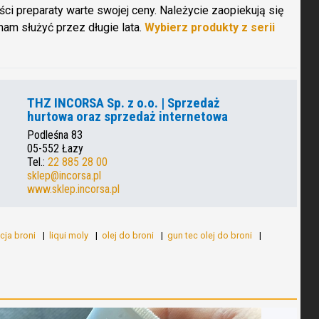
ści preparaty warte swojej ceny. Należycie zaopiekują się
nam służyć przez długie lata.
Wybierz produkty z serii
THZ INCORSA Sp. z o.o. | Sprzedaż
hurtowa oraz sprzedaż internetowa
Podleśna 83
05-552 Łazy
Tel.:
22 885 28 00
sklep@incorsa.pl
www.sklep.incorsa.pl
cja broni
liqui moly
olej do broni
gun tec olej do broni