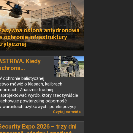
Pasywna osłona antydronowa
w ochronie infrastruktury
krytycznej
ASTRIVA. Kiedy
ochrona...
 ochronie balistycznej
atwo mówić o klasach, kalibrach
 normach. Znacznie trudniej
aprojektować wyrób, który rzeczywiście
zachowuje powtarzalną odporność
w warunkach użytkowych: po ekspozycji
a...
Czytaj całość »
Security Expo 2026 – trzy dni