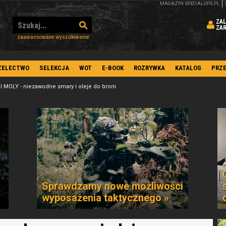
MAGAZYN SPECIAL-OPS.PL
ZAL
ZA
zaawansowane wyszukiwanie
ZELECTWO
SELEKCJA
WOT
E-BOOK
ROZRYWKA
KATALOG
PRZ
I MOLY - niezawodne smary i oleje do broni
Sprawdzamy nowe możliwości
wyposażenia taktycznego »