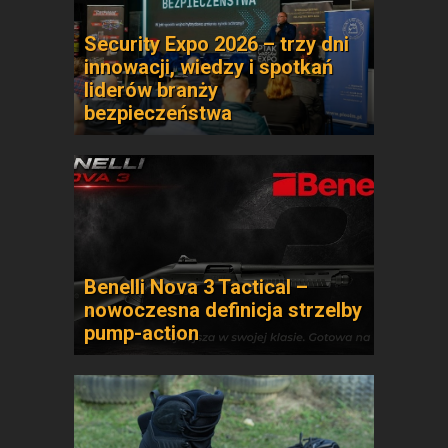
Security Expo 2026 – trzy dni
innowacji, wiedzy i spotkań
liderów branży
bezpieczeństwa
Benelli Nova 3 Tactical –
nowoczesna definicja strzelby
pump-action