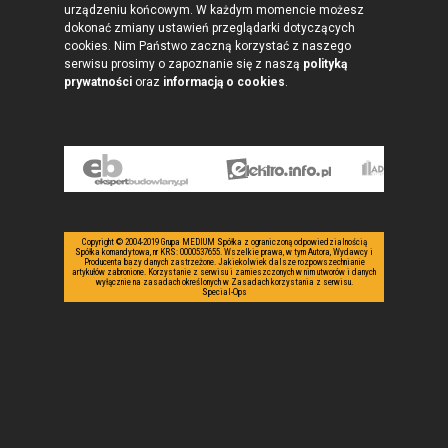
urządzeniu końcowym. W każdym momencie możesz
dokonać zmiany ustawień przeglądarki dotyczących
cookies. Nim Państwo zaczną korzystać z naszego
serwisu prosimy o zapoznanie się z naszą
polityką
prywatności
oraz
informacją o cookies
.
Copyright © 2004-2019 Grupa MEDIUM Spółka z ograniczoną odpowiedzialnością
Spółka komandytowa, nr KRS: 0000537655. Wszelkie prawa, w tym Autora, Wydawcy i
Producenta bazy danych zastrzeżone. Jakiekolwiek dalsze rozpowszechnianie
artykułów zabronione. Korzystanie z serwisu i zamieszczonych w nim utworów i danych
wyłącznie na zasadach określonych w Zasadach korzystania z serwisu.
Special-Ops