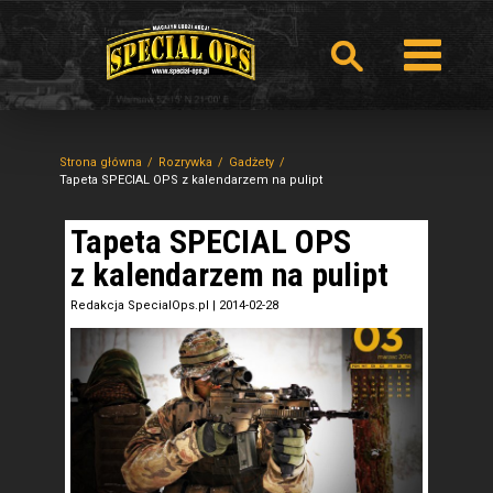
Strona główna
Rozrywka
Gadżety
Tapeta SPECIAL OPS z kalendarzem na pulipt
Tapeta SPECIAL OPS
z kalendarzem na pulipt
Redakcja SpecialOps.pl
|
2014-02-28