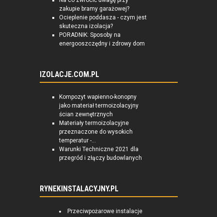
Na co zwrócić uwagę przy
zakupie bramy garażowej?
Ocieplenie poddasza - czym jest
skuteczna izolacja?
PORADNIK: Sposoby na
energooszczędny i zdrowy dom
IZOLACJE.COM.PL
Kompozyt wapienno-konopny
jako materiał termoizolacyjny
ścian zewnętrznych
Materiały termoizolacyjne
przeznaczone do wysokich
temperatur -...
Warunki Techniczne 2021 dla
przegród i złączy budowlanych
RYNEKINSTALACYJNY.PL
Przeciwpożarowe instalacje