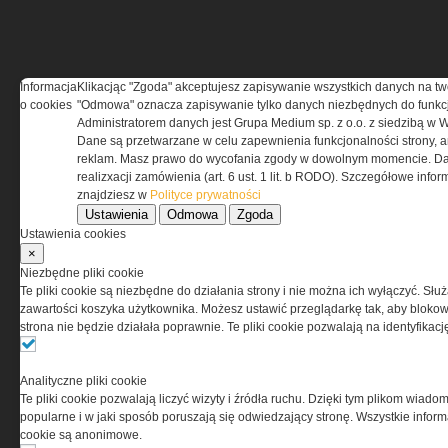
Informacja
Klikacjąc "Zgoda" akceptujesz zapisywanie wszystkich danych na tw
o cookies
"Odmowa" oznacza zapisywanie tylko danych niezbędnych do funkcj
Administratorem danych jest Grupa Medium sp. z o.o. z siedzibą w 
Dane są przetwarzane w celu zapewnienia funkcjonalności strony, a
reklam. Masz prawo do wycofania zgody w dowolnym momencie. Da
realizxacji zamówienia (art. 6 ust. 1 lit. b RODO). Szczegółowe inf
znajdziesz w
Polityce prywatności
Ustawienia
Odmowa
Zgoda
Ustawienia cookies
×
Niezbędne pliki cookie
Te pliki cookie są niezbędne do działania strony i nie można ich wyłączyć. Słu
zawartości koszyka użytkownika. Możesz ustawić przeglądarkę tak, aby blokował
strona nie będzie działała poprawnie. Te pliki cookie pozwalają na identyfika
Analityczne pliki cookie
Te pliki cookie pozwalają liczyć wizyty i źródła ruchu. Dzięki tym plikom wiadom
popularne i w jaki sposób poruszają się odwiedzający stronę. Wszystkie inform
cookie są anonimowe.