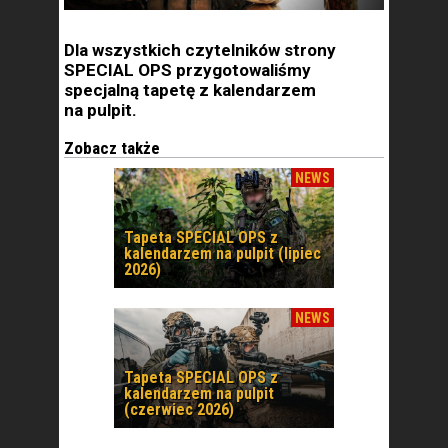
Dla wszystkich czytelników strony
SPECIAL OPS przygotowaliśmy
specjalną tapetę z kalendarzem
na pulpit.
Zobacz także
NEWS
Tapeta SPECIAL OPS z
kalendarzem na pulpit (lipiec
2026)
NEWS
Tapeta SPECIAL OPS z
kalendarzem na pulpit
(czerwiec 2026)