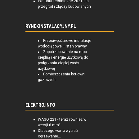
Warunki Techniczne 2021 dla
przegród i złączy budowlanych
RYNEKINSTALACYJNY.PL
Przeciwpożarowe instalacje
wodociągowe – stan prawny
Zapotrzebowanie na moc
cieplną i energię użytkową do
podgrzania ciepłej wody
użytkowej
Pomieszczenia kotłowni
gazowych
ELEKTRO.INFO
WAGO 221 - teraz również w
wersji 6 mm²
Dlaczego warto wybrać
ogrzewanie...