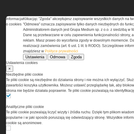
Informacja
Klikacjąc "Zgoda" akceptujesz zapisywanie wszystkich danych na tw
o cookies
"Odmowa" oznacza zapisywanie tylko danych niezbędnych do funkcj
REGULAMIN
Administratorem danych jest Grupa Medium sp. z o.o. z siedzibą w 
Dane są przetwarzane w celu zapewnienia funkcjonalności strony, a
Regulamin określa zasady korzystania z portalu
reklam. Masz prawo do wycofania zgody w dowolnym momencie. Da
www.special-ops.pl
realizxacji zamówienia (art. 6 ust. 1 lit. b RODO). Szczegółowe inf
znajdziesz w
Polityce prywatności
Ustawienia
Odmowa
Zgoda
Korzystanie z portalu jest równoznaczne
Ustawienia cookies
z zaakceptowaniem warunków ustanowionych
×
przez Grupa MEDIUM Spółka z ograniczoną
Niezbędne pliki cookie
odpowiedzialnością Spółka komandytowa, nr KRS:
Te pliki cookie są niezbędne do działania strony i nie można ich wyłączyć. Słu
0000537655, NIP 1132860378, REGON 146393437
zawartości koszyka użytkownika. Możesz ustawić przeglądarkę tak, aby blokował
(zwana dalej Grupa MEDIUM) w postaci Regulaminu.
strona nie będzie działała poprawnie. Te pliki cookie pozwalają na identyfika
Przeczytaj regulamin
Analityczne pliki cookie
Te pliki cookie pozwalają liczyć wizyty i źródła ruchu. Dzięki tym plikom wiadom
popularne i w jaki sposób poruszają się odwiedzający stronę. Wszystkie inform
cookie są anonimowe.
PRYWATNOŚĆ