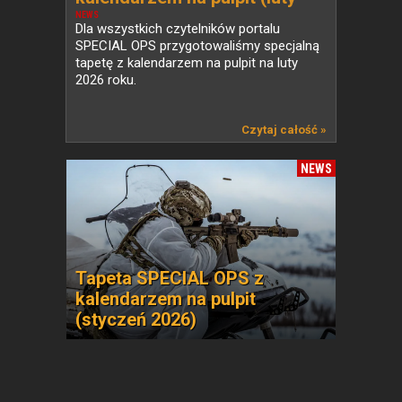
2026)
NEWS
Dla wszystkich czytelników portalu
SPECIAL OPS przygotowaliśmy specjalną
tapetę z kalendarzem na pulpit na luty
2026 roku.
Czytaj całość »
NEWS
Tapeta SPECIAL OPS z
kalendarzem na pulpit
(styczeń 2026)