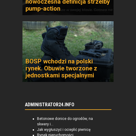
nowoczesna definicja strzelby
pump-action
BOSP wchodzi na polski
rynek. Obuwie tworzone z
jednostkami specjalnymi
ADMINISTRATOR24.INFO
Betonowe donice do ogrodów, na
skwery i...
Jak wygłuszyć i ocieplić piwnicę
Rynek nieruchomości