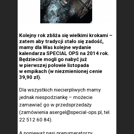
Kolejny rok zbliża się wielkimi krokami –
zatem aby tradycji stało się zadość,
mamy dla Was kolejne wydanie
kalendarza SPECIAL OPS na 2014 rok.
Będziecie mogli go nabyć już
w pierwszej połowie listopada
w empikach (w niezmienionej cenie
39,90 zł).
Dla wszystkich niecierpliwych mamy
jednak niespodziankę – możecie
zamawiać go w przedsprzedaży
(zamówienia asergel@special-ops.pl, tel.
22 512 60 84).
A ponieważ nasi prenumeratorzy