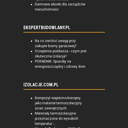
Darmowe ebooki dla zarządców
nieruchomości
EKSPERTBUDOWLANY.PL
Na co zwrócić uwagę przy
zakupie bramy garażowej?
Ocieplenie poddasza - czym jest
skuteczna izolacja?
PORADNIK: Sposoby na
energooszczędny i zdrowy dom
IZOLACJE.COM.PL
Kompozyt wapienno-konopny
jako materiał termoizolacyjny
ścian zewnętrznych
Materiały termoizolacyjne
przeznaczone do wysokich
temperatur -...