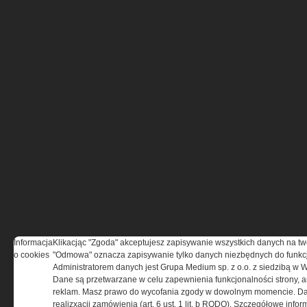
Informacja
Klikacjąc "Zgoda" akceptujesz zapisywanie wszystkich danych na tw
o cookies
"Odmowa" oznacza zapisywanie tylko danych niezbędnych do funkcj
Administratorem danych jest Grupa Medium sp. z o.o. z siedzibą w 
Dane są przetwarzane w celu zapewnienia funkcjonalności strony, a
reklam. Masz prawo do wycofania zgody w dowolnym momencie. Da
realizxacji zamówienia (art. 6 ust. 1 lit. b RODO). Szczegółowe inf