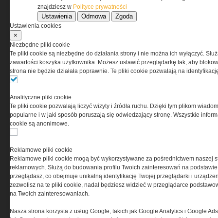
znajdziesz w
Polityce prywatności
Ustawienia
Odmowa
Zgoda
Ustawienia cookies
×
Niezbędne pliki cookie
Te pliki cookie są niezbędne do działania strony i nie można ich wyłączyć. Słu
zawartości koszyka użytkownika. Możesz ustawić przeglądarkę tak, aby blokował
strona nie będzie działała poprawnie. Te pliki cookie pozwalają na identyfika
Analityczne pliki cookie
Te pliki cookie pozwalają liczyć wizyty i źródła ruchu. Dzięki tym plikom wiadom
popularne i w jaki sposób poruszają się odwiedzający stronę. Wszystkie inform
cookie są anonimowe.
Reklamowe pliki cookie
Reklamowe pliki cookie mogą być wykorzystywane za pośrednictwem naszej s
reklamowych. Służą do budowania profilu Twoich zainteresowań na podstawie i
przeglądasz, co obejmuje unikalną identyfikację Twojej przeglądarki i urządze
zezwolisz na te pliki cookie, nadal będziesz widzieć w przeglądarce podstawow
na Twoich zainteresowaniach.
Nasza strona korzysta z usług Google, takich jak Google Analytics i Google Ads