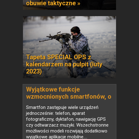
obuwie taktyczne »
Tapeta SPECIAL OPS z
kalendarzem na pulpit (luty
2023)
Wyjątkowe funkcje
wzmocnionych smartfonów, o
których nie miałeś pojęcia
Smartfon zastępuje wiele urządzeń
jednocześnie: telefon, aparat
fotograficzny, dyktafon, nawigację GPS
czy odtwarzacz muzyki. Wszechstronne
możliwości modeli rozwijają dodatkowo
wyjątkowe aplikacje mobilne....