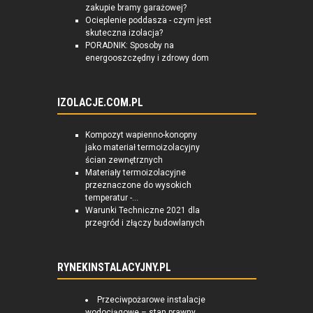
zakupie bramy garażowej?
Ocieplenie poddasza - czym jest
skuteczna izolacja?
PORADNIK: Sposoby na
energooszczędny i zdrowy dom
IZOLACJE.COM.PL
Kompozyt wapienno-konopny
jako materiał termoizolacyjny
ścian zewnętrznych
Materiały termoizolacyjne
przeznaczone do wysokich
temperatur -...
Warunki Techniczne 2021 dla
przegród i złączy budowlanych
RYNEKINSTALACYJNY.PL
Przeciwpożarowe instalacje
wodociągowe – stan prawny