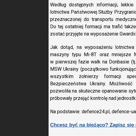
Według dostępnych informacji, lekki
lotnictwa Państwowej Służby Przygranic
przeznaczonej do transportu medyczn
Do tej ostatniej formacji ma trafić ta
zostać przyjęte na wyposażenie Gwardii
Jak dotąd, na wyposażeniu lotnictwa
maszyny typu Mi-8T oraz mniejsze M
w pierwszej fazie walk na Donbasie (tj
MSW Ukrainy (początkowo funkcjonują
wszystkim żołnierzy formacji sp
Bezpieczeństwa Ukrainy. Możliwość s
pozwoliła na skuteczne opanowanie sytua
próbowały przejąć kontrolę nad jednostk
Na podstawie: defence24.pl, defence-ua
Chcesz być na bieżąco? Zapisz się