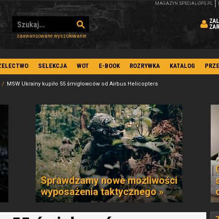
MAGAZYN SPECIAL-OPS.PL
ZAL
ZA
zaawansowane wyszukiwanie
ZELECTWO
SELEKCJA
WOT
E-BOOK
ROZRYWKA
KATALOG
PRZ
MSW Ukrainy kupiło 55 śmigłowców od Airbus Helicopters
Sprawdzamy nowe możliwości
wyposażenia taktycznego »