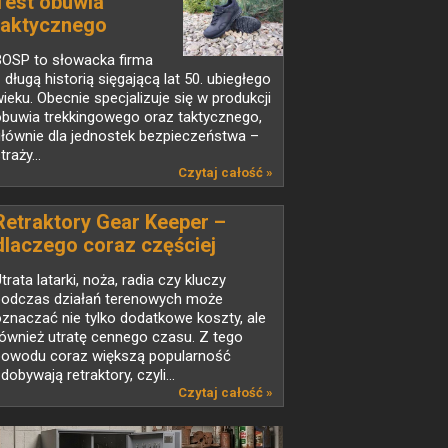
Test obuwia
taktycznego
BOSP...
BOSP to słowacka firma
 długą historią sięgającą lat 50. ubiegłego
ieku. Obecnie specjalizuje się w produkcji
obuwia trekkingowego oraz taktycznego,
łównie dla jednostek bezpieczeństwa –
traży...
Czytaj całość »
Retraktory Gear Keeper –
dlaczego coraz częściej
zastępują klasyczne smycze
trata latarki, noża, radia czy kluczy
taktyczne?
podczas działań terenowych może
znaczać nie tylko dodatkowe koszty, ale
ównież utratę cennego czasu. Z tego
powodu coraz większą popularność
dobywają retraktory, czyli...
Czytaj całość »