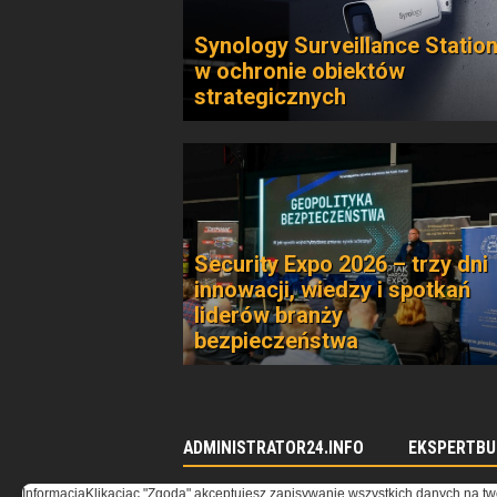
Synology Surveillance Statio
w ochronie obiektów
strategicznych
Security Expo 2026 – trzy dni
innowacji, wiedzy i spotkań
liderów branży
bezpieczeństwa
ADMINISTRATOR24.INFO
EKSPERTBU
Informacja
Klikacjąc "Zgoda" akceptujesz zapisywanie wszystkich danych na tw