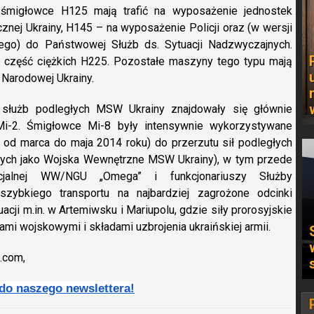
e śmigłowce H125 mają trafić na wyposażenie jednostek
znej Ukrainy, H145 – na wyposażenie Policji oraz (w wersji
ego) do Państwowej Służb ds. Sytuacji Nadzwyczajnych.
kże część ciężkich H225. Pozostałe maszyny tego typu mają
 Narodowej Ukrainy.
 służb podległych MSW Ukrainy znajdowały się głównie
i-2. Śmigłowce Mi-8 były intensywnie wykorzystywane
. od marca do maja 2014 roku) do przerzutu sił podległych
cych jako Wojska Wewnętrzne MSW Ukrainy), w tym przede
ecjalnej WW/NGU „Omega” i funkcjonariuszy Służby
zybkiego transportu na najbardziej zagrożone odcinki
cji m.in. w Artemiwsku i Mariupolu, gdzie siły prorosyjskie
ami wojskowymi i składami uzbrojenia ukraińskiej armii.
.com,
 do naszego newslettera!