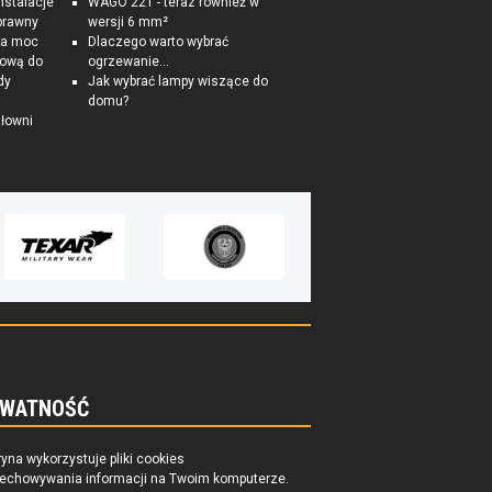
nstalacje
WAGO 221 - teraz również w
prawny
wersji 6 mm²
na moc
Dlaczego warto wybrać
tkową do
ogrzewanie...
dy
Jak wybrać lampy wiszące do
domu?
łowni
WATNOŚĆ
ryna wykorzystuje pliki cookies
zechowywania informacji na Twoim komputerze.