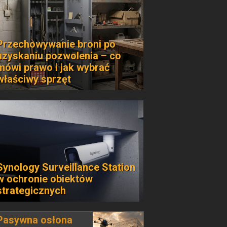
Przechowywanie broni po
uzyskaniu pozwolenia – co
mówi prawo i jak wybrać
właściwy sprzęt
Synology Surveillance Station
w ochronie obiektów
strategicznych
Pasywna osłona