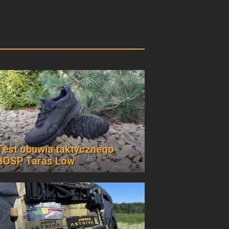
Test obuwia taktycznego
BOSP Taras Low