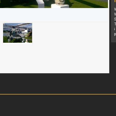
W
W
p