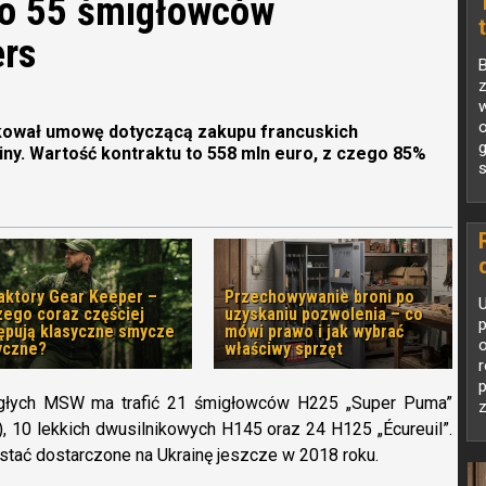
ło 55 śmigłowców
ers
z
w
ikował umowę dotyczącą zakupu francuskich
g
y. Wartość kontraktu to 558 mln euro, z czego 85%
s
aktory Gear Keeper –
Przechowywanie broni po
U
zego coraz częściej
uzyskaniu pozwolenia – co
ępują klasyczne smycze
mówi prawo i jak wybrać
o
yczne?
właściwy sprzęt
r
głych MSW ma trafić 21 śmigłowców H225 „Super Puma”
z
), 10 lekkich dwusilnikowych H145 oraz 24 H125 „Écureuil”.
tać dostarczone na Ukrainę jeszcze w 2018 roku.