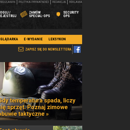
REGULAMIN
POLITYKA PRYWATNOŚCI
REDAKCJA
REKLAMA
OGUJ /
ZAMÓW
SECURITY
REJESTRUJ
SPECIAL-OPS
OPS
EGLĄDARKA
E-WYDANIE
LEKSYKON
ZAPISZ SIĘ DO NEWSLETTERA
Gdy temperatura spada, liczy
się sprzęt. Poznaj zimowe
obuwie taktyczne »