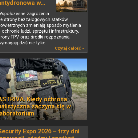
antydronowa w...
Współczesne zagrożenia
ze strony bezzałogowych statków
powietrznych zmieniają sposób myślenia
 ochronie ludzi, sprzętu i infrastruktury.
Drony FPV oraz środki rozpoznania
ymagają dziś nie tylko...
Czytaj całość »
ASTRIVA. Kiedy ochrona
balistyczna zaczyna się w
laboratorium
Security Expo 2026 – trzy dni