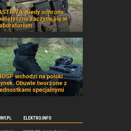
ASTRIVA. Kiedy ochrona
balistyczna zaczyna się w
laboratorium
BOSP wchodzi na polski
rynek. Obuwie tworzone z
jednostkami specjalnymi
NY.PL
ELEKTRO.INFO