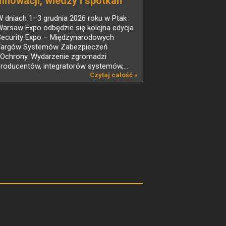
innowacji, wiedzy i spotkań
liderów branży
 dniach 1–3 grudnia 2026 roku w Ptak
bezpieczeństwa
arsaw Expo odbędzie się kolejna edycja
Security Expo – Międzynarodowych
Targów Systemów Zabezpieczeń
i Ochrony. Wydarzenie zgromadzi
roducentów, integratorów systemów,...
Czytaj całość »