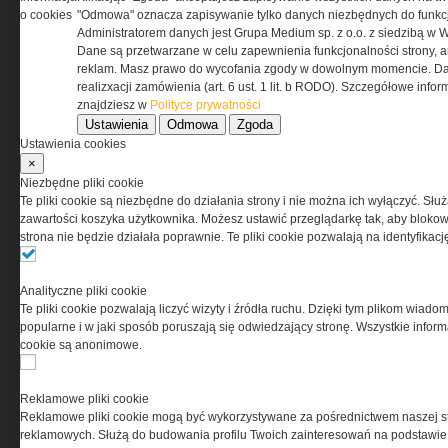
Betonowe donice do ogrodów,
Na co zwrócić
o cookies
"Odmowa" oznacza zapisywanie tylko danych niezbędnych do funkcj
na skwery i...
zakupie bramy
Administratorem danych jest Grupa Medium sp. z o.o. z siedzibą w 
Jak wygłuszyć i ocieplić piwnicę
Ocieplenie po
Dane są przetwarzane w celu zapewnienia funkcjonalności strony, a
Rynek nieruchomości
skuteczna izo
reklam. Masz prawo do wycofania zgody w dowolnym momencie. Da
Darmowe ebooki dla zarządców
PORADNIK: Sp
realizxacji zamówienia (art. 6 ust. 1 lit. b RODO). Szczegółowe inf
nieruchomości
energooszczę
znajdziesz w
Polityce prywatności
Ustawienia
Odmowa
Zgoda
Ustawienia cookies
×
Niezbędne pliki cookie
Te pliki cookie są niezbędne do działania strony i nie można ich wyłączyć. Słu
zawartości koszyka użytkownika. Możesz ustawić przeglądarkę tak, aby blokował
strona nie będzie działała poprawnie. Te pliki cookie pozwalają na identyfika
Analityczne pliki cookie
Te pliki cookie pozwalają liczyć wizyty i źródła ruchu. Dzięki tym plikom wiadom
popularne i w jaki sposób poruszają się odwiedzający stronę. Wszystkie inform
cookie są anonimowe.
O NAS
Reklamowe pliki cookie
Reklamowe pliki cookie mogą być wykorzystywane za pośrednictwem naszej s
Codzienne źródło informacji o taktyce, szkoleni
reklamowych. Służą do budowania profilu Twoich zainteresowań na podstawie i
misjach bojowych, uzbrojeniu, umundurowaniu