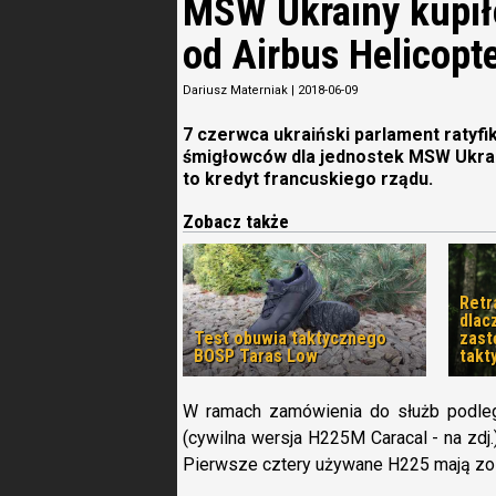
MSW Ukrainy kupi
od Airbus Helicopt
Dariusz Materniak
|
2018-06-09
7 czerwca ukraiński parlament ratyf
śmigłowców dla jednostek MSW Ukrain
to kredyt francuskiego rządu.
Zobacz także
Retr
dlac
Test obuwia taktycznego
zast
BOSP Taras Low
takt
W ramach zamówienia do służb podle
(cywilna wersja H225M Caracal - na zdj.
Pierwsze cztery używane H225 mają zos