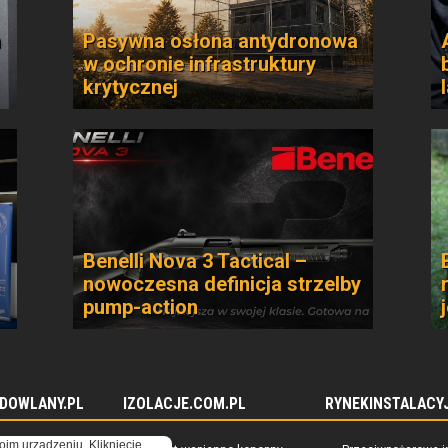
n
Pasywna osłona antydronowa
w ochronie infrastruktury
krytycznej
Benelli Nova 3 Tactical –
nowoczesna definicja strzelby
pump-action
DOWLANY.PL
IZOLACJE.COM.PL
RYNEKINSTALACYJ
oim urządzeniu. Kliknięcie