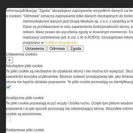
Informacja
Klikacjąc "Zgoda" akceptujesz zapisywanie wszystkich danych na tw
o cookies
"Odmowa" oznacza zapisywanie tylko danych niezbędnych do funkcj
REGULAMIN
Administratorem danych jest Grupa Medium sp. z o.o. z siedzibą w 
Dane są przetwarzane w celu zapewnienia funkcjonalności strony, a
Regulamin określa zasady korzystania z portalu
reklam. Masz prawo do wycofania zgody w dowolnym momencie. Da
www.special-ops.pl
realizxacji zamówienia (art. 6 ust. 1 lit. b RODO). Szczegółowe inf
znajdziesz w
Polityce prywatności
Ustawienia
Odmowa
Zgoda
Korzystanie z portalu jest równoznaczne
Ustawienia cookies
z zaakceptowaniem warunków ustanowionych
×
przez Grupa MEDIUM Spółka z ograniczoną
Niezbędne pliki cookie
odpowiedzialnością Spółka komandytowa, nr KRS:
Te pliki cookie są niezbędne do działania strony i nie można ich wyłączyć. Słu
0000537655, NIP 1132860378, REGON 146393437
zawartości koszyka użytkownika. Możesz ustawić przeglądarkę tak, aby blokował
(zwana dalej Grupa MEDIUM) w postaci Regulaminu.
strona nie będzie działała poprawnie. Te pliki cookie pozwalają na identyfika
Przeczytaj regulamin
Analityczne pliki cookie
Te pliki cookie pozwalają liczyć wizyty i źródła ruchu. Dzięki tym plikom wiadom
popularne i w jaki sposób poruszają się odwiedzający stronę. Wszystkie inform
cookie są anonimowe.
PRYWATNOŚĆ
Reklamowe pliki cookie