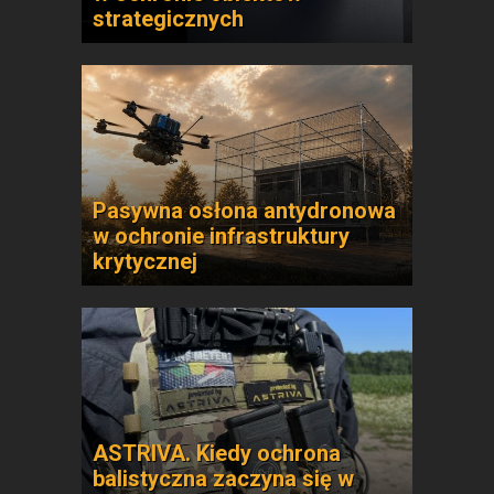
strategicznych
Pasywna osłona antydronowa
w ochronie infrastruktury
krytycznej
ASTRIVA. Kiedy ochrona
balistyczna zaczyna się w