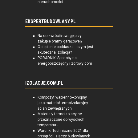
nieruchomości
EKSPERTBUDOWLANY.PL
Na co zwrócić uwagę przy
zakupie bramy garażowej?
Ocieplenie poddasza - czym jest
skuteczna izolacja?
PORADNIK: Sposoby na
energooszczędny i zdrowy dom
IZOLACJE.COM.PL
Kompozyt wapienno-konopny
jako materiał termoizolacyjny
ścian zewnętrznych
Materiały termoizolacyjne
przeznaczone do wysokich
temperatur -...
Warunki Techniczne 2021 dla
przegród i złączy budowlanych