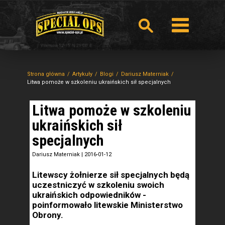
Strona główna
Artykuły
Blogi
Dariusz Materniak
Litwa pomoże w szkoleniu ukraińskich sił specjalnych
Litwa pomoże w szkoleniu
ukraińskich sił
specjalnych
Dariusz Materniak
|
2016-01-12
Litewscy żołnierze sił specjalnych będą
uczestniczyć w szkoleniu swoich
ukraińskich odpowiedników -
poinformowało litewskie Ministerstwo
Obrony.