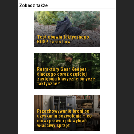
Zobacz także
Test obuwia taktycznego
BOSP Taras Low
Retraktory Gear Keeper –
dlaczego coraz częściej
zastępują klasyczne smycze
taktyczne?
Przechowywanie broni po
uzyskaniu pozwolenia – co
mówi prawo i jak wybrać
właściwy sprzęt