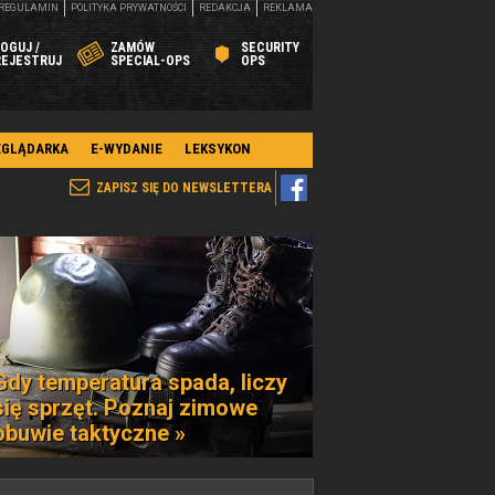
REGULAMIN
POLITYKA PRYWATNOŚCI
REDAKCJA
REKLAMA
OGUJ /
ZAMÓW
SECURITY
REJESTRUJ
SPECIAL-OPS
OPS
EGLĄDARKA
E-WYDANIE
LEKSYKON
ZAPISZ SIĘ DO NEWSLETTERA
Gdy temperatura spada, liczy
się sprzęt. Poznaj zimowe
obuwie taktyczne »