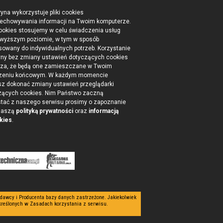
ryna wykorzystuje pliki cookies
zechowywania informacji na Twoim komputerze.
cookies stosujemy w celu świadczenia usług
jwyższym poziomie, w tym w sposób
sowany do indywidualnych potrzeb. Korzystanie
ryny bez zmiany ustawień dotyczących cookies
za, że będą one zamieszczane w Twoim
zeniu końcowym. W każdym momencie
z dokonać zmiany ustawień przeglądarki
zących cookies. Nim Państwo zaczną
stać z naszego serwisu prosimy o zapoznanie
 naszą
polityką prywatności
oraz
informacją
kies
.
dawcy i Producenta bazy danych zastrzeżone. Jakiekolwiek
kreślonych w Zasadach korzystania z serwisu.