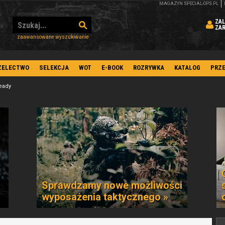
MAGAZYN SPECIAL-OPS.PL
ZAL
ZA
zaawansowane wyszukiwanie
ZELECTWO
SELEKCJA
WOT
E-BOOK
ROZRYWKA
KATALOG
PRZ
eady
Sprawdzamy nowe możliwości
wyposażenia taktycznego »