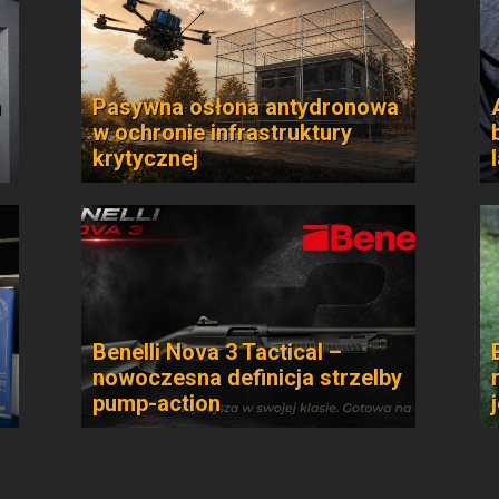
n
Pasywna osłona antydronowa
w ochronie infrastruktury
krytycznej
Benelli Nova 3 Tactical –
nowoczesna definicja strzelby
pump-action