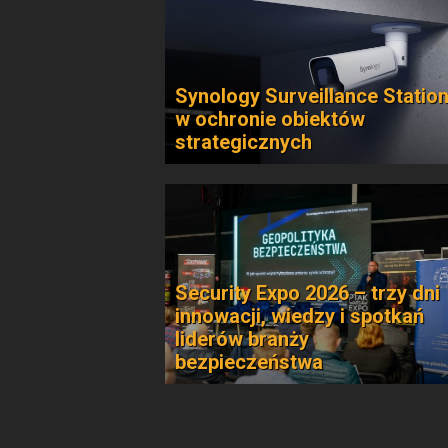
Synology Surveillance Statio
w ochronie obiektów
strategicznych
Security Expo 2026 – trzy dni
innowacji, wiedzy i spotkań
liderów branży
bezpieczeństwa