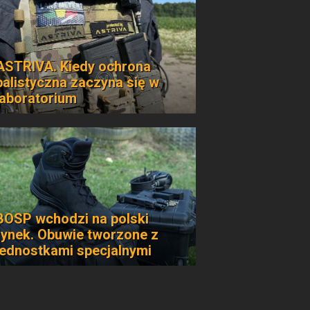
ASTRIVA. Kiedy ochrona
balistyczna zaczyna się w
laboratorium
BOSP wchodzi na polski
rynek. Obuwie tworzone z
jednostkami specjalnymi