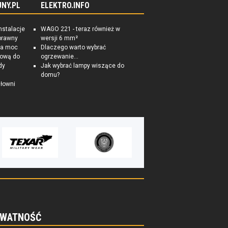
NY.PL
ELEKTRO.INFO
nstalacje
WAGO 221 - teraz również w
prawny
wersji 6 mm²
na moc
Dlaczego warto wybrać
tkową do
ogrzewanie...
dy
Jak wybrać lampy wiszące do
domu?
łowni
WATNOŚĆ