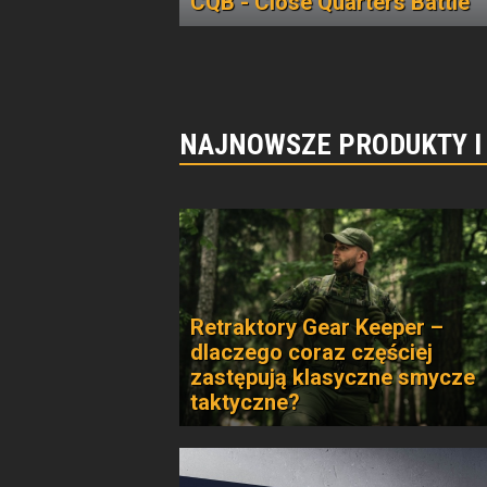
CQB - Close Quarters Battle
NAJNOWSZE PRODUKTY I
Retraktory Gear Keeper –
dlaczego coraz częściej
zastępują klasyczne smycze
taktyczne?