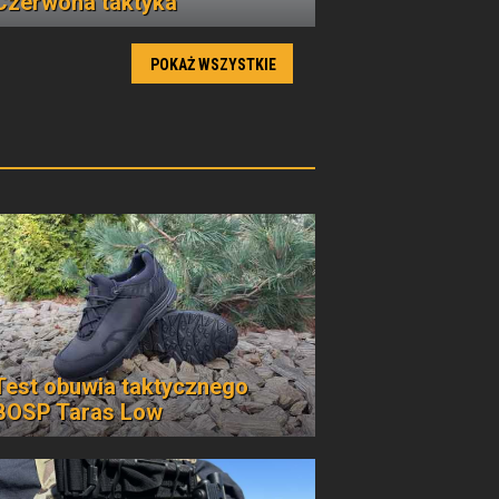
Czerwona taktyka
POKAŻ WSZYSTKIE
Test obuwia taktycznego
BOSP Taras Low