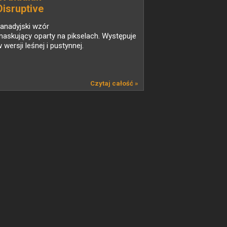
Disruptive
PATtern...
anadyjski wzór
askujący oparty na pikselach. Występuje
 wersji leśnej i pustynnej.
Czytaj całość »