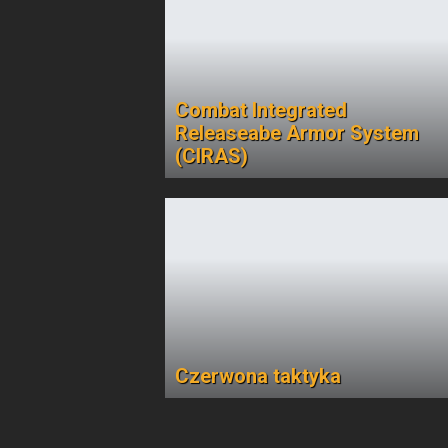
Combat Integrated
Releaseabe Armor System
(CIRAS)
Czerwona taktyka