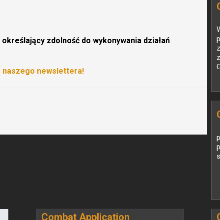
W
p
określający zdolność do wykonywania działań
G
o naszego newslettera!
p
Combat Application