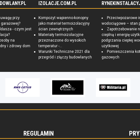
DOWLANY.PL
IZOLACJE.COM.PL
RYNEKINSTALACYJ
 uwagę przy
Kompozyt wapienno-konopny
Przeciwpożarowe i
 garażowej?
jako materiał termoizolacyjny
wodociągowe – stan 
ddasza - czym jest
ścian zewnętrznych
Zapotrzebowanie 
lacja?
Materiały termoizolacyjne
cieplną i energię uży
osoby na
przeznaczone do wysokich
podgrzania ciepłej wo
dny i zdrowy dom
temperatur -...
użytkowej
Warunki Techniczne 2021 dla
Pomieszczenia kot
przegród i złączy budowlanych
gazowych
REGULAMIN
PRY