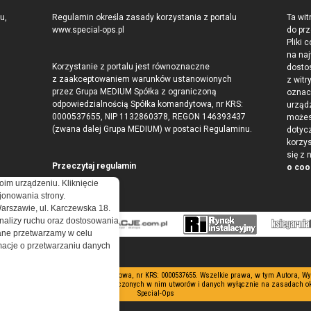
u,
Regulamin określa zasady korzystania z portalu
Ta wit
www.special-ops.pl
do pr
Pliki 
na na
Korzystanie z portalu jest równoznaczne
dosto
z zaakceptowaniem warunków ustanowionych
z wit
przez Grupa MEDIUM Spółka z ograniczoną
oznac
odpowiedzialnością Spółka komandytowa, nr KRS:
urząd
0000537655, NIP 1132860378, REGON 146393437
możes
(zwana dalej Grupa MEDIUM) w postaci Regulaminu.
dotyc
korzy
się z
Przeczytaj regulamin
o coo
oim urządzeniu. Kliknięcie
onowania strony.
Warszawie, ul. Karczewska 18.
nalizy ruchu oraz dostosowania
ne przetwarzamy w celu
ormacje o przetwarzaniu danych
 odpowiedzialnością Spółka komandytowa, nr KRS: 0000537655. Wszelkie prawa, w tym Autora, Wy
ne. Korzystanie z serwisu i zamieszczonych w nim utworów i danych wyłącznie na zasadach o
Special-Ops