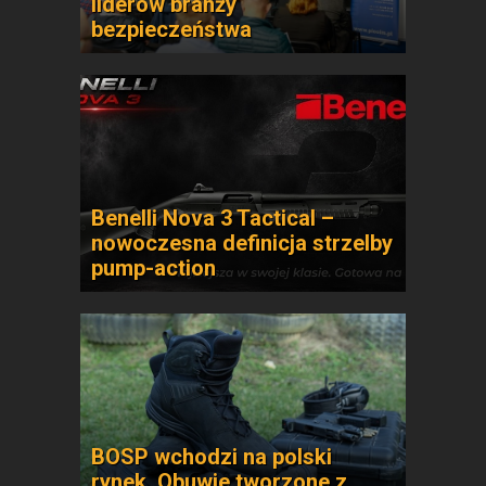
liderów branży
bezpieczeństwa
Benelli Nova 3 Tactical –
nowoczesna definicja strzelby
pump-action
BOSP wchodzi na polski
rynek. Obuwie tworzone z