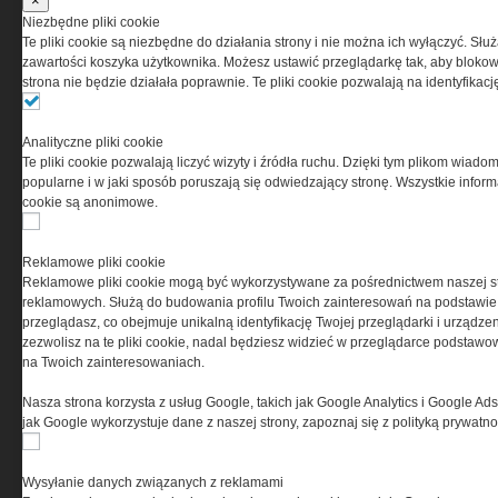
×
przez Grupa MEDIUM Spółka z ograniczoną
Niezbędne pliki cookie
odpowiedzialnością Spółka komandytowa, nr KRS:
Te pliki cookie są niezbędne do działania strony i nie można ich wyłączyć. Słu
0000537655, NIP 1132860378, REGON 146393437
zawartości koszyka użytkownika. Możesz ustawić przeglądarkę tak, aby blokował
(zwana dalej Grupa MEDIUM) w postaci Regulaminu.
strona nie będzie działała poprawnie. Te pliki cookie pozwalają na identyfika
Przeczytaj regulamin
Analityczne pliki cookie
Te pliki cookie pozwalają liczyć wizyty i źródła ruchu. Dzięki tym plikom wiadom
popularne i w jaki sposób poruszają się odwiedzający stronę. Wszystkie inform
cookie są anonimowe.
PRYWATNOŚĆ
Reklamowe pliki cookie
Reklamowe pliki cookie mogą być wykorzystywane za pośrednictwem naszej s
Ta witryna wykorzystuje pliki cookies do przechowywania
reklamowych. Służą do budowania profilu Twoich zainteresowań na podstawie i
informacji na Twoim komputerze. Pliki cookies stosujemy
przeglądasz, co obejmuje unikalną identyfikację Twojej przeglądarki i urządze
w celu świadczenia usług na najwyższym poziomie,
zezwolisz na te pliki cookie, nadal będziesz widzieć w przeglądarce podstawow
w tym w sposób dostosowany do indywidualnych potrzeb.
na Twoich zainteresowaniach.
Korzystanie z witryny bez zmiany ustawień dotyczących
cookies oznacza, że będą one zamieszczane w Twoim
Nasza strona korzysta z usług Google, takich jak Google Analytics i Google Ads
urządzeniu końcowym. W każdym momencie możesz
jak Google wykorzystuje dane z naszej strony, zapoznaj się z polityką prywatn
dokonać zmiany ustawień przeglądarki dotyczących
cookies. Nim Państwo zaczną korzystać z naszego
serwisu prosimy o zapoznanie się z naszą
polityką
Wysyłanie danych związanych z reklamami
prywatności
oraz
informacją o cookies
.