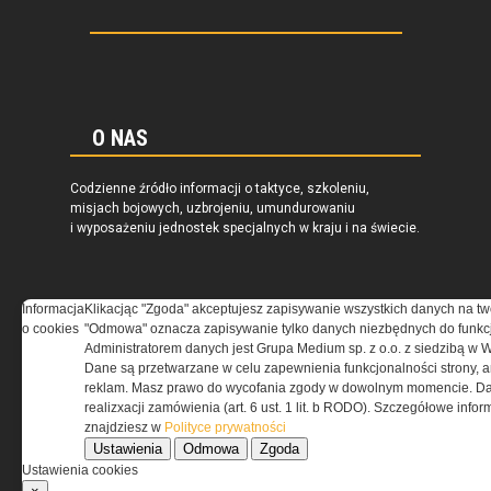
O NAS
Codzienne źródło informacji o taktyce, szkoleniu,
misjach bojowych, uzbrojeniu, umundurowaniu
i wyposażeniu jednostek specjalnych w kraju i na świecie.
Informacja
Klikacjąc "Zgoda" akceptujesz zapisywanie wszystkich danych na tw
o cookies
"Odmowa" oznacza zapisywanie tylko danych niezbędnych do funkcj
REGULAMIN
Administratorem danych jest Grupa Medium sp. z o.o. z siedzibą w 
Dane są przetwarzane w celu zapewnienia funkcjonalności strony, a
Regulamin określa zasady korzystania z portalu
reklam. Masz prawo do wycofania zgody w dowolnym momencie. Da
www.special-ops.pl
realizxacji zamówienia (art. 6 ust. 1 lit. b RODO). Szczegółowe inf
znajdziesz w
Polityce prywatności
Ustawienia
Odmowa
Zgoda
Korzystanie z portalu jest równoznaczne
Ustawienia cookies
z zaakceptowaniem warunków ustanowionych