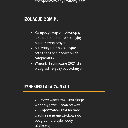
energooszczędny i zdrowy dom
IZOLACJE.COM.PL
Kompozyt wapienno-konopny
jako materiał termoizolacyjny
ścian zewnętrznych
Materiały termoizolacyjne
przeznaczone do wysokich
temperatur -...
Warunki Techniczne 2021 dla
przegród i złączy budowlanych
RYNEKINSTALACYJNY.PL
Przeciwpożarowe instalacje
wodociągowe – stan prawny
Zapotrzebowanie na moc
cieplną i energię użytkową do
podgrzania ciepłej wody
użytkowej