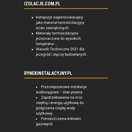
IZOLACJE.COM.PL
Kompozyt wapienno-konopny
jako materiał termoizolacyjny
ścian zewnętrznych
Materiały termoizolacyjne
przeznaczone do wysokich
temperatur -...
Warunki Techniczne 2021 dla
przegród i złączy budowlanych
RYNEKINSTALACYJNY.PL
Przeciwpożarowe instalacje
wodociągowe – stan prawny
Zapotrzebowanie na moc
cieplną i energię użytkową do
podgrzania ciepłej wody
użytkowej
Pomieszczenia kotłowni
gazowych