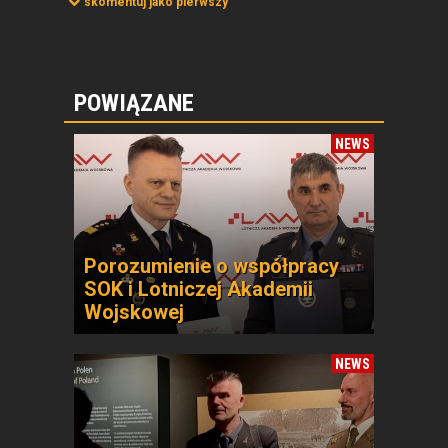
skomentuj jako pierwszy
POWIĄZANE
NEWS
Porozumienie o współpracy
SOK i Lotniczej Akademii
Wojskowej
NEWS