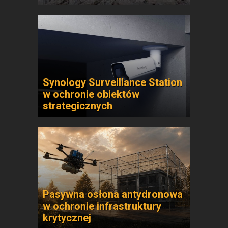
Synology Surveillance Station
w ochronie obiektów
strategicznych
Pasywna osłona antydronowa
w ochronie infrastruktury
krytycznej