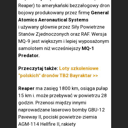
Reaper) to amerykański bezzałogowy dron
bojowy produkowany przez firmę
General
Atomics Aeronautical Systems
i używany głównie przez Siły Powietrzne
Stanów Zjednoczonych oraz RAF. Wersja
MQ-9 jest większym i lepiej wyposażonym
samolotem niż wcześniejszy
MQ-1
Predator.
Przeczytaj także:
Loty szkoleniowe
"polskich" dronów TB2 Bayraktar >>
Reaper
ma zasięg 1800 km, osiąga pułap
15 km i. może przebywać w powietrzu 28
godzin. Przenosi między innymi
naprowadzane laserowo bomby GBU-12
Paveway II, pociski powietrze-ziemia
AGM-114 Hellfire II, rakiety