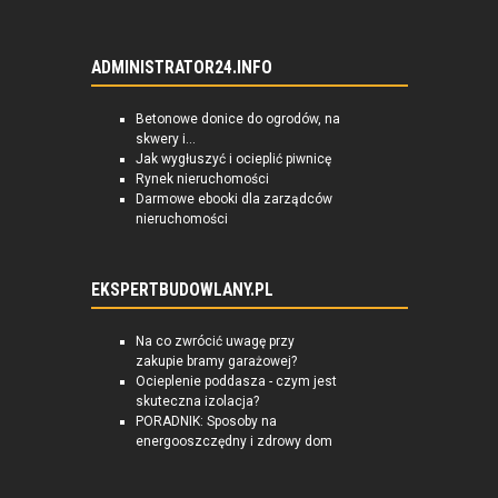
ADMINISTRATOR24.INFO
Betonowe donice do ogrodów, na
skwery i...
Jak wygłuszyć i ocieplić piwnicę
Rynek nieruchomości
Darmowe ebooki dla zarządców
nieruchomości
EKSPERTBUDOWLANY.PL
Na co zwrócić uwagę przy
zakupie bramy garażowej?
Ocieplenie poddasza - czym jest
skuteczna izolacja?
PORADNIK: Sposoby na
energooszczędny i zdrowy dom