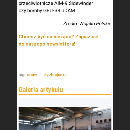
przeciwlotnicze AIM-9 Sidewinder
czy bomby GBU-38 JDAM.
Źródło: Wojsko Polskie
Chcesz być na bieżąco? Zapisz się
do naszego newslettera!
tagi:
drony
siły zbrojne rp