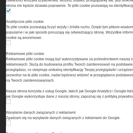
zawartości koszyka użytkownika. Możesz ustawić przeglądarkę tak, aby blokował
(zwana dalej Grupa MEDIUM) w postaci Regulaminu.
strona nie będzie działała poprawnie. Te pliki cookie pozwalają na identyfika
Przeczytaj regulamin
Analityczne pliki cookie
Te pliki cookie pozwalają liczyć wizyty i źródła ruchu. Dzięki tym plikom wiadom
popularne i w jaki sposób poruszają się odwiedzający stronę. Wszystkie inform
cookie są anonimowe.
PRYWATNOŚĆ
Reklamowe pliki cookie
Reklamowe pliki cookie mogą być wykorzystywane za pośrednictwem naszej s
Ta witryna wykorzystuje pliki cookies do przechowywania
reklamowych. Służą do budowania profilu Twoich zainteresowań na podstawie i
informacji na Twoim komputerze. Pliki cookies stosujemy
przeglądasz, co obejmuje unikalną identyfikację Twojej przeglądarki i urządze
w celu świadczenia usług na najwyższym poziomie,
zezwolisz na te pliki cookie, nadal będziesz widzieć w przeglądarce podstawow
w tym w sposób dostosowany do indywidualnych potrzeb.
na Twoich zainteresowaniach.
Korzystanie z witryny bez zmiany ustawień dotyczących
cookies oznacza, że będą one zamieszczane w Twoim
Nasza strona korzysta z usług Google, takich jak Google Analytics i Google Ads
urządzeniu końcowym. W każdym momencie możesz
jak Google wykorzystuje dane z naszej strony, zapoznaj się z polityką prywatn
dokonać zmiany ustawień przeglądarki dotyczących
cookies. Nim Państwo zaczną korzystać z naszego
serwisu prosimy o zapoznanie się z naszą
polityką
Wysyłanie danych związanych z reklamami
prywatności
oraz
informacją o cookies
.
Zgadzam się na wysyłanie danych związanych z reklamami do Google.