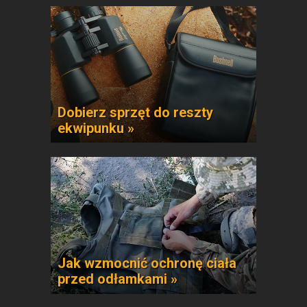
Dobierz sprzęt do reszty
ekwipunku »
Jak wzmocnić ochronę ciała
przed odłamkami »