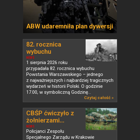
ABW udaremniła plan dywersji
82. rocznica
wybuchu
Powstania...
NEWS
1 sierpnia 2026 roku
przypadała 82. rocznica wybuchu
Powstania Warszawskiego – jednego
z najważniejszych i najbardziej tragicznych
wydarzeń w historii Polski. O godzinie
17.00, w symboliczną Godzinę...
Czytaj całość »
CBŚP ćwiczyło z
żołnierzami...
NEWS
Policjanci Zespołu
Specjalnego Zarządu w Krakowie