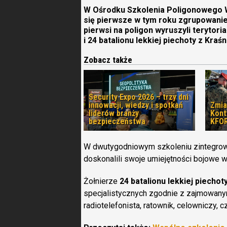
W Ośrodku Szkolenia Poligonowego 
się pierwsze w tym roku zgrupowanie
pierwsi na poligon wyruszyli terytorial
i 24 batalionu lekkiej piechoty z Kraśn
Zobacz także
Security Expo 2026 – trzy dni
innowacji, wiedzy i spotkań
Zmia
liderów branży
Kon
bezpieczeństwa
KFOR
W dwutygodniowym szkoleniu zintegrow
doskonalili swoje umiejętności bojowe w
Żołnierze
24 batalionu lekkiej piechot
specjalistycznych zgodnie z zajmowany
radiotelefonista, ratownik, celowniczy, 