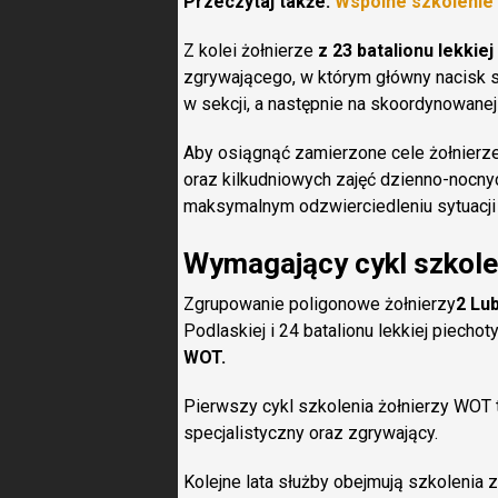
Przeczytaj także:
Wspólne szkolenie
Z kolei żołnierze
z 23 batalionu lekkiej
zgrywającego, w którym główny nacisk s
w sekcji, a następnie na skoordynowanej 
Aby osiągnąć zamierzone cele żołnierze
oraz kilkudniowych zajęć dzienno-nocny
maksymalnym odzwierciedleniu sytuacji
Wymagający cykl szkol
Zgrupowanie poligonowe żołnierzy
2 Lu
Podlaskiej i 24 batalionu lekkiej piecho
WOT.
Pierwszy cykl szkolenia żołnierzy WOT tr
specjalistyczny oraz zgrywający.
Kolejne lata służby obejmują szkoleni