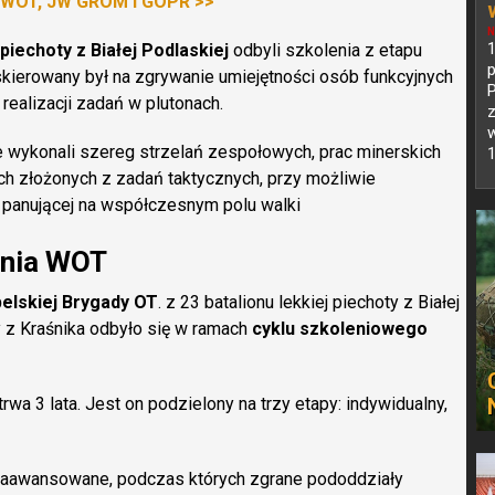
 WOT, JW GROM i GOPR >>
N
1
 piechoty z Białej Podlaskiej
odbyli szkolenia z etapu
kierowany był na zgrywanie umiejętności osób funkcyjnych
realizacji zadań w plutonach.
z
w
 wykonali szereg strzelań zespołowych, prac minerskich
1
ch złożonych z zadań taktycznych, przy możliwie
 panującej na współczesnym polu walki
enia WOT
belskiej Brygady OT
. z 23 batalionu lekkiej piechoty z Białej
ty z Kraśnika odbyło się w ramach
cyklu szkoleniowego
wa 3 lata. Jest on podzielony na trzy etapy: indywidualny,
a zaawansowane, podczas których zgrane pododdziały