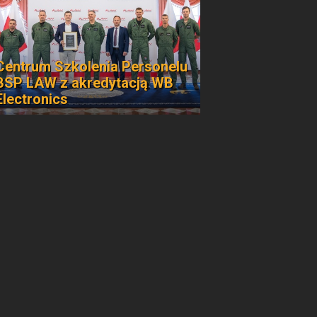
Centrum Szkolenia Personelu
BSP LAW z akredytacją WB
Electronics