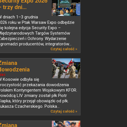
Security Expo 2026
– trzy dni...
W dniach 1–3 grudnia
2026 roku w Ptak Warsaw Expo odbędzie
ię kolejna edycja Security Expo –
Międzynarodowych Targów Systemów
Zabezpieczeń i Ochrony. Wydarzenie
gromadzi producentów, integratorów...
Czytaj całość »
Zmiana
dowodzenia
Polskim...
EWS
W Kosowie odbyła się
uroczystość przekazania dowodzenia
Polskim Kontyngentem Wojskowym KFOR.
owódcą LIV zmiany został płk Piotr
iapka, który przejął obowiązki od płk.
ukasza Czacherskiego. Polska...
Czytaj całość »
Zmiana