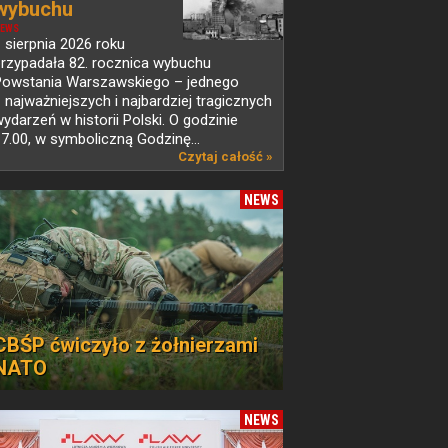
wybuchu
Powstania...
EWS
 sierpnia 2026 roku
przypadała 82. rocznica wybuchu
Powstania Warszawskiego – jednego
 najważniejszych i najbardziej tragicznych
ydarzeń w historii Polski. O godzinie
7.00, w symboliczną Godzinę...
Czytaj całość »
NEWS
CBŚP ćwiczyło z żołnierzami
NATO
NEWS