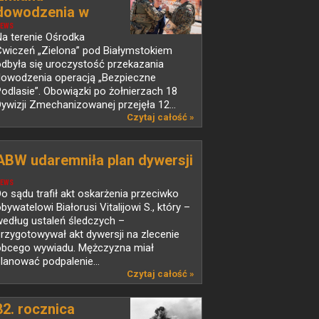
dowodzenia w
operacji...
EWS
a terenie Ośrodka
Ćwiczeń „Zielona” pod Białymstokiem
dbyła się uroczystość przekazania
dowodzenia operacją „Bezpieczne
odlasie”. Obowiązki po żołnierzach 18
ywizji Zmechanizowanej przejęła 12...
Czytaj całość »
ABW udaremniła plan dywersji
EWS
o sądu trafił akt oskarżenia przeciwko
bywatelowi Białorusi Vitalijowi S., który –
edług ustaleń śledczych –
rzygotowywał akt dywersji na zlecenie
obcego wywiadu. Mężczyzna miał
lanować podpalenie...
Czytaj całość »
82. rocznica