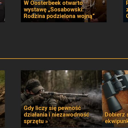
W Oosterbeek otwarto
wystawę „Sosabowski:
Rodzina podzielona wojną”
Gdy liczy się pewność
działania i niezawodność
Dobierz 
sprzętu »
ekwipun