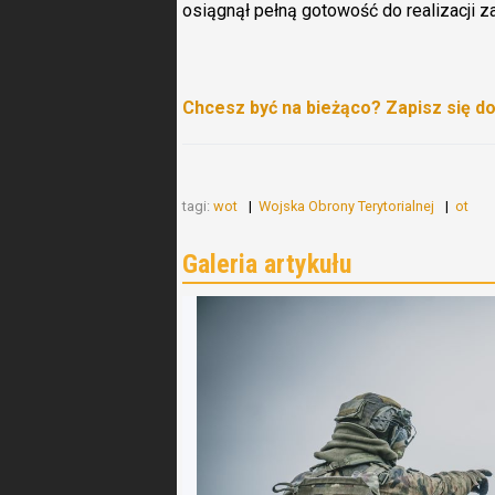
osiągnął pełną gotowość do realizacji z
Chcesz być na bieżąco? Zapisz się d
tagi:
wot
Wojska Obrony Terytorialnej
ot