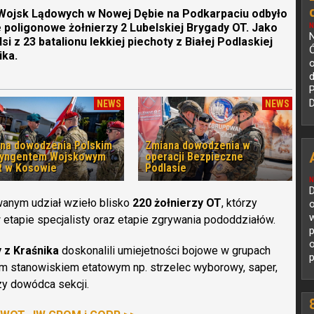
Wojsk Lądowych w Nowej Dębie na Podkarpaciu odbyło
 poligonowe żołnierzy 2 Lubelskiej Brygady OT. Jako
N
N
si z 23 batalionu lekkiej piechoty z Białej Podlaskiej
ika.
o
P
D
NEWS
NEWS
na dowodzenia Polskim
Zmiana dowodzenia w
tyngentem Wojskowym
operacji Bezpieczne
 w Kosowie
Podlasie
N
D
anym udział wzieło blisko
220 żołnierzy OT
, którzy
o
w
 etapie specjalisty oraz etapie zgrywania pododdziałów.
p
y z Kraśnika
doskonalili umiejetności bojowe w grupach
p
m stanowiskiem etatowym np. strzelec wyborowy, saper,
czy dowódca sekcji.