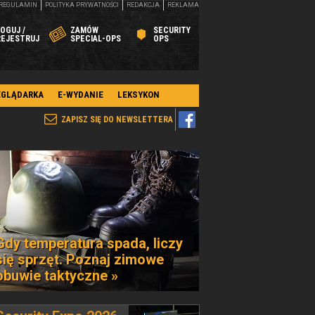
REGULAMIN
POLITYKA PRYWATNOŚCI
REDAKCJA
REKLAMA
OGUJ /
ZAMÓW
SECURITY
REJESTRUJ
SPECIAL-OPS
OPS
EGLĄDARKA
E-WYDANIE
LEKSYKON
ZAPISZ SIĘ DO NEWSLETTERA
Gdy temperatura spada, liczy
się sprzęt. Poznaj zimowe
obuwie taktyczne »