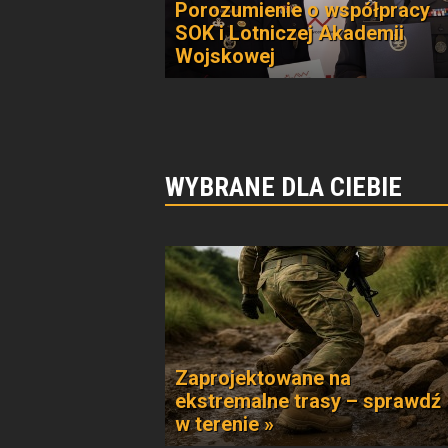
Porozumienie o współpracy
SOK i Lotniczej Akademii
Wojskowej
WYBRANE DLA CIEBIE
Zaprojektowane na
ekstremalne trasy – sprawdź
w terenie »