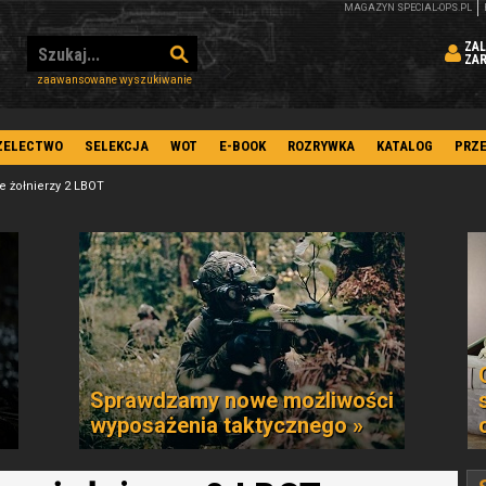
MAGAZYN SPECIAL-OPS.PL
ZAL
ZA
zaawansowane wyszukiwanie
ZELECTWO
SELEKCJA
WOT
E-BOOK
ROZRYWKA
KATALOG
PRZ
 żołnierzy 2 LBOT
Sprawdzamy nowe możliwości
wyposażenia taktycznego »