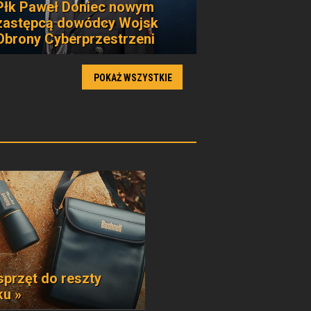
Płk Paweł Doniec nowym
zastępcą dowódcy Wojsk
Obrony Cyberprzestrzeni
POKAŻ WSZYSTKIE
sprzęt do reszty
ku »