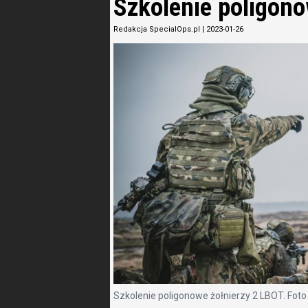
Szkolenie poligono
Redakcja SpecialOps.pl
|
2023-01-26
Szkolenie poligonowe żołnierzy 2 LBOT. Fot