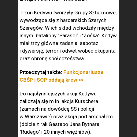
Trzon Kedywu tworzyły Grupy Szturmowe,
wywodzące się z harcerskich Szarych
Szeregów. W ich skład wchodziły między
innymi bataliony "Parasol" i "Zośka". Kedyw
miał trzy główne zadania: sabotaż
i dywersję, terror i odwet wobec okupanta
oraz obronę społeczeństwa.
Przeczytaj także:
Funkcjonariusze
CBŚP i SOP oddają krew >>
Do najsłynniejszych akcji Kedywu
zaliczają się m.in. akcja Kutschera
(zamach na dowódcę SS i policji
w Warszawie) oraz akcja pod arsenałem
(dbicie z rąk Gestapo Jana Bytnara
"Rudego" i 20 innych więźniów).