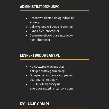
ADMINISTRATOR24.INFO
Betonowe donice do ogrodów, na
skwery i...
Jak wygłuszyć i ocieplić piwnicę
Rynek nieruchomości
Darmowe ebooki dla zarządców
nieruchomości
EKSPERTBUDOWLANY.PL
Na co zwrócić uwagę przy
zakupie bramy garażowej?
Ocieplenie poddasza - czym jest
skuteczna izolacja?
PORADNIK: Sposoby na
energooszczędny i zdrowy dom
IZOLACJE.COM.PL