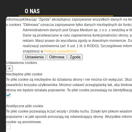
O NAS
Informacja
Klikacjąc "Zgoda" akceptujesz zapisywanie wszystkich danych na tw
o cookies
Codzienne źródło informacji o taktyce, szkoleniu,
"Odmowa" oznacza zapisywanie tylko danych niezbędnych do funkcj
misjach bojowych, uzbrojeniu, umundurowaniu
Administratorem danych jest Grupa Medium sp. z o.o. z siedzibą w 
i wyposażeniu jednostek specjalnych w kraju i na świecie.
Dane są przetwarzane w celu zapewnienia funkcjonalności strony, a
reklam. Masz prawo do wycofania zgody w dowolnym momencie. Da
realizxacji zamówienia (art. 6 ust. 1 lit. b RODO). Szczegółowe inf
znajdziesz w
Polityce prywatności
Ustawienia
Odmowa
Zgoda
Ustawienia cookies
REGULAMIN
×
Niezbędne pliki cookie
Regulamin określa zasady korzystania z portalu
Te pliki cookie są niezbędne do działania strony i nie można ich wyłączyć. Słu
www.special-ops.pl
zawartości koszyka użytkownika. Możesz ustawić przeglądarkę tak, aby blokował
strona nie będzie działała poprawnie. Te pliki cookie pozwalają na identyfika
Korzystanie z portalu jest równoznaczne
z zaakceptowaniem warunków ustanowionych
Analityczne pliki cookie
przez Grupa MEDIUM Spółka z ograniczoną
Te pliki cookie pozwalają liczyć wizyty i źródła ruchu. Dzięki tym plikom wiadom
odpowiedzialnością Spółka komandytowa, nr KRS:
popularne i w jaki sposób poruszają się odwiedzający stronę. Wszystkie inform
0000537655, NIP 1132860378, REGON 146393437
cookie są anonimowe.
(zwana dalej Grupa MEDIUM) w postaci Regulaminu.