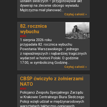
ustaleń śledczych – przygotowywał akt
dywersji na zlecenie obcego wywiadu.
Mężczyzna miał planować...
Czytaj całość »
82. rocznica
wybuchu
Powstania...
NEWS
1 sierpnia 2026 roku
przypadała 82. rocznica wybuchu
Powstania Warszawskiego – jednego
z najważniejszych i najbardziej tragicznych
wydarzeń w historii Polski. O godzinie
17.00, w symboliczną Godzinę...
Czytaj całość »
CBŚP ćwiczyło z żołnierzami
NATO
NEWS
Policjanci Zespołu Specjalnego Zarządu
w Krakowie Centralnego Biura Śledczego
Policji wzięli udział w międzynarodowych
warsztatach taktyczno-ogniowych