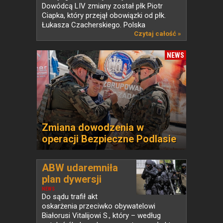
Dowódcą LIV zmiany został płk Piotr
Ciapka, który przejął obowiązki od płk.
Łukasza Czacherskiego. Polska
od ponad...
Czytaj całość »
NEWS
Zmiana dowodzenia w
operacji Bezpieczne Podlasie
ABW udaremniła
plan dywersji
NEWS
Do sądu trafił akt
oskarżenia przeciwko obywatelowi
Białorusi Vitalijowi S., który – według