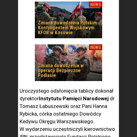
NEWS
Zmiana dowodzenia Polskim
Kontyngentem Wojskowym
KFOR w Kosowie
NEWS
Zmiana dowodzenia w
operacji Bezpieczne
Podlasie
Uroczystego odsłonięcia tablicy dokonał
dyrektor
Instytutu Pamięci Narodowej
dr
Tomasz Łabuszewski oraz Pani Hanna
Rybicka, córka ostatniego Dowódcy
Kedywu Okręgu Warszawskiego.
W wydarzeniu uczestniczyli kierownictwo
IPN, przedstawiciele Fundacji Polskiego