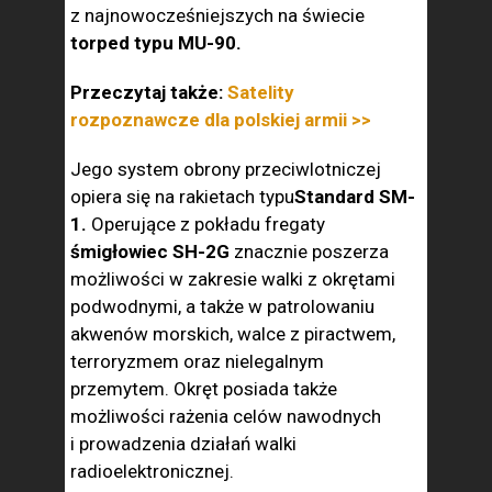
z najnowocześniejszych na świecie
torped typu MU-90.
Przeczytaj także:
Satelity
rozpoznawcze dla polskiej armii >>
Jego system obrony przeciwlotniczej
opiera się na rakietach typu
Standard SM-
1.
Operujące z pokładu fregaty
śmigłowiec SH-2G
znacznie poszerza
możliwości w zakresie walki z okrętami
podwodnymi, a także w patrolowaniu
akwenów morskich, walce z piractwem,
terroryzmem oraz nielegalnym
przemytem. Okręt posiada także
możliwości rażenia celów nawodnych
i prowadzenia działań walki
radioelektronicznej.