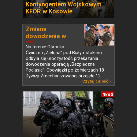
Kontyngentem Wojskowym
KFOR w Kosowie
Zmiana
dowodzenia w
operacji...
NEWS
Na terenie Ośrodka
Ćwiczeń „Zielona” pod Białymstokiem
odbyła się uroczystość przekazania
dowodzenia operacją „Bezpieczne
Podlasie”. Obowiązki po żołnierzach 18
Dywizji Zmechanizowanej przejęła 12...
Czytaj całość »
NEWS