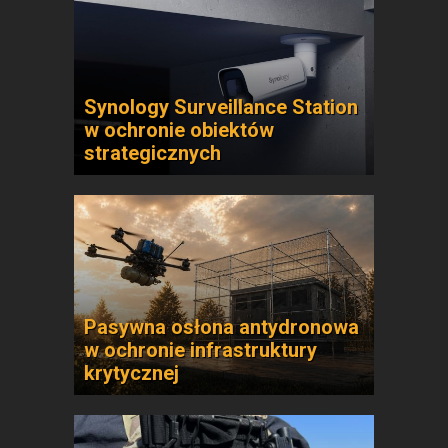
Synology Surveillance Station
w ochronie obiektów
strategicznych
Pasywna osłona antydronowa
w ochronie infrastruktury
krytycznej