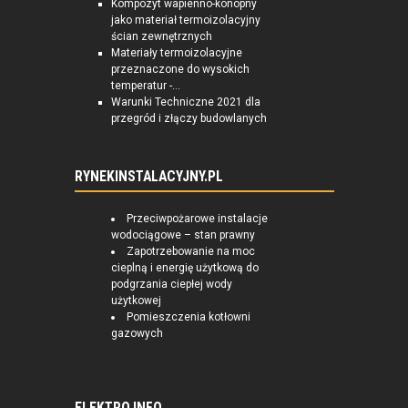
Kompozyt wapienno-konopny
jako materiał termoizolacyjny
ścian zewnętrznych
Materiały termoizolacyjne
przeznaczone do wysokich
temperatur -...
Warunki Techniczne 2021 dla
przegród i złączy budowlanych
RYNEKINSTALACYJNY.PL
Przeciwpożarowe instalacje
wodociągowe – stan prawny
Zapotrzebowanie na moc
cieplną i energię użytkową do
podgrzania ciepłej wody
użytkowej
Pomieszczenia kotłowni
gazowych