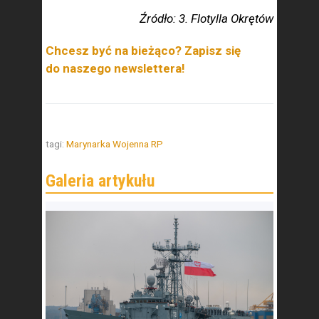
Źródło: 3. Flotylla Okrętów
Chcesz być na bieżąco? Zapisz się
do naszego newslettera!
tagi:
Marynarka Wojenna RP