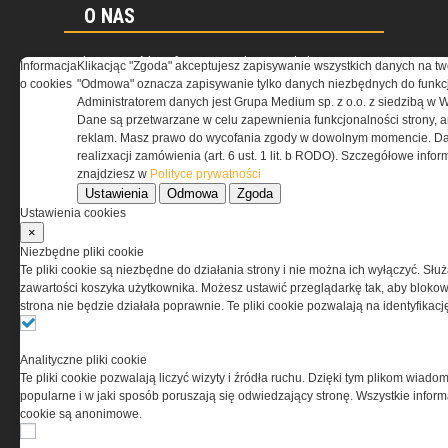
O NAS
Codzienne źródło informacji o taktyce, szkoleniu,
Informacja
Klikacjąc "Zgoda" akceptujesz zapisywanie wszystkich danych na tw
misjach bojowych, uzbrojeniu, umundurowaniu
o cookies
"Odmowa" oznacza zapisywanie tylko danych niezbędnych do funkcj
i wyposażeniu jednostek specjalnych w kraju i na świecie.
Administratorem danych jest Grupa Medium sp. z o.o. z siedzibą w 
Dane są przetwarzane w celu zapewnienia funkcjonalności strony, a
reklam. Masz prawo do wycofania zgody w dowolnym momencie. Da
realizxacji zamówienia (art. 6 ust. 1 lit. b RODO). Szczegółowe inf
znajdziesz w
Polityce prywatności
REGULAMIN
Ustawienia
Odmowa
Zgoda
Ustawienia cookies
×
Regulamin określa zasady korzystania z portalu
Niezbędne pliki cookie
www.special-ops.pl
Te pliki cookie są niezbędne do działania strony i nie można ich wyłączyć. Słu
zawartości koszyka użytkownika. Możesz ustawić przeglądarkę tak, aby blokował
strona nie będzie działała poprawnie. Te pliki cookie pozwalają na identyfika
Korzystanie z portalu jest równoznaczne
z zaakceptowaniem warunków ustanowionych
przez Grupa MEDIUM Spółka z ograniczoną
Analityczne pliki cookie
odpowiedzialnością Spółka komandytowa, nr KRS:
Te pliki cookie pozwalają liczyć wizyty i źródła ruchu. Dzięki tym plikom wiadom
0000537655, NIP 1132860378, REGON 146393437
popularne i w jaki sposób poruszają się odwiedzający stronę. Wszystkie inform
(zwana dalej Grupa MEDIUM) w postaci Regulaminu.
cookie są anonimowe.