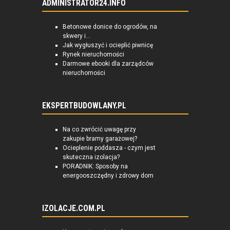
ADMINISTRATOR24.INFO
Betonowe donice do ogrodów, na
skwery i...
Jak wygłuszyć i ocieplić piwnicę
Rynek nieruchomości
Darmowe ebooki dla zarządców
nieruchomości
EKSPERTBUDOWLANY.PL
Na co zwrócić uwagę przy
zakupie bramy garażowej?
Ocieplenie poddasza - czym jest
skuteczna izolacja?
PORADNIK: Sposoby na
energooszczędny i zdrowy dom
IZOLACJE.COM.PL