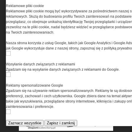
Przeczytaj regulamin
Reklamowe pliki cookie
Reklamowe pliki cookie mogą być wykorzystywane za pośrednictwem naszej s
reklamowych. Służą do budowania profilu Twoich zainteresowań na podstawie i
przeglądasz, co obejmuje unikalną identyfikację Twojej przeglądarki i urządze
zezwolisz na te pliki cookie, nadal będziesz widzieć w przeglądarce podstawow
PRYWATNOŚĆ
na Twoich zainteresowaniach.
Nasza strona korzysta z usług Google, takich jak Google Analytics i Google Ads
Ta witryna wykorzystuje pliki cookies do przechowywania
jak Google wykorzystuje dane z naszej strony, zapoznaj się z polityką prywatn
informacji na Twoim komputerze. Pliki cookies stosujemy
w celu świadczenia usług na najwyższym poziomie,
w tym w sposób dostosowany do indywidualnych potrzeb.
Wysyłanie danych związanych z reklamami
Korzystanie z witryny bez zmiany ustawień dotyczących
Zgadzam się na wysyłanie danych związanych z reklamami do Google.
cookies oznacza, że będą one zamieszczane w Twoim
urządzeniu końcowym. W każdym momencie możesz
dokonać zmiany ustawień przeglądarki dotyczących
Reklamy spersonalizowane Google
cookies. Nim Państwo zaczną korzystać z naszego
Zgadzam się na używanie reklam spersonalizowanych. Reklamy te są dostos
serwisu prosimy o zapoznanie się z naszą
polityką
preferencji, zachowań i cech użytkownika. Google zbiera dane na temat aktywn
prywatności
oraz
informacją o cookies
.
takie jak wyszukiwania, przeglądane strony internetowe, kliknięcia i zakupy onl
zainteresowania i preferencje.
Zaznacz wszystkie
Zapisz i zamknij