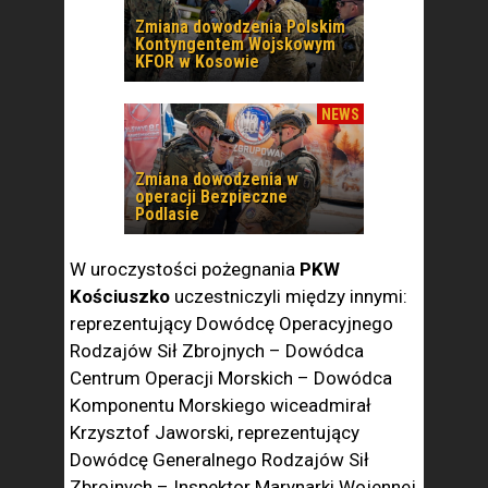
Zmiana dowodzenia Polskim
Kontyngentem Wojskowym
KFOR w Kosowie
NEWS
Zmiana dowodzenia w
operacji Bezpieczne
Podlasie
W uroczystości pożegnania
PKW
Kościuszko
uczestniczyli między innymi:
reprezentujący Dowódcę Operacyjnego
Rodzajów Sił Zbrojnych – Dowódca
Centrum Operacji Morskich – Dowódca
Komponentu Morskiego wiceadmirał
Krzysztof Jaworski, reprezentujący
Dowódcę Generalnego Rodzajów Sił
Zbrojnych – Inspektor Marynarki Wojennej