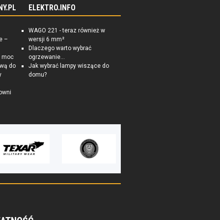
NY.PL
ELEKTRO.INFO
WAGO 221 - teraz również w
e –
wersji 6 mm²
Dlaczego warto wybrać
a moc
ogrzewanie...
ową do
Jak wybrać lampy wiszące do
y
domu?
owni