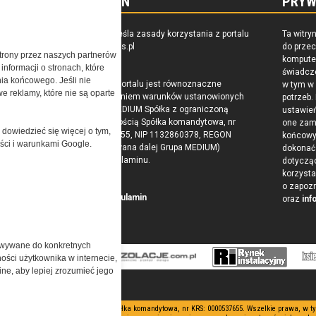
REGULAMIN
PRYW
zkoleniu,
Regulamin określa zasady korzystania z portalu
Ta witry
owaniu
www.special-ops.pl
do prze
trony przez naszych partnerów
raju
komputer
nformacji o stronach, które
świadcz
nia końcowego. Jeśli nie
Korzystanie z portalu jest równoznaczne
w tym w
e reklamy, które nie są oparte
z zaakceptowaniem warunków ustanowionych
potrzeb.
przez Grupa MEDIUM Spółka z ograniczoną
ustawie
odpowiedzialnością Spółka komandytowa, nr
one zam
 dowiedzieć się więcej o tym,
KRS: 0000537655, NIP 1132860378, REGON
końcow
ości i warunkami Google.
146393437 (zwana dalej Grupa MEDIUM)
dokonać 
w postaci Regulaminu.
dotyczą
korzysta
o zapoz
Przeczytaj regulamin
oraz
inf
owywane do konkretnych
ości użytkownika w internecie,
ine, aby lepiej zrozumieć jego
 ograniczoną odpowiedzialnością Spółka komandytowa, nr KRS: 0000537655. Wszelkie prawa, w 