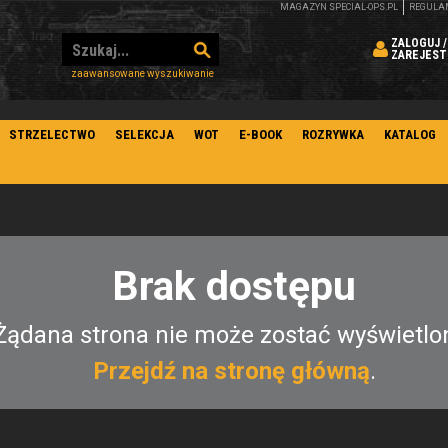
MAGAZYN SPECIAL-OPS.PL
REGULA
ZALOGUJ /
ZAREJEST
zaawansowane wyszukiwanie
STRZELECTWO
SELEKCJA
WOT
E-BOOK
ROZRYWKA
KATALOG
Brak dostępu
Żądana strona nie może zostać wyświetlo
Przejdź na stronę główną
.