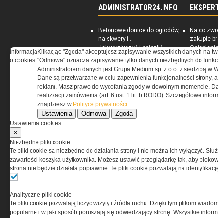
ADMINISTRATOR24.INFO
EKSPER
Betonowe donice do ogrodów,
Na co zwr
na skwery i...
zakupie b
Jak wygłuszyć i ocieplić
Ociepleni
Informacja
Klikacjąc "Zgoda" akceptujesz zapisywanie wszystkich danych na tw
piwnicę
jest skute
o cookies
"Odmowa" oznacza zapisywanie tylko danych niezbędnych do funkcj
Rynek nieruchomości
PORADNIK:
Administratorem danych jest Grupa Medium sp. z o.o. z siedzibą w 
Darmowe ebooki dla
energoosz
Dane są przetwarzane w celu zapewnienia funkcjonalności strony, a
zarządców nieruchomości
dom
reklam. Masz prawo do wycofania zgody w dowolnym momencie. Da
realizxacji zamówienia (art. 6 ust. 1 lit. b RODO). Szczegółowe inf
znajdziesz w
Polityce prywatności
Ustawienia
Odmowa
Zgoda
Ustawienia cookies
×
Niezbędne pliki cookie
Te pliki cookie są niezbędne do działania strony i nie można ich wyłączyć. Słu
zawartości koszyka użytkownika. Możesz ustawić przeglądarkę tak, aby blokował
strona nie będzie działała poprawnie. Te pliki cookie pozwalają na identyfika
Analityczne pliki cookie
Te pliki cookie pozwalają liczyć wizyty i źródła ruchu. Dzięki tym plikom wiadom
popularne i w jaki sposób poruszają się odwiedzający stronę. Wszystkie inform