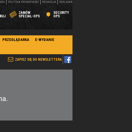
MIN
POLITYKA PRYWATNOŚCI
REDAKCJA
REKLAMA
ZAMÓW
SECURITY
RUJ
SPECIAL-OPS
OPS
PRZEGLĄDARKA
E-WYDANIE
ZAPISZ SIĘ DO NEWSLETTERA
na.