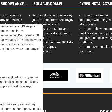
TBUDOWLANY.PL
IZOLACJE.COM.PL
RYNEKINSTALACYJ
ócić uwagę przy
Kompozyt wapienno-konopny
Przeciwpożarowe
ramy garażowej?
jako materiał termoizolacyjny
instalacje wodociągow
e poddasza - czym
ścian zewnętrznych
stan prawny
oim urządzeniu. Kliknięcie
czna izolacja?
Materiały termoizolacyjne
Zapotrzebowanie n
onowania strony.
 Sposoby na
przeznaczone do wysokich
cieplną i energię użytk
Warszawie, ul. Karczewska 18.
czędny i zdrowy
temperatur -...
podgrzania ciepłej wod
nalizy ruchu oraz dostosowania
Warunki Techniczne 2021 dla
użytkowej
ne przetwarzamy w celu
przegród i złączy
Pomieszczenia kotł
ormacje o przetwarzaniu danych
budowlanych
gazowych
żą na przykład do utrzymania
a te pliki cookie, ale wtedy
cję np. osób zalogowanych.
o, które strony są bardziej
acje gromadzone przez te pliki