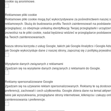
O NAS
cookie są anonimowe.
Codzienne źródło informacji o taktyce, s
Reklamowe pliki cookie
misjach bojowych, uzbrojeniu, umundur
Reklamowe pliki cookie mogą być wykorzystywane za pośrednictwem naszej s
i wyposażeniu jednostek specjalnych w k
reklamowych. Służą do budowania profilu Twoich zainteresowań na podstawie i
i na świecie.
przeglądasz, co obejmuje unikalną identyfikację Twojej przeglądarki i urządze
zezwolisz na te pliki cookie, nadal będziesz widzieć w przeglądarce podstawow
na Twoich zainteresowaniach.
Nasza strona korzysta z usług Google, takich jak Google Analytics i Google Ads
jak Google wykorzystuje dane z naszej strony, zapoznaj się z polityką prywatn
Wysyłanie danych związanych z reklamami
Zgadzam się na wysyłanie danych związanych z reklamami do Google.
Reklamy spersonalizowane Google
Zgadzam się na używanie reklam spersonalizowanych. Reklamy te są dostos
preferencji, zachowań i cech użytkownika. Google zbiera dane na temat aktywn
takie jak wyszukiwania, przeglądane strony internetowe, kliknięcia i zakupy onl
zainteresowania i preferencje.
Copyright © 2004-2019 Grupa MEDIUM Spółka z