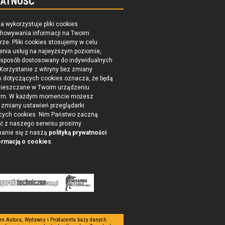
ATNOŚĆ
na wykorzystuje pliki cookies
chowywania informacji na Twoim
ze. Pliki cookies stosujemy w celu
enia usług na najwyższym poziomie,
 sposób dostosowany do indywidualnych
 Korzystanie z witryny bez zmiany
ń dotyczących cookies oznacza, że będą
ieszczane w Twoim urządzeniu
ym. W każdym momencie możesz
zmiany ustawień przeglądarki
cych cookies. Nim Państwo zaczną
ć z naszego serwisu prosimy
nanie się z naszą
polityką prywatności
ormacją o cookies
.
tym Autora, Wydawcy i Producenta bazy danych