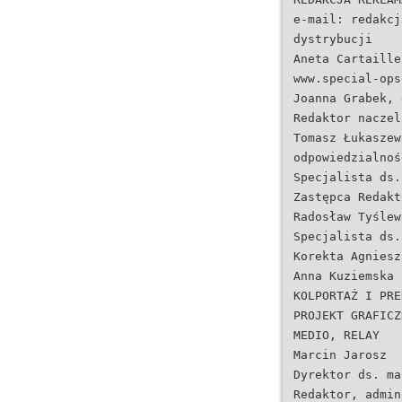
e-mail:
redakcj
dystrybucji
Aneta Cartaill
www.special-ops
Joanna Grabek,
Redaktor naczel
Tomasz Łukasze
odpowiedzialnoś
Specjalista ds.
Zastępca Redak
Radosław Tyślew
Specjalista ds.
Korekta Agnies
Anna Kuziemska 
KOLPORTAŻ I PRE
PROJEKT GRAFICZ
MEDIO, RELAY
Marcin Jarosz
Dyrektor ds. ma
Redaktor, admin