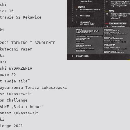
ski
icz 16
trawie 52 Rękawice
ki
2021 TRENING I SZKOLENIE
kuteczni razem
ki
021
ski WYDARZENIA
owie 32
t Twoja siła”
wydarzenia Tomasz Łukaszewski
sz Łukaszewski
om Challenge
ALNE „Siła i honor”
omasz Łukaszewski
ki
lenge 2021