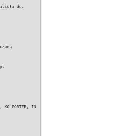
alista ds.
czoną
pl
, KOLPORTER, IN