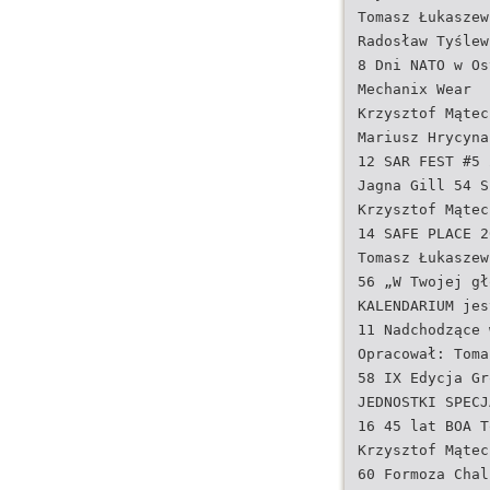
Tomasz Łukaszew
Radosław Tyślew
8 Dni NATO w Os
Mechanix Wear
Krzysztof Mątec
Mariusz Hrycyna
12 SAR FEST #5 
Jagna Gill 54 S
Krzysztof Mątec
14 SAFE PLACE 2
Tomasz Łukaszew
56 „W Twojej gł
KALENDARIUM jes
11 Nadchodzące 
Opracował: Toma
58 IX Edycja Gr
JEDNOSTKI SPECJ
16 45 lat BOA T
Krzysztof Mątec
60 Formoza Chal