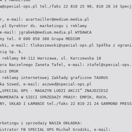
a@special-ops.pl
tel./faks 22 810 25 90, 810 28 14 Specj
er, e-mail:
acartailler@medium.media.pl
.pl Dyrektor ds. marketingu i reklamy
 e-mail:
jgrabek@medium.media.pl
WYDAWCA
ny tel. 0 600 050 380 Grupa MEDIUM
wski, e-mail:
tlukaszewski@special-ops.pl
Spółka z ograni
cią Sp. k.
 reklamy 04-112 Warszawa, ul. Karczewska 18
tora Naczelnego Żaneta Tafel, e-mail:
ztafel@special-ops.
icz DRUK
 reklamy internetowej Zakłady graficzne TAURUS
zka Szwed, e-mail:
aszwed@special-ops.pl
„SPECIAL OPS - MAGAZYN LUDZI AKCJI” ZNAJDZIESZ
NUMERATA W SIECI SPRZEDAŻY PRASY: EMPIK, RUCH,
NY, SKŁAD I ŁAMANIE tel./faks 22 810 21 24 GARMOND PRESS
rketingu i sprzedaży NASZA OKŁADKA:
istrator FB SPECIAL OPS Michał Grodzki, e-mail: