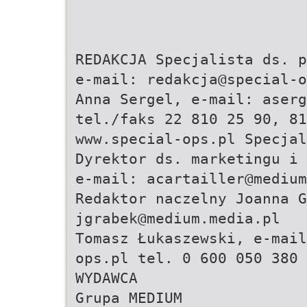
REDAKCJA Specjalista ds. p
e-mail:
redakcja@special-o
Anna Sergel, e-mail:
aserg
tel./faks 22 810 25 90, 81
www.special-ops.pl Specja
Dyrektor ds. marketingu i 
e-mail:
acartailler@medium
Redaktor naczelny Joanna G
jgrabek@medium.media.pl
Tomasz Łukaszewski, e-mai
ops.pl
tel. 0 600 050 380
WYDAWCA
Grupa MEDIUM