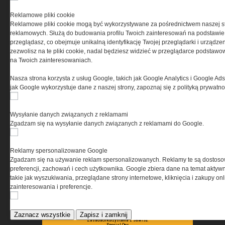
PRYWATNOŚĆ
Reklamowe pliki cookie
Reklamowe pliki cookie mogą być wykorzystywane za pośrednictwem naszej s
Ta witryna wykorzystuje pliki cookies do przechowywania
reklamowych. Służą do budowania profilu Twoich zainteresowań na podstawie i
informacji na Twoim komputerze. Pliki cookies stosujemy
przeglądasz, co obejmuje unikalną identyfikację Twojej przeglądarki i urządze
w celu świadczenia usług na najwyższym poziomie,
zezwolisz na te pliki cookie, nadal będziesz widzieć w przeglądarce podstawow
w tym w sposób dostosowany do indywidualnych potrzeb.
na Twoich zainteresowaniach.
Korzystanie z witryny bez zmiany ustawień dotyczących
cookies oznacza, że będą one zamieszczane w Twoim
Nasza strona korzysta z usług Google, takich jak Google Analytics i Google Ads
urządzeniu końcowym. W każdym momencie możesz
jak Google wykorzystuje dane z naszej strony, zapoznaj się z polityką prywatn
dokonać zmiany ustawień przeglądarki dotyczących
cookies. Nim Państwo zaczną korzystać z naszego
serwisu prosimy o zapoznanie się z naszą
polityką
Wysyłanie danych związanych z reklamami
prywatności
oraz
informacją o cookies
.
Zgadzam się na wysyłanie danych związanych z reklamami do Google.
Reklamy spersonalizowane Google
Zgadzam się na używanie reklam spersonalizowanych. Reklamy te są dostos
preferencji, zachowań i cech użytkownika. Google zbiera dane na temat aktywn
takie jak wyszukiwania, przeglądane strony internetowe, kliknięcia i zakupy onl
zainteresowania i preferencje.
Copyright © 2004-2019 Grupa MEDIUM Spółka z ograniczoną odpowiedzialnością
Spółka komandytowa, nr KRS: 0000537655. Wszelkie prawa, w tym Autora,
Wydawcy i Producenta bazy danych zastrzeżone. Jakiekolwiek dalsze
rozpowszechnianie artykułów zabronione. Korzystanie z serwisu i
Zaznacz wszystkie
Zapisz i zamknij
zamieszczonych w nim utworów i danych wyłącznie na zasadach określonych w
Zasadach korzystania z serwisu.