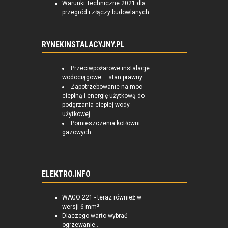
Warunki Techniczne 2021 dla
przegród i złączy budowlanych
RYNEKINSTALACYJNY.PL
Przeciwpożarowe instalacje
wodociągowe – stan prawny
Zapotrzebowanie na moc
cieplną i energię użytkową do
podgrzania ciepłej wody
użytkowej
Pomieszczenia kotłowni
gazowych
ELEKTRO.INFO
WAGO 221 - teraz również w
wersji 6 mm²
Dlaczego warto wybrać
ogrzewanie...