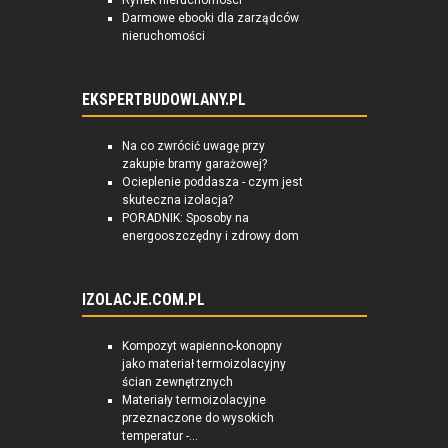
Rynek nieruchomości
Darmowe ebooki dla zarządców
nieruchomości
EKSPERTBUDOWLANY.PL
Na co zwrócić uwagę przy
zakupie bramy garażowej?
Ocieplenie poddasza - czym jest
skuteczna izolacja?
PORADNIK: Sposoby na
energooszczędny i zdrowy dom
IZOLACJE.COM.PL
Kompozyt wapienno-konopny
jako materiał termoizolacyjny
ścian zewnętrznych
Materiały termoizolacyjne
przeznaczone do wysokich
temperatur -...