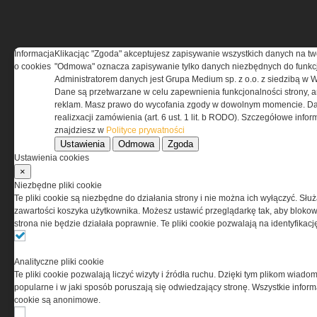
Informacja
Klikacjąc "Zgoda" akceptujesz zapisywanie wszystkich danych na tw
REGULAMIN
o cookies
"Odmowa" oznacza zapisywanie tylko danych niezbędnych do funkcj
Administratorem danych jest Grupa Medium sp. z o.o. z siedzibą w 
Dane są przetwarzane w celu zapewnienia funkcjonalności strony, a
Regulamin określa zasady korzystania z portalu
reklam. Masz prawo do wycofania zgody w dowolnym momencie. Da
www.special-ops.pl
realizxacji zamówienia (art. 6 ust. 1 lit. b RODO). Szczegółowe inf
znajdziesz w
Polityce prywatności
Ustawienia
Odmowa
Zgoda
Korzystanie z portalu jest równoznaczne
Ustawienia cookies
z zaakceptowaniem warunków ustanowionych
×
przez Grupa MEDIUM Spółka z ograniczoną
Niezbędne pliki cookie
odpowiedzialnością Spółka komandytowa, nr KRS:
Te pliki cookie są niezbędne do działania strony i nie można ich wyłączyć. Słu
0000537655, NIP 1132860378, REGON 146393437
zawartości koszyka użytkownika. Możesz ustawić przeglądarkę tak, aby blokował
(zwana dalej Grupa MEDIUM) w postaci Regulaminu.
strona nie będzie działała poprawnie. Te pliki cookie pozwalają na identyfika
Przeczytaj regulamin
Analityczne pliki cookie
Te pliki cookie pozwalają liczyć wizyty i źródła ruchu. Dzięki tym plikom wiadom
popularne i w jaki sposób poruszają się odwiedzający stronę. Wszystkie inform
cookie są anonimowe.