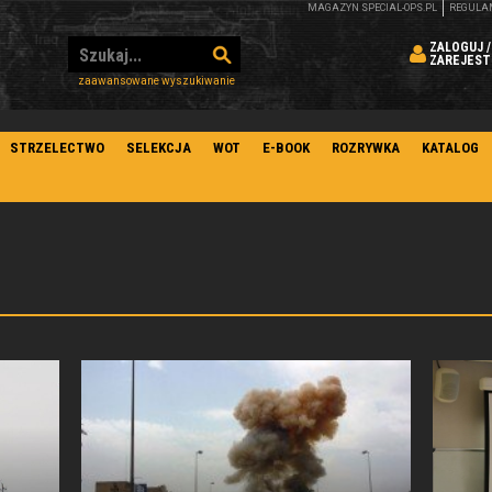
MAGAZYN SPECIAL-OPS.PL
REGULA
ZALOGUJ /
ZAREJEST
zaawansowane wyszukiwanie
STRZELECTWO
SELEKCJA
WOT
E-BOOK
ROZRYWKA
KATALOG