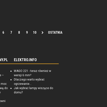
6
7
8
9
10
OSTATNIA
NY.PL
ELEKTRO.INFO
WAGO 221 - teraz również w
e –
wersji 6 mm²
Dlaczego warto wybrać
a moc
ogrzewanie...
ową do
Jak wybrać lampy wiszące do
y
domu?
owni