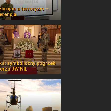
 zbrojne a terroryzm –
erencja
ka: symboliczny pogrzeb
ierza JW NIL