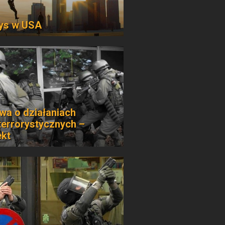
ys w USA
wa o działaniach
terrorystycznych –
ekt