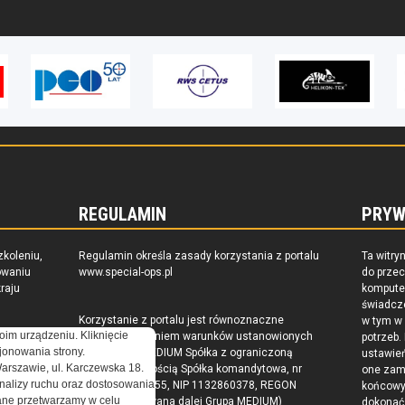
REGULAMIN
PRYW
zkoleniu,
Regulamin określa zasady korzystania z portalu
Ta witry
owaniu
www.special-ops.pl
do prze
raju
komputer
świadcz
Korzystanie z portalu jest równoznaczne
w tym w
oim urządzeniu. Kliknięcie
z zaakceptowaniem warunków ustanowionych
potrzeb.
onowania strony.
przez Grupa MEDIUM Spółka z ograniczoną
ustawie
Warszawie, ul. Karczewska 18.
odpowiedzialnością Spółka komandytowa, nr
one zam
nalizy ruchu oraz dostosowania
KRS: 0000537655, NIP 1132860378, REGON
końcow
ne przetwarzamy w celu
146393437 (zwana dalej Grupa MEDIUM)
dokonać 