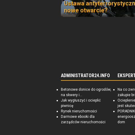
Ustawa antyterrorystyczn
nowe otwarcie?
ADMINISTRATOR24.INFO
EKSPER
Betonowe donice do ogrodów,
Na co zwr
na skwery i...
zakupie b
Jak wygłuszyć i ocieplić
Ociepleni
piwnicę
jest skute
Rynek nieruchomości
PORADNIK:
Darmowe ebooki dla
energoosz
zarządców nieruchomości
dom