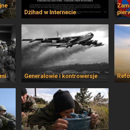
jne
Zama
Dżihad w Internecie
pier
ami
Generałowie i kontrowersje
Refo