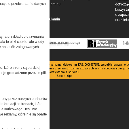
ormacje o przetwarzaniu danych
w postaci Regulaminu.
dotyczą
korzysta
o zapoz
Przeczytaj regulamin
oraz
inf
żą na przykład do utrzymania
a te pliki cookie, ale wtedy
cję np. osób zalogowanych.
 ograniczoną odpowiedzialnością Spółka komandytowa, nr KRS: 0000537655. Wszelkie prawa, w 
o, które strony są bardziej
nianie artykułów zabronione. Korzystanie z serwisu i zamieszczonych w nim utworów i danych
korzystania z serwisu.
acje gromadzone przez te pliki
Special-Ops
trony przez naszych partnerów
nformacji o stronach, które
nia końcowego. Jeśli nie
e reklamy, które nie są oparte