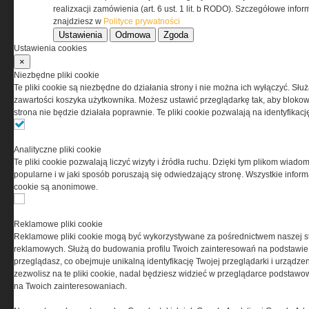
realizxacji zamówienia (art. 6 ust. 1 lit. b RODO). Szczegółowe inf
znajdziesz w
Polityce prywatności
Ustawienia
Odmowa
Zgoda
Ustawienia cookies
×
Niezbędne pliki cookie
Te pliki cookie są niezbędne do działania strony i nie można ich wyłączyć. Słu
zawartości koszyka użytkownika. Możesz ustawić przeglądarkę tak, aby blokował
strona nie będzie działała poprawnie. Te pliki cookie pozwalają na identyfika
Analityczne pliki cookie
Copyright © 2004-2019 Grupa MEDIUM Spółka z
Te pliki cookie pozwalają liczyć wizyty i źródła ruchu. Dzięki tym plikom wiadom
zastrzeżone. Jakiekolwiek dalsze rozpowszech
popularne i w jaki sposób poruszają się odwiedzający stronę. Wszystkie inform
cookie są anonimowe.
Reklamowe pliki cookie
Reklamowe pliki cookie mogą być wykorzystywane za pośrednictwem naszej s
reklamowych. Służą do budowania profilu Twoich zainteresowań na podstawie i
przeglądasz, co obejmuje unikalną identyfikację Twojej przeglądarki i urządze
zezwolisz na te pliki cookie, nadal będziesz widzieć w przeglądarce podstawow
na Twoich zainteresowaniach.