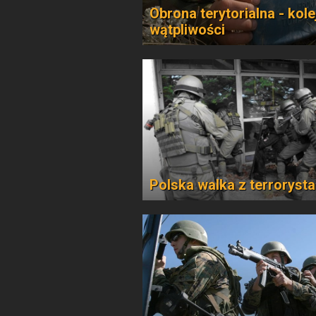
Obrona terytorialna - kole
wątpliwości
Polska walka z terroryst