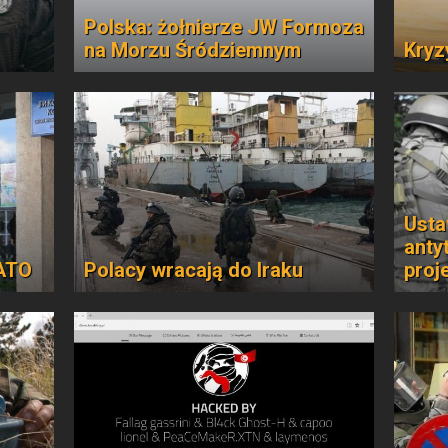
Polska: żołnierze JW Formoza
na Morzu Śródziemnym
Kryz
Usta
anty
NATO
Polacy wracają do Iraku
proj