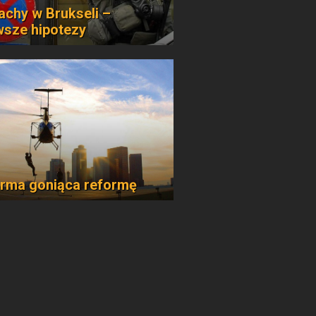
chy w Brukseli –
wsze hipotezy
rma goniąca reformę