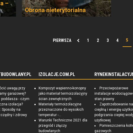
a –
Obrona nieterytorialna
PIERWSZA
1
2
3
4
TBUDOWLANY.PL
IZOLACJE.COM.PL
RYNEKINSTALACYJ
ócić uwagę przy
Kompozyt wapienno-konopny
Przeciwpożarowe
ramy garażowej?
jako materiał termoizolacyjny
instalacje wodociągow
e poddasza - czym
ścian zewnętrznych
stan prawny
czna izolacja?
Materiały termoizolacyjne
Zapotrzebowanie n
 Sposoby na
przeznaczone do wysokich
cieplną i energię użytk
czędny i zdrowy
temperatur -...
podgrzania ciepłej wod
Warunki Techniczne 2021 dla
użytkowej
przegród i złączy
Pomieszczenia kotł
budowlanych
gazowych