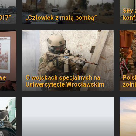
Siły
017”
„Człowiek z małą bombą”
konf
we
O wojskach specjalnych na
Pols
Uniwersytecie Wrocławskim
żołn