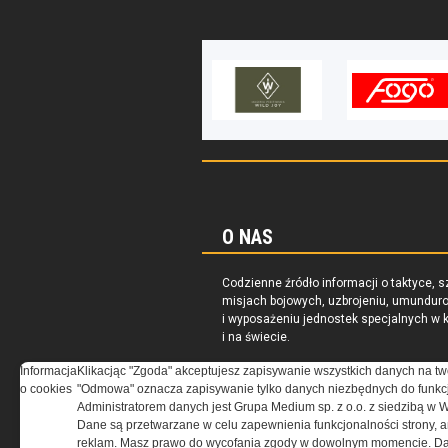
O NAS
Codzienne źródło informacji o taktyce, s
misjach bojowych, uzbrojeniu, umundur
i wyposażeniu jednostek specjalnych w k
i na świecie.
Informacja
Klikacjąc "Zgoda" akceptujesz zapisywanie wszystkich danych na tw
o cookies
"Odmowa" oznacza zapisywanie tylko danych niezbędnych do funkcj
Administratorem danych jest Grupa Medium sp. z o.o. z siedzibą w 
Dane są przetwarzane w celu zapewnienia funkcjonalności strony, a
reklam. Masz prawo do wycofania zgody w dowolnym momencie. Da