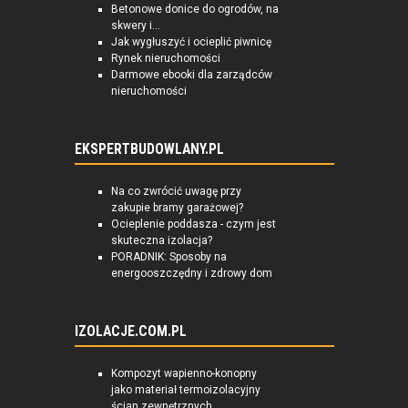
Betonowe donice do ogrodów, na
skwery i...
Jak wygłuszyć i ocieplić piwnicę
Rynek nieruchomości
Darmowe ebooki dla zarządców
nieruchomości
EKSPERTBUDOWLANY.PL
Na co zwrócić uwagę przy
zakupie bramy garażowej?
Ocieplenie poddasza - czym jest
skuteczna izolacja?
PORADNIK: Sposoby na
energooszczędny i zdrowy dom
IZOLACJE.COM.PL
Kompozyt wapienno-konopny
jako materiał termoizolacyjny
ścian zewnętrznych