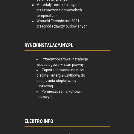
Materiały termoizolacyjne
przeznaczone do wysokich
temperatur -...
Warunki Techniczne 2021 dla
przegród i złączy budowlanych
RYNEKINSTALACYJNY.PL
Przeciwpożarowe instalacje
wodociągowe – stan prawny
Zapotrzebowanie na moc
cieplną i energię użytkową do
podgrzania ciepłej wody
użytkowej
Pomieszczenia kotłowni
gazowych
ELEKTRO.INFO