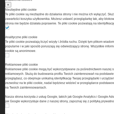
×
Niezbędne pliki cookie
Te pliki cookie są niezbędne do działania strony i nie można ich wyłączyć. Słu
PRYWATNOŚĆ
zawartości koszyka użytkownika. Możesz ustawić przeglądarkę tak, aby blokował
strona nie będzie działała poprawnie. Te pliki cookie pozwalają na identyfika
Ta witryna wykorzystuje pliki cookies do przechowywania
informacji na Twoim komputerze. Pliki cookies stosujemy
Analityczne pliki cookie
w celu świadczenia usług na najwyższym poziomie,
Te pliki cookie pozwalają liczyć wizyty i źródła ruchu. Dzięki tym plikom wiadom
w tym w sposób dostosowany do indywidualnych potrzeb.
popularne i w jaki sposób poruszają się odwiedzający stronę. Wszystkie inform
Korzystanie z witryny bez zmiany ustawień dotyczących
cookie są anonimowe.
cookies oznacza, że będą one zamieszczane w Twoim
urządzeniu końcowym. W każdym momencie możesz
dokonać zmiany ustawień przeglądarki dotyczących
Reklamowe pliki cookie
cookies. Nim Państwo zaczną korzystać z naszego
Reklamowe pliki cookie mogą być wykorzystywane za pośrednictwem naszej s
serwisu prosimy o zapoznanie się z naszą
polityką
reklamowych. Służą do budowania profilu Twoich zainteresowań na podstawie i
prywatności
oraz
informacją o cookies
.
przeglądasz, co obejmuje unikalną identyfikację Twojej przeglądarki i urządze
zezwolisz na te pliki cookie, nadal będziesz widzieć w przeglądarce podstawow
na Twoich zainteresowaniach.
Nasza strona korzysta z usług Google, takich jak Google Analytics i Google Ads
jak Google wykorzystuje dane z naszej strony, zapoznaj się z polityką prywatn