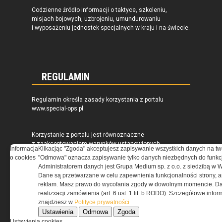
Codzienne źródło informacji o taktyce, szkoleniu,
misjach bojowych, uzbrojeniu, umundurowaniu
i wyposażeniu jednostek specjalnych w kraju i na świecie.
REGULAMIN
Regulamin określa zasady korzystania z portalu
www.special-ops.pl
Korzystanie z portalu jest równoznaczne
z zaakceptowaniem warunków ustanowionych
Informacja
Klikacjąc "Zgoda" akceptujesz zapisywanie wszystkich danych na tw
przez Grupa MEDIUM Spółka z ograniczoną
o cookies
"Odmowa" oznacza zapisywanie tylko danych niezbędnych do funkcj
odpowiedzialnością Spółka komandytowa, nr KRS:
Administratorem danych jest Grupa Medium sp. z o.o. z siedzibą w 
0000537655, NIP 1132860378, REGON 146393437
Dane są przetwarzane w celu zapewnienia funkcjonalności strony, a
(zwana dalej Grupa MEDIUM) w postaci Regulaminu.
reklam. Masz prawo do wycofania zgody w dowolnym momencie. Da
realizxacji zamówienia (art. 6 ust. 1 lit. b RODO). Szczegółowe inf
znajdziesz w
Polityce prywatności
Przeczytaj regulamin
Ustawienia
Odmowa
Zgoda
Ustawienia cookies