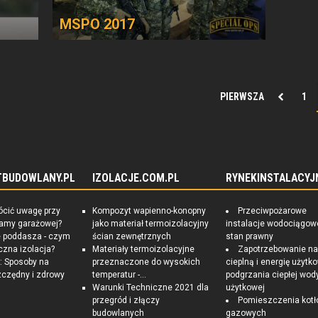
MSPO 2017
PIERWSZA
1
TBUDOWLANY.PL
IZOLACJE.COM.PL
RYNEKINSTALACYJ
ócić uwagę przy
Kompozyt wapienno-konopny
Przeciwpożarowe
ramy garażowej?
jako materiał termoizolacyjny
instalacje wodociągow
e poddasza - czym
ścian zewnętrznych
stan prawny
czna izolacja?
Materiały termoizolacyjne
Zapotrzebowanie n
 Sposoby na
przeznaczone do wysokich
cieplną i energię użytk
czędny i zdrowy
temperatur -...
podgrzania ciepłej wod
Warunki Techniczne 2021 dla
użytkowej
przegród i złączy
Pomieszczenia kotł
budowlanych
gazowych