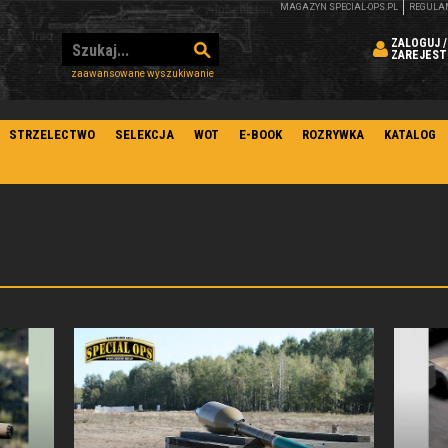
MAGAZYN SPECIAL-OPS.PL
REGULA
ZALOGUJ /
ZAREJEST
zaawansowane wyszukiwanie
STRZELECTWO
SELEKCJA
WOT
E-BOOK
ROZRYWKA
KATALOG