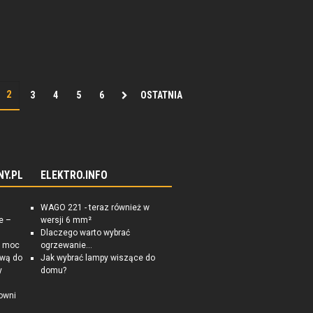
3
4
5
6
OSTATNIA
NY.PL
ELEKTRO.INFO
WAGO 221 - teraz również w
e –
wersji 6 mm²
Dlaczego warto wybrać
a moc
ogrzewanie...
ową do
Jak wybrać lampy wiszące do
y
domu?
owni