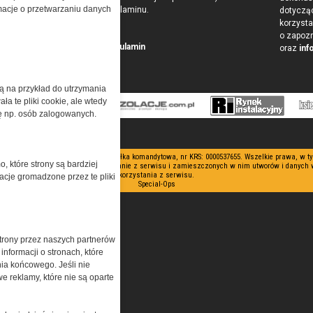
ormacje o przetwarzaniu danych
w postaci Regulaminu.
dotyczą
korzysta
o zapoz
Przeczytaj regulamin
oraz
inf
żą na przykład do utrzymania
a te pliki cookie, ale wtedy
cję np. osób zalogowanych.
 ograniczoną odpowiedzialnością Spółka komandytowa, nr KRS: 0000537655. Wszelkie prawa, w 
o, które strony są bardziej
nianie artykułów zabronione. Korzystanie z serwisu i zamieszczonych w nim utworów i danych
korzystania z serwisu.
acje gromadzone przez te pliki
Special-Ops
trony przez naszych partnerów
nformacji o stronach, które
nia końcowego. Jeśli nie
e reklamy, które nie są oparte