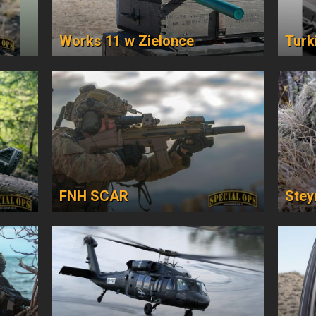
Works 11 w Zielonce
Turk
FNH SCAR
Stey