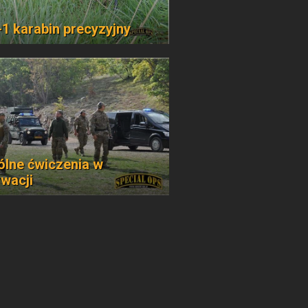
1 karabin precyzyjny
lne ćwiczenia w
wacji