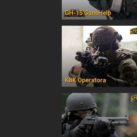
GH-15 GunsHelp
KBK Operatora