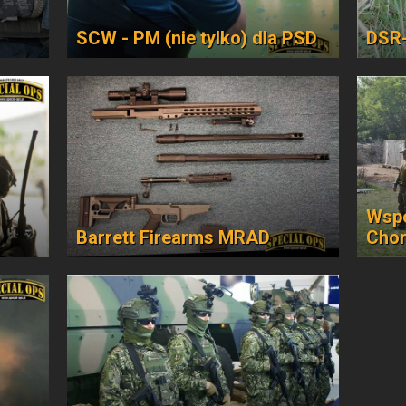
SCW - PM (nie tylko) dla PSD
DSR-
Wspó
Barrett Firearms MRAD
Chor