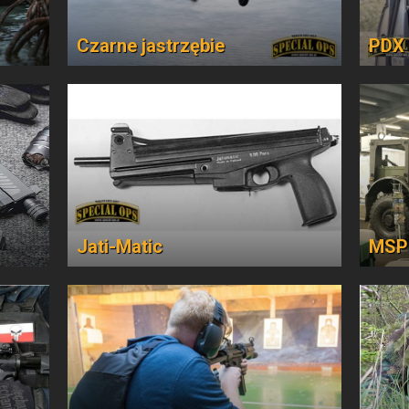
Czarne jastrzębie
PDX 
Jati-Matic
MSPO