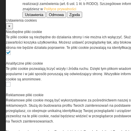
realizxacji zamówienia (art. 6 ust. 1 lit. b RODO). Szczegółowe inf
znajdziesz w
Polityce prywatności
Ustawienia
Odmowa
Zgoda
Ustawienia cookies
×
Niezbędne pliki cookie
Te pliki cookie są niezbędne do działania strony i nie można ich wyłączyć. Słu
zawartości koszyka użytkownika. Możesz ustawić przeglądarkę tak, aby blokował
strona nie będzie działała poprawnie. Te pliki cookie pozwalają na identyfika
Analityczne pliki cookie
Copyright © 2004-2019 Grupa MEDIUM Spółka z
Te pliki cookie pozwalają liczyć wizyty i źródła ruchu. Dzięki tym plikom wiadom
zastrzeżone. Jakiekolwiek dalsze rozpowszech
popularne i w jaki sposób poruszają się odwiedzający stronę. Wszystkie inform
cookie są anonimowe.
Reklamowe pliki cookie
Reklamowe pliki cookie mogą być wykorzystywane za pośrednictwem naszej s
reklamowych. Służą do budowania profilu Twoich zainteresowań na podstawie i
przeglądasz, co obejmuje unikalną identyfikację Twojej przeglądarki i urządze
zezwolisz na te pliki cookie, nadal będziesz widzieć w przeglądarce podstawow
na Twoich zainteresowaniach.