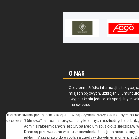
O NAS
Codzienne źródło informacji o taktyce, s
misjach bojowych, uzbrojeniu, umundur
i wyposażeniu jednostek specjalnych w k
i na świecie.
Informacja
Klikacjąc "Zgoda" akceptujesz zapisywanie wszystkich danych na tw
o cookies
"Odmowa" oznacza zapisywanie tylko danych niezbędnych do funkcj
Administratorem danych jest Grupa Medium sp. z o.o. z siedzibą w 
Dane są przetwarzane w celu zapewnienia funkcjonalności strony, a
reklam. Masz prawo do wycofania zgody w dowolnym momencie. Da