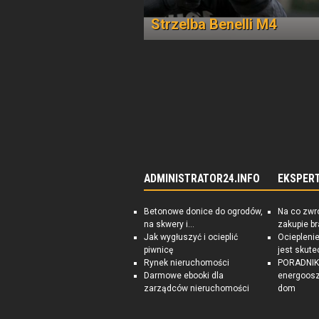
Strzelba Benelli M4
ADMINISTRATOR24.INFO
EKSPER
Betonowe donice do ogrodów,
Na co zwr
na skwery i...
zakupie b
Jak wygłuszyć i ocieplić
Ociepleni
piwnicę
jest skute
Rynek nieruchomości
PORADNIK:
Darmowe ebooki dla
energoosz
zarządców nieruchomości
dom