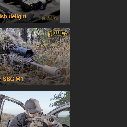
ish delight
r SSG M1