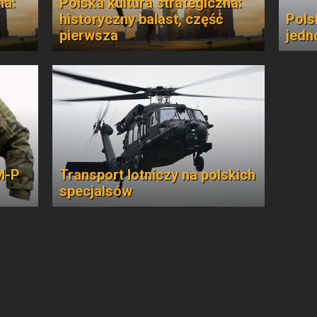
na:
Polska kultura strategiczna:
historyczny balast, część
Pols
pierwsza
jedn
M-P
Transport lotniczy na polskich
specjalsów