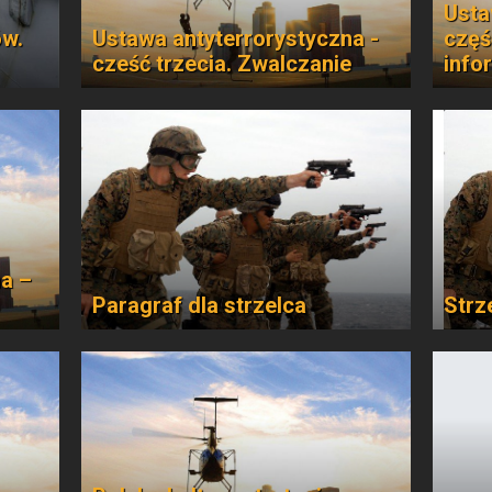
Usta
ów.
Ustawa antyterrorystyczna -
częś
cześć trzecia. Zwalczanie
info
a –
Paragraf dla strzelca
Strz