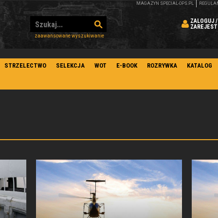
MAGAZYN SPECIAL-OPS.PL
REGULA
ZALOGUJ /
ZAREJEST
zaawansowane wyszukiwanie
STRZELECTWO
SELEKCJA
WOT
E-BOOK
ROZRYWKA
KATALOG