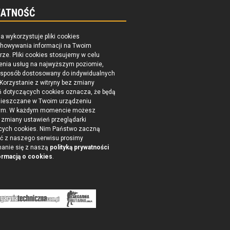
ATNOŚĆ
na wykorzystuje pliki cookies
chowywania informacji na Twoim
ze. Pliki cookies stosujemy w celu
enia usług na najwyższym poziomie,
 sposób dostosowany do indywidualnych
 Korzystanie z witryny bez zmiany
ń dotyczących cookies oznacza, że będą
ieszczane w Twoim urządzeniu
ym. W każdym momencie możesz
zmiany ustawień przeglądarki
cych cookies. Nim Państwo zaczną
ć z naszego serwisu prosimy
nanie się z naszą
polityką prywatności
ormacją o cookies
.