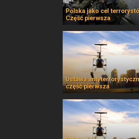
Polska jako cel terroryst
Część pierwsza
Ustawa antyterrorystyczn
część pierwsza