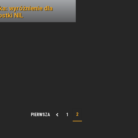
ka: wyróżnienie dla
ostki NIL
PIERWSZA
1