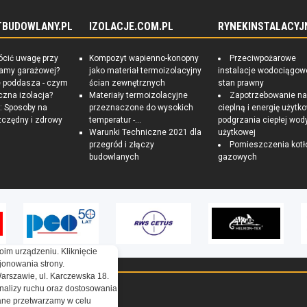
TBUDOWLANY.PL
IZOLACJE.COM.PL
RYNEKINSTALACYJ
ócić uwagę przy
Kompozyt wapienno-konopny
Przeciwpożarowe
ramy garażowej?
jako materiał termoizolacyjny
instalacje wodociągow
e poddasza - czym
ścian zewnętrznych
stan prawny
czna izolacja?
Materiały termoizolacyjne
Zapotrzebowanie n
 Sposoby na
przeznaczone do wysokich
cieplną i energię użytk
czędny i zdrowy
temperatur -...
podgrzania ciepłej wod
Warunki Techniczne 2021 dla
użytkowej
przegród i złączy
Pomieszczenia kotł
budowlanych
gazowych
oim urządzeniu. Kliknięcie
onowania strony.
Warszawie, ul. Karczewska 18.
nalizy ruchu oraz dostosowania
ne przetwarzamy w celu