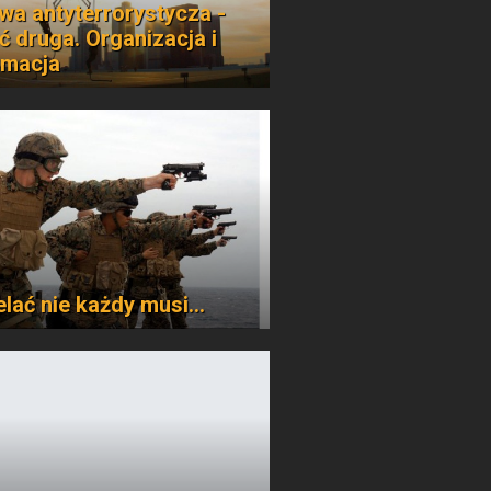
wa antyterrorystycza -
ć druga. Organizacja i
rmacja
elać nie każdy musi...