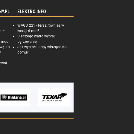
NY.PL
ELEKTRO.INFO
WAGO 221 - teraz również w
e –
wersji 6 mm²
Dlaczego warto wybrać
a moc
ogrzewanie...
ową do
Jak wybrać lampy wiszące do
y
domu?
owni