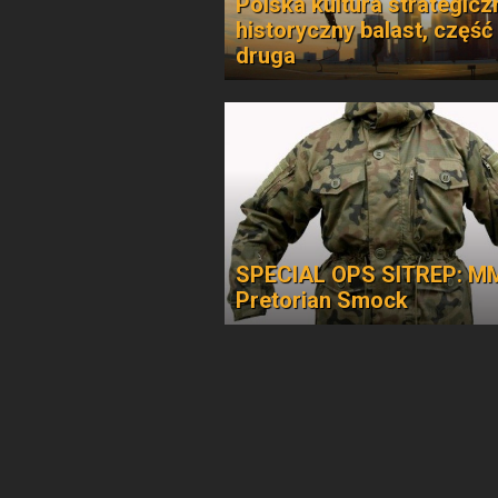
Polska kultura strategicz
historyczny balast, część
druga
SPECIAL OPS SITREP: M
Pretorian Smock