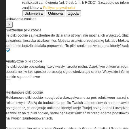
realizxacji zamówienia (art. 6 ust. 1 lit. b RODO). Szczegółowe inf
O NAS
znajdziesz w
Polityce prywatności
Ustawienia
Odmowa
Zgoda
Ustawienia cookies
Codzienne źródło informacji o taktyce, s
×
misjach bojowych, uzbrojeniu, umundur
Niezbędne pliki cookie
i wyposażeniu jednostek specjalnych w k
Te pliki cookie są niezbędne do działania strony i nie można ich wyłączyć. Słu
i na świecie.
zawartości koszyka użytkownika. Możesz ustawić przeglądarkę tak, aby blokował
strona nie będzie działała poprawnie. Te pliki cookie pozwalają na identyfika
Analityczne pliki cookie
Te pliki cookie pozwalają liczyć wizyty i źródła ruchu. Dzięki tym plikom wiadom
popularne i w jaki sposób poruszają się odwiedzający stronę. Wszystkie inform
cookie są anonimowe.
Reklamowe pliki cookie
Reklamowe pliki cookie mogą być wykorzystywane za pośrednictwem naszej s
reklamowych. Służą do budowania profilu Twoich zainteresowań na podstawie i
przeglądasz, co obejmuje unikalną identyfikację Twojej przeglądarki i urządze
zezwolisz na te pliki cookie, nadal będziesz widzieć w przeglądarce podstawow
na Twoich zainteresowaniach.
Nasza strona korzysta z usług Google, takich jak Google Analytics i Google Ads