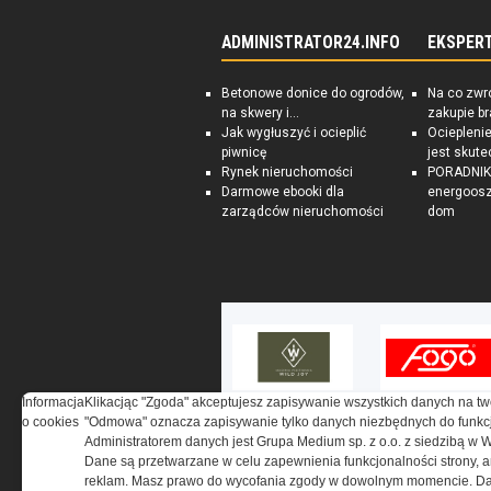
ADMINISTRATOR24.INFO
EKSPER
Betonowe donice do ogrodów,
Na co zwr
na skwery i...
zakupie b
Jak wygłuszyć i ocieplić
Ociepleni
piwnicę
jest skute
Rynek nieruchomości
PORADNIK:
Darmowe ebooki dla
energoosz
zarządców nieruchomości
dom
Informacja
Klikacjąc "Zgoda" akceptujesz zapisywanie wszystkich danych na tw
o cookies
"Odmowa" oznacza zapisywanie tylko danych niezbędnych do funkcj
Administratorem danych jest Grupa Medium sp. z o.o. z siedzibą w 
Dane są przetwarzane w celu zapewnienia funkcjonalności strony, a
reklam. Masz prawo do wycofania zgody w dowolnym momencie. Da