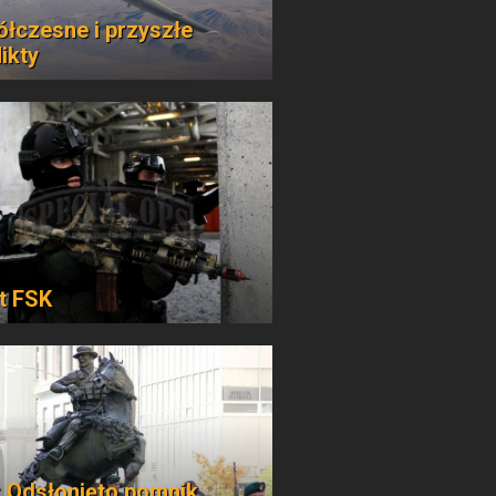
łczesne i przyszłe
ikty
at FSK
 Odsłonięto pomnik