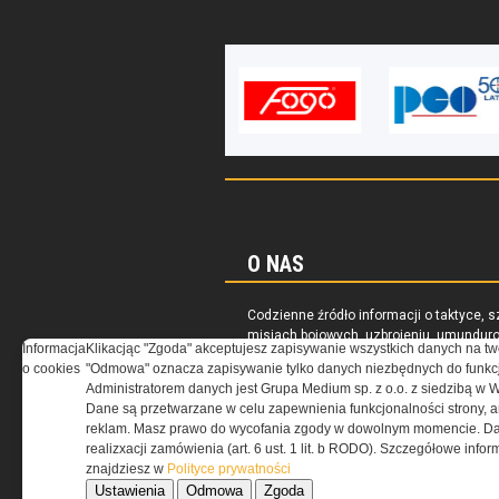
O NAS
Codzienne źródło informacji o taktyce, s
misjach bojowych, uzbrojeniu, umundur
Informacja
Klikacjąc "Zgoda" akceptujesz zapisywanie wszystkich danych na tw
i wyposażeniu jednostek specjalnych w k
o cookies
"Odmowa" oznacza zapisywanie tylko danych niezbędnych do funkcj
i na świecie.
Administratorem danych jest Grupa Medium sp. z o.o. z siedzibą w 
Dane są przetwarzane w celu zapewnienia funkcjonalności strony, a
reklam. Masz prawo do wycofania zgody w dowolnym momencie. Da
realizxacji zamówienia (art. 6 ust. 1 lit. b RODO). Szczegółowe inf
znajdziesz w
Polityce prywatności
Ustawienia
Odmowa
Zgoda