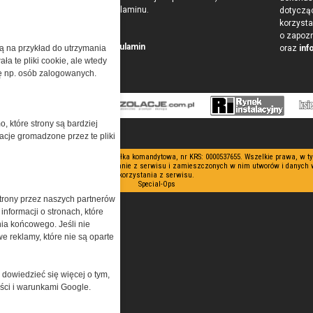
w postaci Regulaminu.
dotyczą
korzysta
o zapoz
Przeczytaj regulamin
żą na przykład do utrzymania
oraz
inf
a te pliki cookie, ale wtedy
cję np. osób zalogowanych.
o, które strony są bardziej
acje gromadzone przez te pliki
 ograniczoną odpowiedzialnością Spółka komandytowa, nr KRS: 0000537655. Wszelkie prawa, w 
nianie artykułów zabronione. Korzystanie z serwisu i zamieszczonych w nim utworów i danych
korzystania z serwisu.
Special-Ops
trony przez naszych partnerów
nformacji o stronach, które
nia końcowego. Jeśli nie
e reklamy, które nie są oparte
 dowiedzieć się więcej o tym,
ości i warunkami Google.