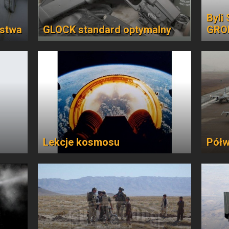
Byli
ństwa
GLOCK standard optymalny
GRO
Lekcje kosmosu
Półw