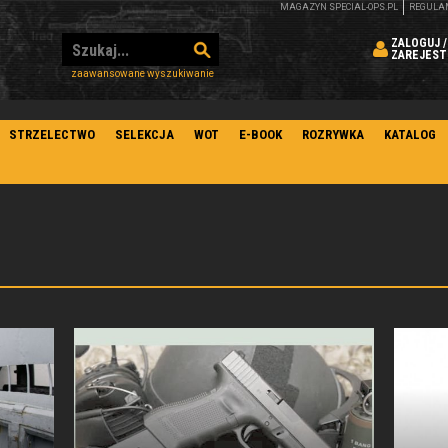
MAGAZYN SPECIAL-OPS.PL
REGULA
ZALOGUJ /
ZAREJEST
zaawansowane wyszukiwanie
STRZELECTWO
SELEKCJA
WOT
E-BOOK
ROZRYWKA
KATALOG