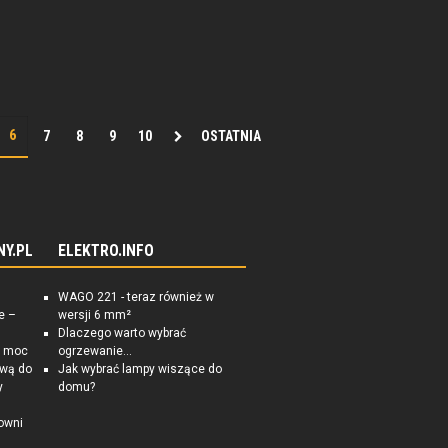
7
8
9
10
OSTATNIA
NY.PL
ELEKTRO.INFO
WAGO 221 - teraz również w
e –
wersji 6 mm²
Dlaczego warto wybrać
a moc
ogrzewanie...
ową do
Jak wybrać lampy wiszące do
y
domu?
owni