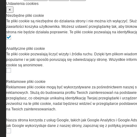
Ustawienia cookies
×
Niezbędne pliki cookie
Te pliki cookie są niezbędne do działania strony i nie można ich wyłączyć. Słu
zawartości koszyka użytkownika. Możesz ustawić przeglądarkę tak, aby blokował
strona nie będzie działała poprawnie. Te pliki cookie pozwalają na identyfika
Analityczne pliki cookie
Te pliki cookie pozwalają liczyć wizyty i źródła ruchu. Dzięki tym plikom wiadom
popularne i w jaki sposób poruszają się odwiedzający stronę. Wszystkie inform
cookie są anonimowe.
Copyright © 2004-2019 Grupa MEDIUM Spółka z
zastrzeżone. Jakiekolwiek dalsze rozpowszech
Reklamowe pliki cookie
Reklamowe pliki cookie mogą być wykorzystywane za pośrednictwem naszej s
reklamowych. Służą do budowania profilu Twoich zainteresowań na podstawie i
przeglądasz, co obejmuje unikalną identyfikację Twojej przeglądarki i urządze
zezwolisz na te pliki cookie, nadal będziesz widzieć w przeglądarce podstawow
na Twoich zainteresowaniach.
Nasza strona korzysta z usług Google, takich jak Google Analytics i Google Ads
jak Google wykorzystuje dane z naszej strony, zapoznaj się z polityką prywatn