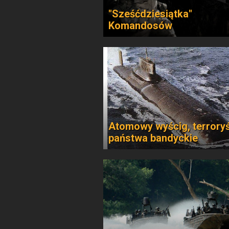
"Sześćdziesiątka"
Komandosów
Atomowy wyścig, terroryś
państwa bandyckie