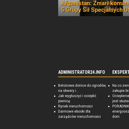
Afganistan: Zmarł koma
5 Grupy Sił Specjalnych 
ADMINISTRATOR24.INFO
EKSPER
Betonowe donice do ogrodów,
Na co zwr
na skwery i...
zakupie b
Jak wygłuszyć i ocieplić
Ociepleni
piwnicę
jest skute
Rynek nieruchomości
PORADNIK:
Darmowe ebooki dla
energoosz
zarządców nieruchomości
dom