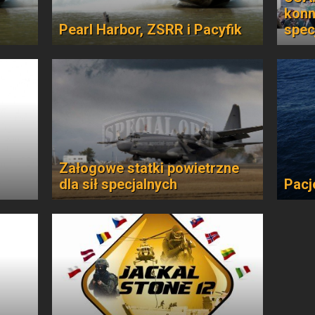
konn
Pearl Harbor, ZSRR i Pacyfik
spec
Załogowe statki powietrzne
dla sił specjalnych
Pacj