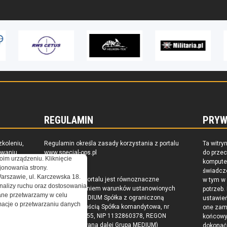
REGULAMIN
PRYW
zkoleniu,
Regulamin określa zasady korzystania z portalu
Ta witry
owaniu
www.special-ops.pl
do prze
oim urządzeniu. Kliknięcie
raju
komputer
onowania strony.
świadcz
Warszawie, ul. Karczewska 18.
Korzystanie z portalu jest równoznaczne
w tym w
nalizy ruchu oraz dostosowania
z zaakceptowaniem warunków ustanowionych
potrzeb.
ne przetwarzamy w celu
przez Grupa MEDIUM Spółka z ograniczoną
ustawie
ormacje o przetwarzaniu danych
odpowiedzialnością Spółka komandytowa, nr
one zam
KRS: 0000537655, NIP 1132860378, REGON
końcow
146393437 (zwana dalej Grupa MEDIUM)
dokonać 