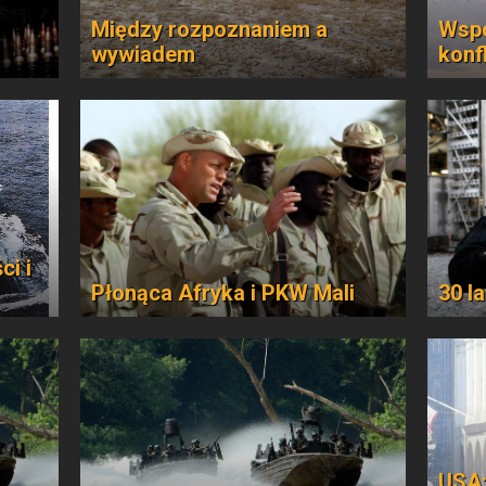
Między rozpoznaniem a
Wspó
wywiadem
konfl
ci i
Płonąca Afryka i PKW Mali
30 l
USA: