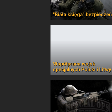
"Biała księga" bezpiecze
Współpraca wojsk
specjalnych Polski i Litwy