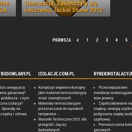
ndos
Chorwacja: Zakończyły się
USA
ćwiczenia Jackal Stone 2012
PIERWSZA
1
2
3
4
5
TBUDOWLANY.PL
IZOLACJE.COM.PL
RYNEKINSTALACYJ
ócić uwagę przy
Kompozyt wapienno-konopny
Przeciwpożarowe
ramy garażowej?
jako materiał termoizolacyjny
instalacje wodociągow
e poddasza - czym
ścian zewnętrznych
stan prawny
czna izolacja?
Materiały termoizolacyjne
Zapotrzebowanie n
 Sposoby na
przeznaczone do wysokich
cieplną i energię użytk
czędny i zdrowy
temperatur -...
podgrzania ciepłej wod
Warunki Techniczne 2021 dla
użytkowej
przegród i złączy
Pomieszczenia kotł
budowlanych
gazowych