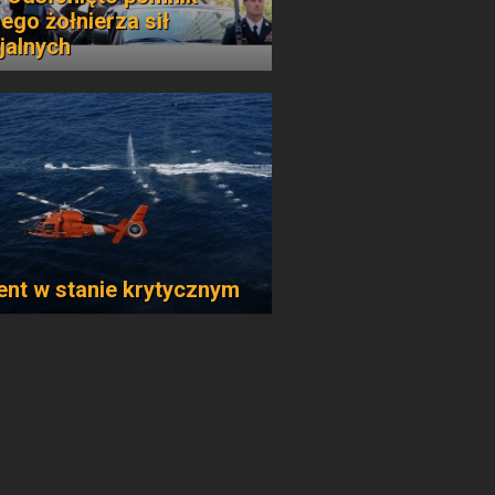
ego żołnierza sił
jalnych
ent w stanie krytycznym