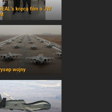
 SEAL’s kręcą film o JW
M
ysep wojny