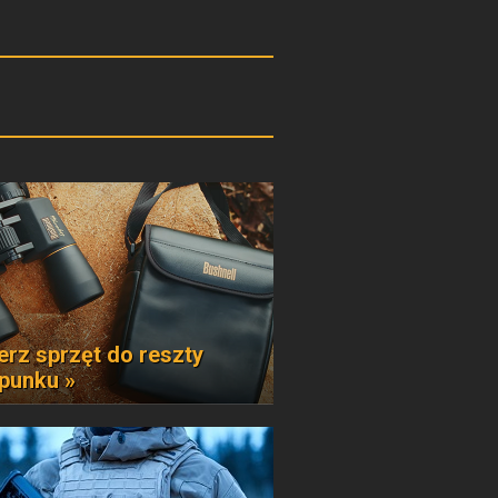
erz sprzęt do reszty
punku »