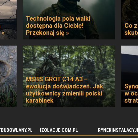
Technologia pola walki
ą
dostępna dla Ciebie!
Co z
 »
Przekonaj się »
skut
MSBS GROT C14 A3 –
ewolucja doświadczeń. Jak
Syno
użytkownicy zmienili polski
w oc
karabinek
stra
TBUDOWLANY.PL
IZOLACJE.COM.PL
RYNEKINSTALACYJ