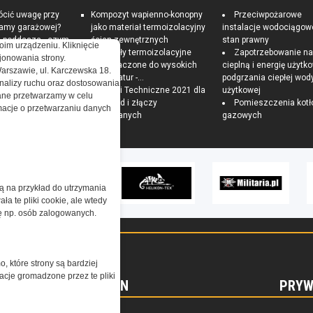
ócić uwagę przy
Kompozyt wapienno-konopny
Przeciwpożarowe
ramy garażowej?
jako materiał termoizolacyjny
instalacje wodociągow
e poddasza - czym
ścian zewnętrznych
stan prawny
oim urządzeniu. Kliknięcie
czna izolacja?
Materiały termoizolacyjne
Zapotrzebowanie n
onowania strony.
 Sposoby na
przeznaczone do wysokich
cieplną i energię użytk
Warszawie, ul. Karczewska 18.
czędny i zdrowy
temperatur -...
podgrzania ciepłej wod
nalizy ruchu oraz dostosowania
Warunki Techniczne 2021 dla
użytkowej
ne przetwarzamy w celu
przegród i złączy
Pomieszczenia kotł
ormacje o przetwarzaniu danych
budowlanych
gazowych
żą na przykład do utrzymania
a te pliki cookie, ale wtedy
cję np. osób zalogowanych.
o, które strony są bardziej
acje gromadzone przez te pliki
REGULAMIN
PRYW