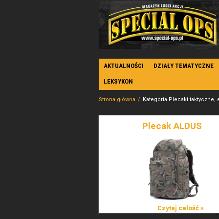
AKTUALNOŚCI
DZIAŁY TEMATYCZNE
LEKSYKON
Strona główna
Kategoria Plecaki taktyczne, 
Plecak ALDUS
Czytaj całość »
Czytaj całość »