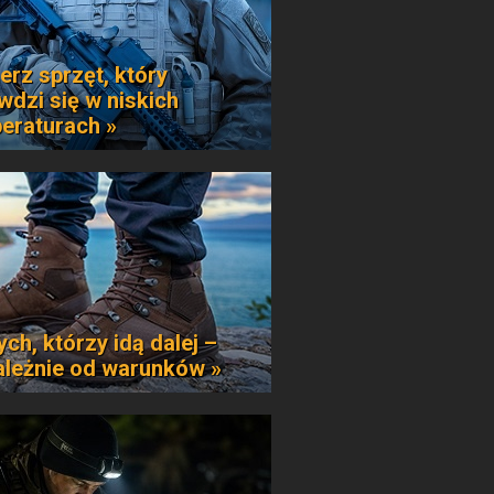
erz sprzęt, który
wdzi się w niskich
eraturach »
ych, którzy idą dalej –
ależnie od warunków »