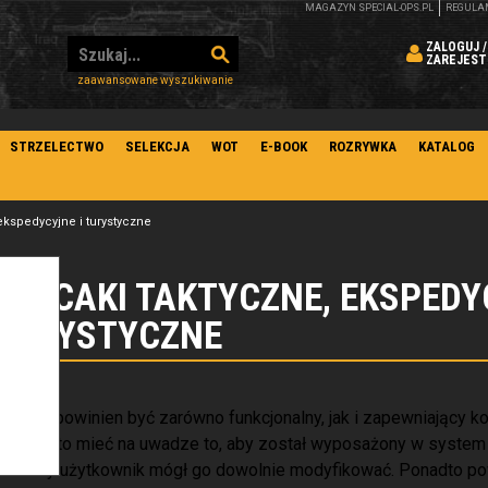
MAGAZYN SPECIAL-OPS.PL
REGULA
ZALOGUJ /
ZAREJEST
zaawansowane wyszukiwanie
STRZELECTWO
SELEKCJA
WOT
E-BOOK
ROZRYWKA
KATALOG
ekspedycyjne i turystyczne
PLECAKI TAKTYCZNE, EKSPEDY
TURYSTYCZNE
Plecak
powinien być zarówno funkcjonalny, jak i zapewniający k
celu warto mieć na uwadze to, aby został wyposażony w system 
po to by użytkownik mógł go dowolnie modyfikować. Ponadto po