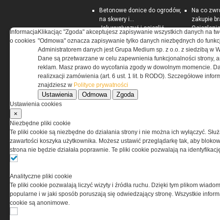
Betonowe donice do ogrodów,
Na co zwr
na skwery i...
zakupie b
Jak wygłuszyć i ocieplić
Ociepleni
Informacja
Klikacjąc "Zgoda" akceptujesz zapisywanie wszystkich danych na tw
piwnicę
jest skute
o cookies
"Odmowa" oznacza zapisywanie tylko danych niezbędnych do funkcj
Rynek nieruchomości
PORADNIK:
Administratorem danych jest Grupa Medium sp. z o.o. z siedzibą w 
Darmowe ebooki dla
energoosz
Dane są przetwarzane w celu zapewnienia funkcjonalności strony, a
zarządców nieruchomości
dom
reklam. Masz prawo do wycofania zgody w dowolnym momencie. Da
realizxacji zamówienia (art. 6 ust. 1 lit. b RODO). Szczegółowe inf
znajdziesz w
Polityce prywatności
Ustawienia
Odmowa
Zgoda
Ustawienia cookies
×
Niezbędne pliki cookie
Te pliki cookie są niezbędne do działania strony i nie można ich wyłączyć. Słu
zawartości koszyka użytkownika. Możesz ustawić przeglądarkę tak, aby blokował
strona nie będzie działała poprawnie. Te pliki cookie pozwalają na identyfika
Analityczne pliki cookie
Te pliki cookie pozwalają liczyć wizyty i źródła ruchu. Dzięki tym plikom wiadom
popularne i w jaki sposób poruszają się odwiedzający stronę. Wszystkie inform
O NAS
cookie są anonimowe.