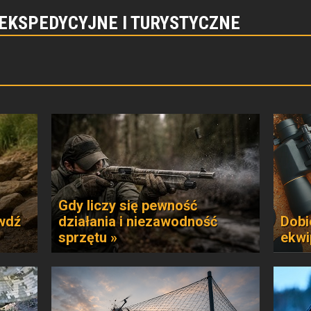
 EKSPEDYCYJNE I TURYSTYCZNE
Gdy liczy się pewność
awdź
działania i niezawodność
Dobi
sprzętu »
ekwi