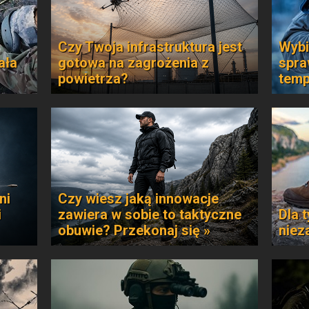
Czy Twoja infrastruktura jest
Wybi
ała
gotowa na zagrożenia z
spra
powietrza?
temp
ni
Czy wiesz jaką innowacje
i
zawiera w sobie to taktyczne
Dla t
obuwie? Przekonaj się »
niez