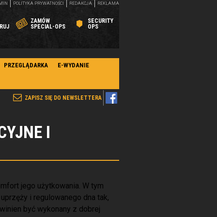
MIN
POLITYKA PRYWATNOŚCI
REDAKCJA
REKLAMA
ZAMÓW
SECURITY
RUJ
SPECIAL-OPS
OPS
PRZEGLĄDARKA
E-WYDANIE
ZAPISZ SIĘ DO NEWSLETTERA
CYJNE I
omfort jego użytkowania. W tym
uprzęży i regulowanego dna tak,
winien być wykonany z dobrej