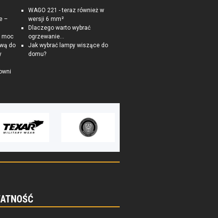
WAGO 221 - teraz również w
e –
wersji 6 mm²
Dlaczego warto wybrać
a moc
ogrzewanie...
ową do
Jak wybrać lampy wiszące do
y
domu?
owni
ATNOŚĆ