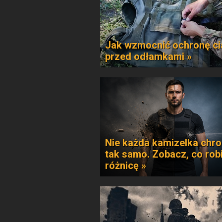
Jak wzmocnić ochronę ci
przed odłamkami »
Nie każda kamizelka chro
tak samo. Zobacz, co rob
różnicę »