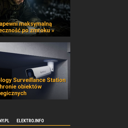
apewni maksymalną
eczność po zmroku »
logy Surveillance Station
hronie obiektów
tegicznych
NY.PL
ELEKTRO.INFO