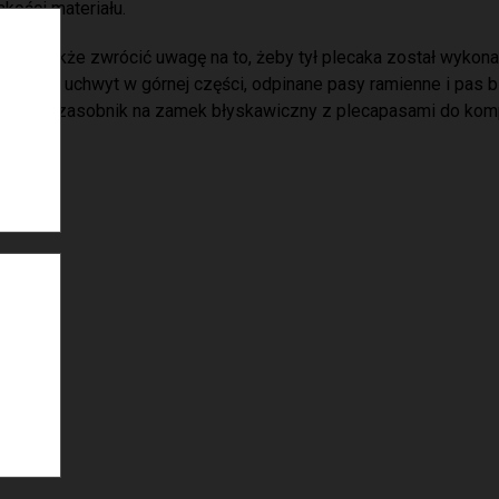
jakości materiału.
Warto także zwrócić uwagę na to, żeby tył plecaka został wykona
posiadał uchwyt w górnej części, odpinane pasy ramienne i pas 
przedni zasobnik na zamek błyskawiczny z plecapasami do komp