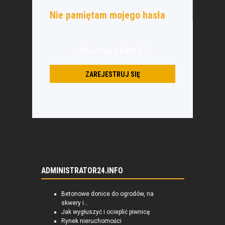
Nie pamiętam mojego hasła
Nie masz konta?
ZAREJESTRUJ SIĘ
ADMINISTRATOR24.INFO
Betonowe donice do ogrodów, na
skwery i...
Jak wygłuszyć i ocieplić piwnicę
Rynek nieruchomości