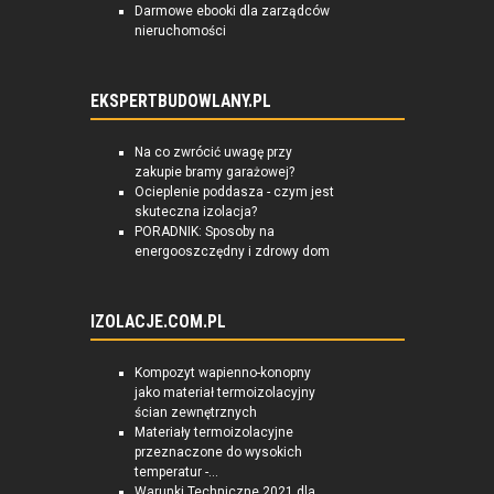
Darmowe ebooki dla zarządców
nieruchomości
EKSPERTBUDOWLANY.PL
Na co zwrócić uwagę przy
zakupie bramy garażowej?
Ocieplenie poddasza - czym jest
skuteczna izolacja?
PORADNIK: Sposoby na
energooszczędny i zdrowy dom
IZOLACJE.COM.PL
Kompozyt wapienno-konopny
jako materiał termoizolacyjny
ścian zewnętrznych
Materiały termoizolacyjne
przeznaczone do wysokich
temperatur -...
Warunki Techniczne 2021 dla