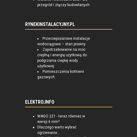
przegród i złączy budowlanych
RYNEKINSTALACYJNY.PL
Przeciwpożarowe instalacje
wodociągowe – stan prawny
Zapotrzebowanie na moc
cieplną i energię użytkową do
podgrzania ciepłej wody
użytkowej
Pomieszczenia kotłowni
gazowych
ELEKTRO.INFO
WAGO 221 - teraz również w
wersji 6 mm²
Dlaczego warto wybrać
ogrzewanie...