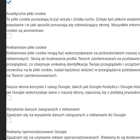
Ta witryna wykorzystuje pliki cookies do przechowywania
Analityczne pliki cookie
informacji na Twoim komputerze. Pliki cookies stosujemy
Te pliki cookie pozwalają liczyć wizyty i źródła ruchu. Dzięki tym plikom wiadom
w celu świadczenia usług na najwyższym poziomie,
popularne i w jaki sposób poruszają się odwiedzający stronę. Wszystkie inform
w tym w sposób dostosowany do indywidualnych potrzeb.
cookie są anonimowe.
Korzystanie z witryny bez zmiany ustawień dotyczących
cookies oznacza, że będą one zamieszczane w Twoim
urządzeniu końcowym. W każdym momencie możesz
Reklamowe pliki cookie
dokonać zmiany ustawień przeglądarki dotyczących
Reklamowe pliki cookie mogą być wykorzystywane za pośrednictwem naszej s
cookies. Nim Państwo zaczną korzystać z naszego
reklamowych. Służą do budowania profilu Twoich zainteresowań na podstawie i
serwisu prosimy o zapoznanie się z naszą
polityką
przeglądasz, co obejmuje unikalną identyfikację Twojej przeglądarki i urządze
prywatności
oraz
informacją o cookies
.
zezwolisz na te pliki cookie, nadal będziesz widzieć w przeglądarce podstawow
na Twoich zainteresowaniach.
Nasza strona korzysta z usług Google, takich jak Google Analytics i Google Ads
jak Google wykorzystuje dane z naszej strony, zapoznaj się z polityką prywatn
Wysyłanie danych związanych z reklamami
Zgadzam się na wysyłanie danych związanych z reklamami do Google.
Copyright © 2004-2019 Grupa MEDIUM Spółka z ograniczoną odpowiedzialnością
Spółka komandytowa, nr KRS: 0000537655. Wszelkie prawa, w tym Autora, Wydawcy i
Producenta bazy danych zastrzeżone. Jakiekolwiek dalsze rozpowszechnianie
artykułów zabronione. Korzystanie z serwisu i zamieszczonych w nim utworów i danych
Reklamy spersonalizowane Google
wyłącznie na zasadach określonych w Zasadach korzystania z serwisu.
Special-Ops
Zgadzam się na używanie reklam spersonalizowanych. Reklamy te są dostos