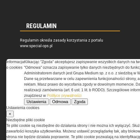
REGULAMIN
Regulamin określa zasady korzystania z portalu
www.special-ops.pl
Informacja
Klikacjąc "Zgoda" akceptujesz zapisywanie wszystkich danych na tw
Korzystanie z portalu jest równoznaczne
o cookies
"Odmowa" oznacza zapisywanie tylko danych niezbędnych do funkcj
z zaakceptowaniem warunków ustanowionych
Administratorem danych jest Grupa Medium sp. z o.o. z siedzibą w 
przez Grupa MEDIUM Spółka z ograniczoną
Dane są przetwarzane w celu zapewnienia funkcjonalności strony, a
odpowiedzialnością Spółka komandytowa, nr KRS:
reklam. Masz prawo do wycofania zgody w dowolnym momencie. Da
0000537655, NIP 1132860378, REGON 146393437
realizxacji zamówienia (art. 6 ust. 1 lit. b RODO). Szczegółowe inf
(zwana dalej Grupa MEDIUM) w postaci Regulaminu.
znajdziesz w
Polityce prywatności
Ustawienia
Odmowa
Zgoda
Przeczytaj regulamin
Ustawienia cookies
×
Niezbędne pliki cookie
Te pliki cookie są niezbędne do działania strony i nie można ich wyłączyć. Słu
zawartości koszyka użytkownika. Możesz ustawić przeglądarkę tak, aby blokował
PRYWATNOŚĆ
strona nie będzie działała poprawnie. Te pliki cookie pozwalają na identyfika