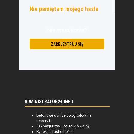
Nie pamiętam mojego hasła
Nie masz konta?
ZAREJESTRUJ SIĘ
ADMINISTRATOR24.INFO
Betonowe donice do ogrodów, na
skwery i...
Jak wygłuszyć i ocieplić piwnicę
Rynek nieruchomości