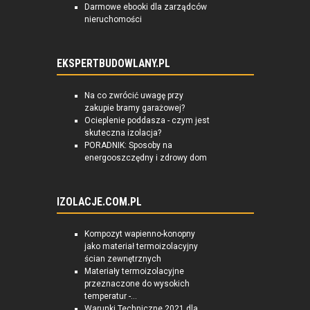
Darmowe ebooki dla zarządców
nieruchomości
EKSPERTBUDOWLANY.PL
Na co zwrócić uwagę przy
zakupie bramy garażowej?
Ocieplenie poddasza - czym jest
skuteczna izolacja?
PORADNIK: Sposoby na
energooszczędny i zdrowy dom
IZOLACJE.COM.PL
Kompozyt wapienno-konopny
jako materiał termoizolacyjny
ścian zewnętrznych
Materiały termoizolacyjne
przeznaczone do wysokich
temperatur -...
Warunki Techniczne 2021 dla