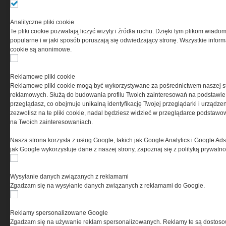
Ta witryna wykorzystuje pliki cookies do przechowywania
Analityczne pliki cookie
informacji na Twoim komputerze. Pliki cookies stosujemy
Te pliki cookie pozwalają liczyć wizyty i źródła ruchu. Dzięki tym plikom wiadom
w celu świadczenia usług na najwyższym poziomie,
popularne i w jaki sposób poruszają się odwiedzający stronę. Wszystkie inform
w tym w sposób dostosowany do indywidualnych potrzeb.
cookie są anonimowe.
Korzystanie z witryny bez zmiany ustawień dotyczących
cookies oznacza, że będą one zamieszczane w Twoim
urządzeniu końcowym. W każdym momencie możesz
Reklamowe pliki cookie
dokonać zmiany ustawień przeglądarki dotyczących
Reklamowe pliki cookie mogą być wykorzystywane za pośrednictwem naszej s
cookies. Nim Państwo zaczną korzystać z naszego
reklamowych. Służą do budowania profilu Twoich zainteresowań na podstawie i
serwisu prosimy o zapoznanie się z naszą
polityką
przeglądasz, co obejmuje unikalną identyfikację Twojej przeglądarki i urządze
prywatności
oraz
informacją o cookies
.
zezwolisz na te pliki cookie, nadal będziesz widzieć w przeglądarce podstawow
na Twoich zainteresowaniach.
Nasza strona korzysta z usług Google, takich jak Google Analytics i Google Ads
jak Google wykorzystuje dane z naszej strony, zapoznaj się z polityką prywatn
Wysyłanie danych związanych z reklamami
Zgadzam się na wysyłanie danych związanych z reklamami do Google.
Copyright © 2004-2019 Grupa MEDIUM Spółka z ograniczoną odpowiedzialnością
Spółka komandytowa, nr KRS: 0000537655. Wszelkie prawa, w tym Autora, Wydawcy i
Producenta bazy danych zastrzeżone. Jakiekolwiek dalsze rozpowszechnianie
artykułów zabronione. Korzystanie z serwisu i zamieszczonych w nim utworów i danych
Reklamy spersonalizowane Google
wyłącznie na zasadach określonych w Zasadach korzystania z serwisu.
Special-Ops
Zgadzam się na używanie reklam spersonalizowanych. Reklamy te są dostos