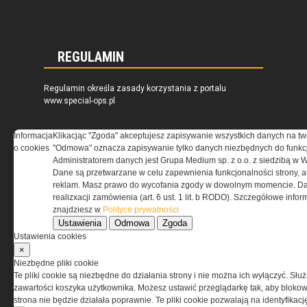
REGULAMIN
Regulamin określa zasady korzystania z portalu
www.special-ops.pl
Informacja
Klikacjąc "Zgoda" akceptujesz zapisywanie wszystkich danych na tw
Korzystanie z portalu jest równoznaczne
o cookies
"Odmowa" oznacza zapisywanie tylko danych niezbędnych do funkcj
z zaakceptowaniem warunków ustanowionych
Administratorem danych jest Grupa Medium sp. z o.o. z siedzibą w 
przez Grupa MEDIUM Spółka z ograniczoną
Dane są przetwarzane w celu zapewnienia funkcjonalności strony, a
odpowiedzialnością Spółka komandytowa, nr KRS:
reklam. Masz prawo do wycofania zgody w dowolnym momencie. Da
0000537655, NIP 1132860378, REGON 146393437
realizxacji zamówienia (art. 6 ust. 1 lit. b RODO). Szczegółowe inf
(zwana dalej Grupa MEDIUM) w postaci Regulaminu.
znajdziesz w
Polityce prywatności
Ustawienia
Odmowa
Zgoda
Przeczytaj regulamin
Ustawienia cookies
×
Niezbędne pliki cookie
Te pliki cookie są niezbędne do działania strony i nie można ich wyłączyć. Słu
zawartości koszyka użytkownika. Możesz ustawić przeglądarkę tak, aby blokował
PRYWATNOŚĆ
strona nie będzie działała poprawnie. Te pliki cookie pozwalają na identyfika