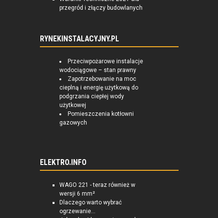
przegród i złączy budowlanych
RYNEKINSTALACYJNY.PL
Przeciwpożarowe instalacje
wodociągowe – stan prawny
Zapotrzebowanie na moc
cieplną i energię użytkową do
podgrzania ciepłej wody
użytkowej
Pomieszczenia kotłowni
gazowych
ELEKTRO.INFO
WAGO 221 - teraz również w
wersji 6 mm²
Dlaczego warto wybrać
ogrzewanie...