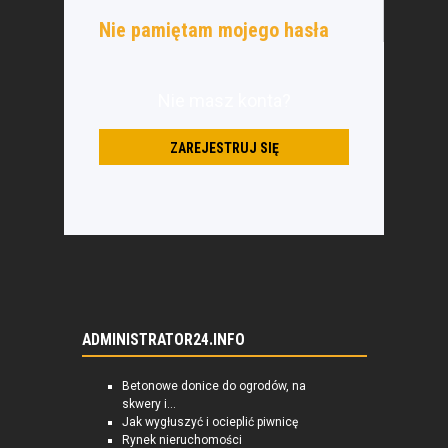
Nie pamiętam mojego hasła
Nie masz konta?
ZAREJESTRUJ SIĘ
ADMINISTRATOR24.INFO
Betonowe donice do ogrodów, na
skwery i...
Jak wygłuszyć i ocieplić piwnicę
Rynek nieruchomości