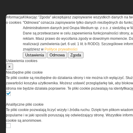
Informacja
Klikacjąc "Zgoda" akceptujesz zapisywanie wszystkich danych na tw
o cookies
"Odmowa" oznacza zapisywanie tylko danych niezbędnych do funkcj
REGULAMIN
Administratorem danych jest Grupa Medium sp. z o.o. z siedzibą w 
Dane są przetwarzane w celu zapewnienia funkcjonalności strony, a
Regulamin określa zasady korzystania z portalu
reklam. Masz prawo do wycofania zgody w dowolnym momencie. Da
www.special-ops.pl
realizxacji zamówienia (art. 6 ust. 1 lit. b RODO). Szczegółowe inf
znajdziesz w
Polityce prywatności
Ustawienia
Odmowa
Zgoda
Korzystanie z portalu jest równoznaczne
Ustawienia cookies
z zaakceptowaniem warunków ustanowionych
×
przez Grupa MEDIUM Spółka z ograniczoną
Niezbędne pliki cookie
odpowiedzialnością Spółka komandytowa, nr KRS:
Te pliki cookie są niezbędne do działania strony i nie można ich wyłączyć. Słu
0000537655, NIP 1132860378, REGON 146393437
zawartości koszyka użytkownika. Możesz ustawić przeglądarkę tak, aby blokował
(zwana dalej Grupa MEDIUM) w postaci Regulaminu.
strona nie będzie działała poprawnie. Te pliki cookie pozwalają na identyfika
Przeczytaj regulamin
Analityczne pliki cookie
Te pliki cookie pozwalają liczyć wizyty i źródła ruchu. Dzięki tym plikom wiadom
popularne i w jaki sposób poruszają się odwiedzający stronę. Wszystkie inform
cookie są anonimowe.
PRYWATNOŚĆ