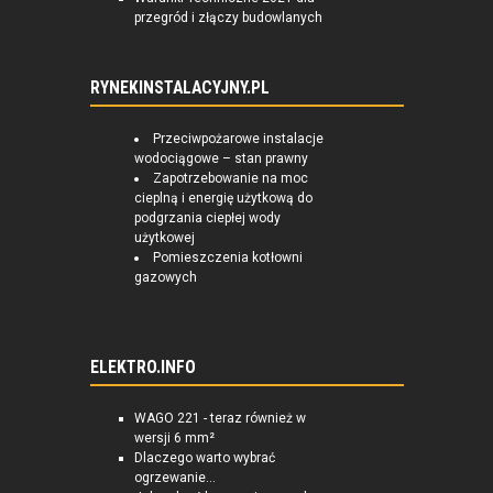
przegród i złączy budowlanych
RYNEKINSTALACYJNY.PL
Przeciwpożarowe instalacje
wodociągowe – stan prawny
Zapotrzebowanie na moc
cieplną i energię użytkową do
podgrzania ciepłej wody
użytkowej
Pomieszczenia kotłowni
gazowych
ELEKTRO.INFO
WAGO 221 - teraz również w
wersji 6 mm²
Dlaczego warto wybrać
ogrzewanie...