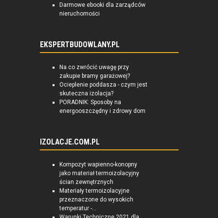
Darmowe ebooki dla zarządców
nieruchomości
EKSPERTBUDOWLANY.PL
Na co zwrócić uwagę przy
zakupie bramy garażowej?
Ocieplenie poddasza - czym jest
skuteczna izolacja?
PORADNIK: Sposoby na
energooszczędny i zdrowy dom
IZOLACJE.COM.PL
Kompozyt wapienno-konopny
jako materiał termoizolacyjny
ścian zewnętrznych
Materiały termoizolacyjne
przeznaczone do wysokich
temperatur -...
Warunki Techniczne 2021 dla